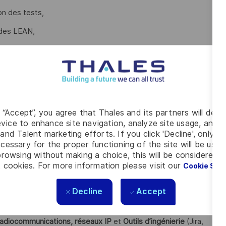
on des tests,
odes LEAN,
de tests, des artefacts d'ingénierie et des jeux de données
tests et des plateformes, revues de priorités de tests),
g “Accept”, you agree that Thales and its partners will depo
olutions proposées.
vice to enhance site navigation, analyze site usage, and as
and Talent marketing efforts. If you click 'Decline', only t
t à l’étranger, sont possibles.
cessary for the proper functioning of the site will be used
rowsing without making a choice, this will be considered a
 cookies. For more information please visit our
Cookie Set
e de 10 ans minimum
en
Intégration, Vérification, Validation,
Decline
Accept
ns dans le
pilotage de l’IVVQ
de systèmes complexes ?
adiocommunications, réseaux IP
et
Outils d’ingénierie
(Jira,