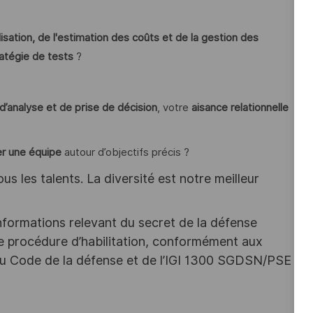
alisation, de l'estimation des coûts et de la gestion des
ratégie de tests
?
d’analyse et de prise de décision
, votre
aisance relationnelle
?
er une équipe
autour d’objectifs précis ?
s les talents. La diversité est notre meilleur
nformations relevant du secret de la défense
une procédure d’habilitation, conformément aux
s du Code de la défense et de l’IGI 1300 SGDSN/PSE