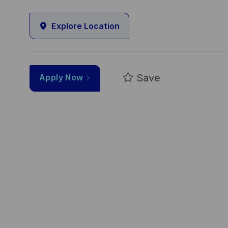
Explore Location
Save
Apply Now