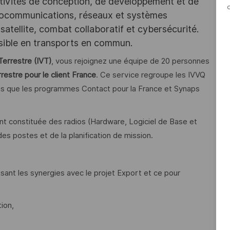
tivités de conception, de développement et de
iocommunications, réseaux et systèmes
satellite, combat collaboratif et cybersécurité.
ssible en transports en commun.
Terrestre (IVT)
, vous rejoignez une équipe de 20 personnes
estre pour le client France
. Ce service regroupe les IVVQ
els que les programmes Contact pour la France et Synaps
nt constituée des radios (Hardware, Logiciel de Base et
des postes et de la planification de mission.
isant les synergies avec le projet Export et ce pour
tion,