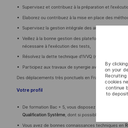
Supervisez et contribuez à la préparation et l’exécuti
Elaborez ou contribuez à la mise en place des méth
Supervisez la gestion intégrale des anomalies,
Veillez à la bonne gestion des plateformes / moyens 
nécessaire à l'exécution des tests,
Résolvez la dette technique d'IVVQ (maintenance des 
By clickin
Participez aux travaux de synergie avec les autres s
on your de
Recruiting 
Des déplacements très ponctuels en France, plus raremen
cookies ne
continue b
Votre profil
to deposit
De formation Bac + 5, vous disposez d'une
expérienc
Qualification Système
, dont si possible au moins 3 a
Vous avez de bonnes connaissances techniques en
R