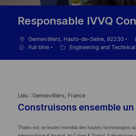
Responsable IVVQ Conne
Gennevilliers, Hauts-de-Seine, 92230
Location
Po
Full time
Engineering and Technic
Hiring
Category
Da
Type
Lieu : Gennevilliers, France
Construisons ensemble un 
Thales est un leader mondial des hautes technologies spé
Aéronautique & Spatial, et Cyber & Digital. Il développe 