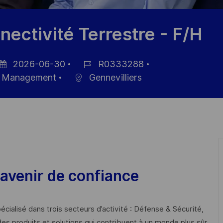
ctivité Terrestre - F/H
2026-06-30
R0333288
sted
Job
al Management
Gennevilliers
te
Id
avenir de confiance
cialisé dans trois secteurs d’activité : Défense & Sécurité,
des produits et solutions qui contribuent à un monde plus sûr,