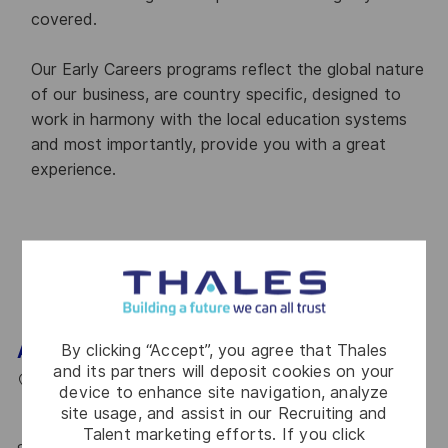
covered.
Our Early Careers programs reflect the global nature
of our business, are country specific, designed to
work in harmony with the local education systems
and most importantly, provide you with a great
experience.
Student and Graduate job opportunities
By clicking “Accept”, you agree that Thales
Apprentice
and its partners will deposit cookies on your
L
P
J
Gdansk, 83-010
2025-03-13
R0279367
device to enhance site navigation, analyze
O
C
O
O
Full Time
Industry
Gdańsk
site usage, and assist in our Recruiting and
C
A
S
B
Talent marketing efforts. If you click