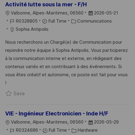
Activité lutte sous la mer - F/H
L
P
Valbonne, Alpes-Maritimes, 06560
2026-05-21
O
J
C
O
R0328805
Full Time
Communications
C
O
A
S
Sophia Antipolis
A
B
T
T
Nous recherchons un Chargé(e) de Communication pour
T
I
E
E
rejoindre notre équipe à Sophia Antipolis. Vous participerez
I
D
G
D
à la communication interne et externe, en rédigeant des
O
O
D
contenus variés et en contribuant à des événements. Si
N
R
A
vous êtes créatif et autonome, ce poste est fait pour vous
Y
T
!
E
Save Alternance - Chargé(e) de Communication -
Save
VIE - Ingénieur Electronicien - Inde H/F
L
P
Valbonne, Alpes-Maritimes, 06560
2026-05-29
O
J
C
O
R0324686
Full Time
Hardware