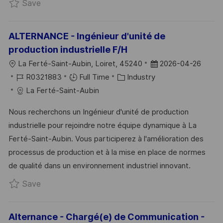
Save STAGE - Project Support for Contract M
Save
Y
T
E
ALTERNANCE - Ingénieur d'unité de
production industrielle F/H
L
P
La Ferté-Saint-Aubin, Loiret, 45240
2026-04-26
O
J
C
O
R0321883
Full Time
Industry
C
O
A
S
La Ferté-Saint-Aubin
A
B
T
T
Nous recherchons un Ingénieur d'unité de production
T
I
E
E
industrielle pour rejoindre notre équipe dynamique à La
I
D
G
D
Ferté-Saint-Aubin. Vous participerez à l'amélioration des
O
O
D
processus de production et à la mise en place de normes
N
R
A
de qualité dans un environnement industriel innovant.
Y
T
Save ALTERNANCE - Ingénieur d'unité de product
Save
E
Alternance - Chargé(e) de Communication -