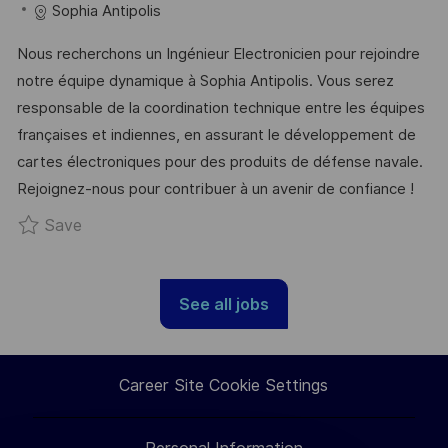
C
O
A
S
Sophia Antipolis
A
B
T
T
Nous recherchons un Ingénieur Electronicien pour rejoindre
T
I
E
E
notre équipe dynamique à Sophia Antipolis. Vous serez
I
D
G
D
responsable de la coordination technique entre les équipes
O
O
D
françaises et indiennes, en assurant le développement de
N
R
A
cartes électroniques pour des produits de défense navale.
Y
T
Rejoignez-nous pour contribuer à un avenir de confiance !
E
Save VIE - Ingénieur Electronicien - Inde H/F R
Save
See all jobs
Career Site Cookie Settings