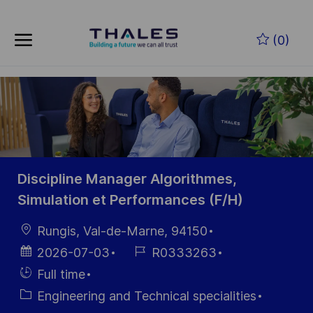
Skip to main content
Skip to main content
(0)
-
-
Discipline Manager Algorithmes,
Simulation et Performances (F/H)
Location
Rungis, Val-de-Marne, 94150
Posted
Job
2026-07-03
R0333263
Date
Id
Hiring
Full time
Type
Category
Engineering and Technical specialities