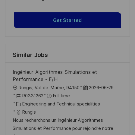
Get Started
Similar Jobs
Ingénieur Algorithmes Simulations et
Performance - F/H
L
P
Rungis, Val-de-Marne, 94150
2026-06-29
o
J
o
R0331262
Full time
c
o
C
s
Engineering and Technical specialities
a
b
a
t
Rungis
t
I
t
e
Nous recherchons un Ingénieur Algorithmes
i
d
e
d
Simulations et Performance pour rejoindre notre