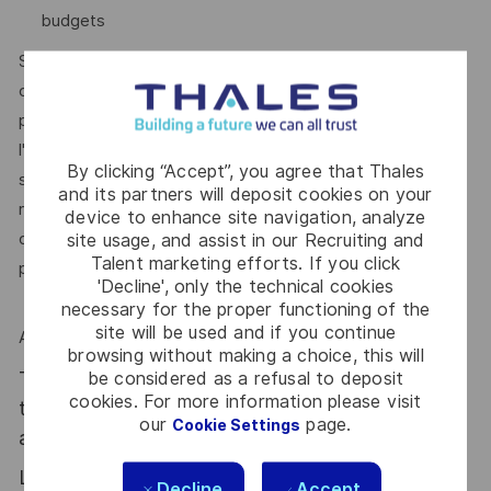
budgets
Si vous êtes un manager reconnu pour votre capacité à
construire une vision motivante et engageante, soutenue
par une logique d’amélioration continue/transformation. A
l'écoute, vous êtes à même d’engager vos collaborateurs
By clicking “Accept”, you agree that Thales
sur la tenue des objectifs opérationnels en les
and its partners will deposit cookies on your
responsabilisant et en développant leurs capacités à
device to enhance site navigation, analyze
œuvrer dans un environnement exigeant de grands
site usage, and assist in our Recruiting and
Talent marketing efforts. If you click
programmes industriels.
'Decline', only the technical cookies
necessary for the proper functioning of the
site will be used and if you continue
Alors ce poste est fait pour vous !
browsing without making a choice, this will
Thales, entreprise Handi-Engagée, reconnait
be considered as a refusal to deposit
cookies. For more information please visit
tous les talents. La diversité est notre meilleur
our
page.
Cookie Settings
atout. Postulez et rejoignez nous !
Le poste pouvant nécessiter d'accéder à des
Decline
Accept