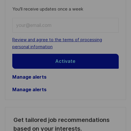
You'll receive updates once a week
Enter
Email
address
Required
Review and agree to the terms of processing
(Required)
personal information
Activate
Manage alerts
Manage alerts
Get tailored job recommendations
based on your interests.