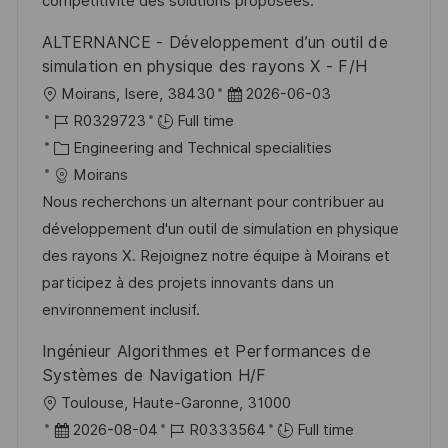
y
e
compétitivité des solutions proposées.
ALTERNANCE - Développement d’un outil de
simulation en physique des rayons X - F/H
L
P
Moirans, Isere, 38430
2026-06-03
o
J
o
R0329723
Full time
c
o
C
s
Engineering and Technical specialities
a
b
a
t
Moirans
t
I
t
e
Nous recherchons un alternant pour contribuer au
i
d
e
d
développement d'un outil de simulation en physique
o
g
D
des rayons X. Rejoignez notre équipe à Moirans et
n
o
a
participez à des projets innovants dans un
r
t
environnement inclusif.
y
e
Ingénieur Algorithmes et Performances de
Systèmes de Navigation H/F
L
Toulouse, Haute-Garonne, 31000
o
P
J
2026-08-04
R0333564
Full time