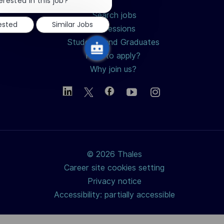
erested in this job?
notification
Search jobs
rested
Similar Jobs
Professions
Students and Graduates
How to apply?
Why join us?
© 2026 Thales
Career site cookies setting
Privacy notice
Accessibility: partially accessible