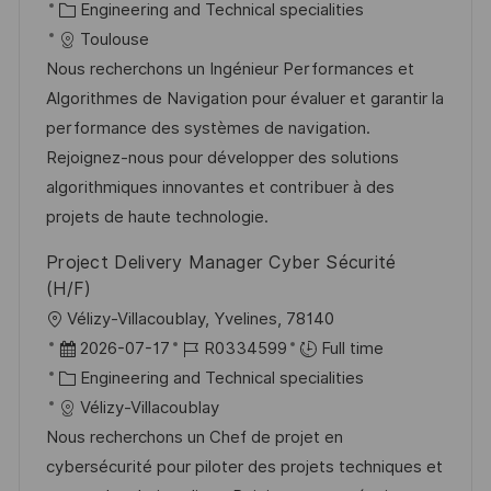
c
o
C
o
Engineering and Technical specialities
a
s
a
b
Toulouse
t
t
t
I
Nous recherchons un Ingénieur Performances et
i
e
e
d
Algorithmes de Navigation pour évaluer et garantir la
o
d
g
performance des systèmes de navigation.
n
D
o
Rejoignez-nous pour développer des solutions
a
r
algorithmiques innovantes et contribuer à des
t
y
projets de haute technologie.
e
Project Delivery Manager Cyber Sécurité
(H/F)
L
Vélizy-Villacoublay, Yvelines, 78140
o
P
J
2026-07-17
R0334599
Full time
c
o
C
o
Engineering and Technical specialities
a
s
a
b
Vélizy-Villacoublay
t
t
t
I
Nous recherchons un Chef de projet en
i
e
e
d
cybersécurité pour piloter des projets techniques et