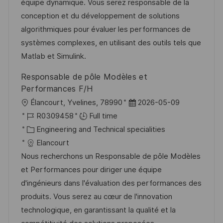
o
g
D
équipe dynamique. Vous serez responsable de la
n
o
a
conception et du développement de solutions
r
t
algorithmiques pour évaluer les performances de
y
e
systèmes complexes, en utilisant des outils tels que
Matlab et Simulink.
Responsable de pôle Modèles et
Performances F/H
L
P
Élancourt, Yvelines, 78990
2026-05-09
o
J
o
R0309458
Full time
c
o
C
s
Engineering and Technical specialities
a
b
a
t
Elancourt
t
I
t
e
Nous recherchons un Responsable de pôle Modèles
i
d
e
d
et Performances pour diriger une équipe
o
g
D
d'ingénieurs dans l'évaluation des performances des
n
o
a
produits. Vous serez au cœur de l'innovation
r
t
technologique, en garantissant la qualité et la