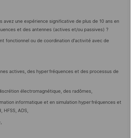
s avez une expérience significative de plus de 10 ans en
ences et des antennes (actives et/ou passives) ?
 fonctionnel ou de coordination d'activité avec de
es actives, des hyperfréquences et des processus de
 discrétion électromagnétique, des radômes,
ation informatique et en simulation hyperfréquences et
B, HFSS, ADS,
,