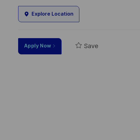
Explore Location
Save
Apply Now