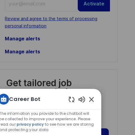
Activate
Email
address
Required
Review and agree to the terms of processing
(Required)
personal information
Manage alerts
Manage alerts
Get tailored job
recommendations
Career Bot
based on your
Enabled
interests.
Chatbot
The information you provide to the chatbot will
Sounds
be collected to improve your experience. Please
read our
privacy policy
to see how we are storing
and protecting your data