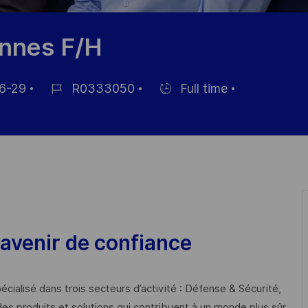
ennes F/H
6-29
R0333050
Full time
Job
Hiring
Id
Type
avenir de confiance
cialisé dans trois secteurs d’activité : Défense & Sécurité,
des produits et solutions qui contribuent à un monde plus sûr,