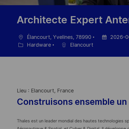
Architecte Expert Ant
Élancourt, Yvelines, 78990
2026-0
Location
Posted
Hardware
Elancourt
Category
Date
Lieu : Elancourt, France
Construisons ensemble un 
Thales est un leader mondial des hautes technologies spé
Aéronautique & Spatial, et Cyber & Digital. Il développe 