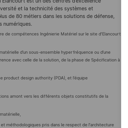
d'Elancourt est un des centres d’excellence
versité et la technicité des systèmes et
lus de 80 métiers dans les solutions de défense,
es numériques.
e de compétences Ingénierie Matériel sur le site d'Elancourt
 matérielle d’un sous-ensemble hyperfréquence ou d’une
nce avec celle de la solution, de la phase de Spécification à
, le product design authority (PDA), et l’équipe
tions amont vers les différents objets constitutifs de la
matérielle,
et méthodologiques pris dans le respect de l'architecture