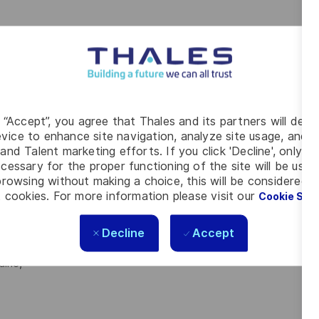
iers (architecture physique, électronique analogique,
s sur les développements en cours, aussi bien sur les
 œuvre des simulations et du maquettage ainsi que
g “Accept”, you agree that Thales and its partners will depo
ées et simulées mettez en œuvre les processus standards du
vice to enhance site navigation, analyze site usage, and as
and Talent marketing efforts. If you click 'Decline', only t
cessary for the proper functioning of the site will be used
rt technique nécessaire aux équipes de développements.
rowsing without making a choice, this will be considered a
fres sur l’aspect technique et vous proposez les architectures
 cookies. For more information please visit our
Cookie Set
hérence avec la politique produit, vous contribuez :
Decline
Accept
aine,