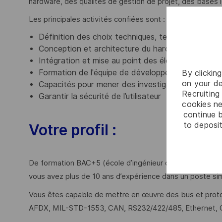
hardware, des qualités de gestion de projet, des bases lo
Les principales activités confiées sont :
Définition des choix techniques, technologiques 
Conception et architecture du hardware détaillé
Intégration et mise au point des éléments
Formation de l'équipe de développement
By clickin
on your de
Capacités pour mener des investigations comple
Recruiting 
Garantir la sécurité de l’utilisateur
cookies ne
continue b
to deposit
Votre profil :
De formation BAC+5 (école d’ingénieur ou équivalent) en 
vous avez plus de 10 ans d’expérience dans un poste simi
Vous êtes capable de mettre en œuvre des bus et protoc
AFDX, MIL-STD-1553, CAN, RS232/422/485, Ethernet, 