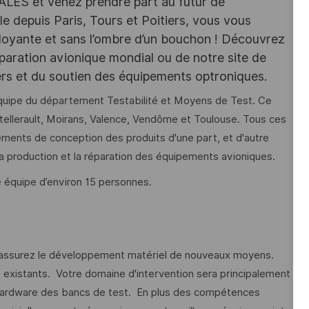
HALES et venez prendre part au futur de
e depuis Paris, Tours et Poitiers, vous vous
rdoyante et sans l’ombre d’un bouchon ! Découvrez
paration avionique mondial ou de notre site de
sers et du soutien des équipements optroniques.
’équipe du département Testabilité et Moyens de Test. Ce
tellerault, Moirans, Valence, Vendôme et Toulouse. Tous ces
ents de conception des produits d'une part, et d'autre
a production et la réparation des équipements avioniques.
ne équipe d’environ 15 personnes.
 assurez le développement matériel de nouveaux moyens.
existants. Votre domaine d'intervention sera principalement
u hardware des bancs de test. En plus des compétences