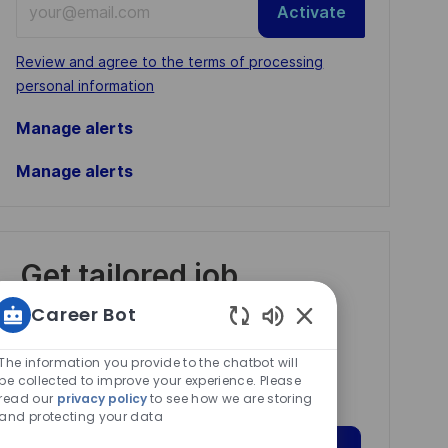
Activate
Email
address
Required
Review and agree to the terms of processing
(Required)
personal information
Manage alerts
Manage alerts
Get tailored job
recommendations
Career Bot
based on your
Enabled
interests.
Chatbot
The information you provide to the chatbot will
Sounds
be collected to improve your experience. Please
read our
privacy policy
to see how we are storing
and protecting your data