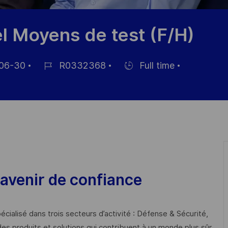
el Moyens de test (F/H)
06-30
R0332368
Full time
Job
Hiring
Id
Type
avenir de confiance
cialisé dans trois secteurs d’activité : Défense & Sécurité,
des produits et solutions qui contribuent à un monde plus sûr,