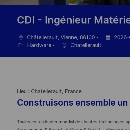
CDI - Ingénieur Matéri
Châtellerault, Vienne, 86100
2026-
Location
Posted
Hardware
Chatellerault
Category
Date
Lieu : Chatellerault, France
Construisons ensemble un 
Thales est un leader mondial des hautes technologies spé
Aéronautique & Spatial, et Cyber & Digital. Il développe 