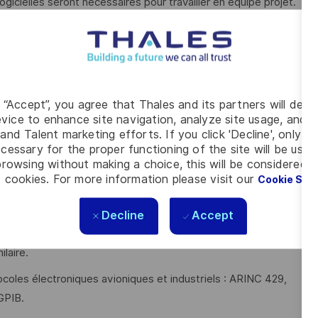
gicielles seront nécessaires pour travailler en équipe projet.
et méthodologiques
e avec rédaction des documents associés
g “Accept”, you agree that Thales and its partners will depo
vice to enhance site navigation, analyze site usage, and as
xes
and Talent marketing efforts. If you click 'Decline', only t
cessary for the proper functioning of the site will be used
rowsing without making a choice, this will be considered a
 cookies. For more information please visit our
Cookie Set
Decline
Accept
électronique, électrotechnique ou informatique industrielle,
laire.
oles électroniques avioniques et industriels : ARINC 429,
GPIB.