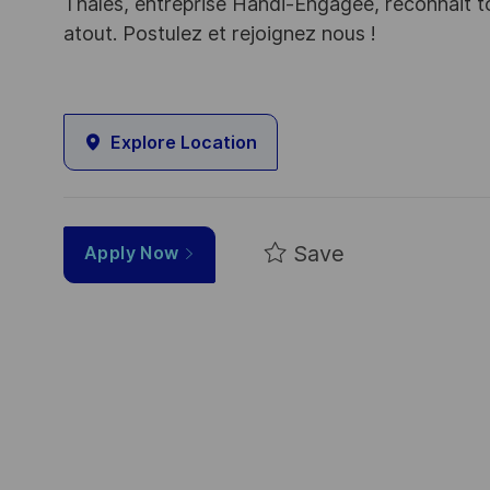
Thales, entreprise Handi-Engagée, reconnait tou
atout. Postulez et rejoignez nous !
Explore Location
Save
Apply Now