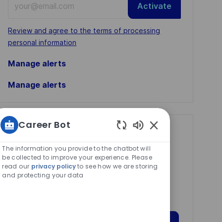
Activate
Email
address
Required
Review and agree to the terms of processing
(Required)
personal information
Manage alerts
Manage alerts
Career Bot
Get tailored job
Enabled
Chatbot
recommendations
The information you provide to the chatbot will
Sounds
be collected to improve your experience. Please
based on your
read our
privacy policy
to see how we are storing
and protecting your data
interests.