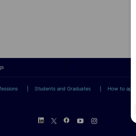
gs
fessions
Students and Graduates
How to app