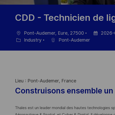
CDD - Technicien de l
Pont-Audemer, Eure, 27500
2026-
Location
Posted
Industry
Pont-Audemer
Category
Date
Lieu : Pont-Audemer, France
Construisons ensemble un 
Thales est un leader mondial des hautes technologies spé
Aéronautique & Spatial, et Cyber & Digital. Il développe 