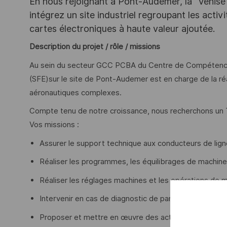
En nous rejoignant à Pont-Audemer, la "Venise 
intégrez un site industriel regroupant les acti
cartes électroniques à haute valeur ajoutée.
Description du projet / rôle / missions
Au sein du secteur GCC PCBA du Centre de Compétence I
(SFE)sur le site de Pont-Audemer est en charge de la ré
aéronautiques complexes.
Compte tenu de notre croissance, nous recherchons un
Vos missions :
Assurer le support technique aux conducteurs de lign
Réaliser les programmes, les équilibrages de machin
Réaliser les réglages machines et les opérations de 
Intervenir en cas de diagnostic de panne ou de dériv
Proposer et mettre en œuvre des actions d’améliorat