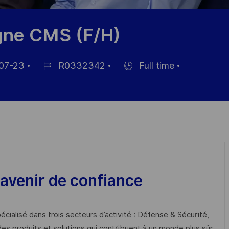
igne CMS (F/H)
07-23
R0332342
Full time
Job
Hiring
Id
Type
avenir de confiance
cialisé dans trois secteurs d’activité : Défense & Sécurité,
des produits et solutions qui contribuent à un monde plus sûr,