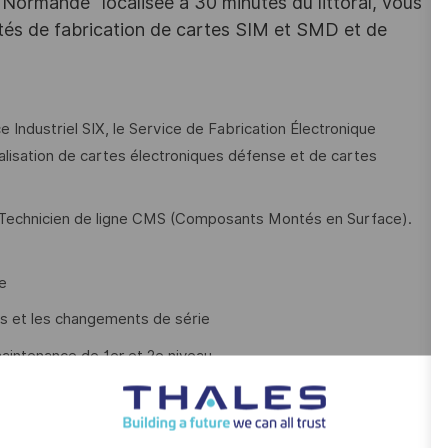
Normande" localisée à 30 minutes du littoral, vous
vités de fabrication de cartes SIM et SMD et de
ndustriel SIX, le Service de Fabrication Électronique
alisation de cartes électroniques défense et de cartes
 Technicien de ligne CMS (Composants Montés en Surface).
e
es et les changements de série
maintenance de 1er et 2e niveau
e process
ion continue (Lean, Incight, PDCA, Poka Yoké…)