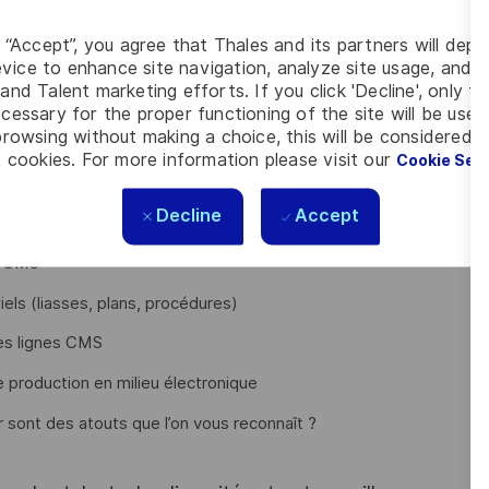
nique et suivi qualité
g “Accept”, you agree that Thales and its partners will depo
vice to enhance site navigation, analyze site usage, and as
and Talent marketing efforts. If you click 'Decline', only t
cessary for the proper functioning of the site will be used
duction exigeant, au sein d’une équipe technique impliquée
rowsing without making a choice, this will be considered a
 cookies. For more information please visit our
Cookie Set
 conduite de ligne CMS ou d’un Bac +2 (BTS ou DUT) dans un
Decline
Accept
es CMS
ls (liasses, plans, procédures)
des lignes CMS
de production en milieu électronique
r sont des atouts que l’on vous reconnaît ?