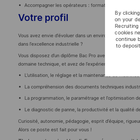
Accompagner les opérateurs : formation, support tech
By clickin
Votre profil
on your de
Recruiting 
cookies ne
Vous avez envie d’évoluer dans un environnement de pro
continue b
dans l’excellence industrielle ?
to deposit
Vous disposez d’un diplôme Bac Pro avec expérience en
domaine technique, et avez de l’expérience sur :
L’utilisation, le réglage et la maintenance de machin
La compréhension des documents techniques industrie
La programmation, le paramétrage et l’optimisation 
Le diagnostic de panne, la productivité et la qualité 
Curiosité, autonomie, pédagogie, esprit d’équipe, rigueu
Alors ce poste est fait pour vous !