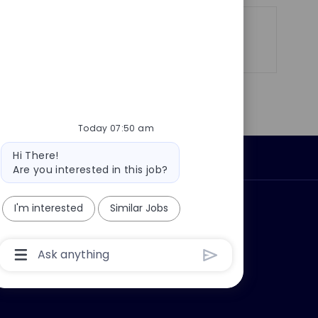
Share
Share
Share
Share
via
via
via
via
LinkedIn
Facebook
twitter
email
Today 07:50 am
Bot
Hi There!
Personal Information
message
Are you interested in this job?
ly?
Why join us?
I'm interested
Similar Jobs
Chatbot
User
Input
Box
With
Send
Button