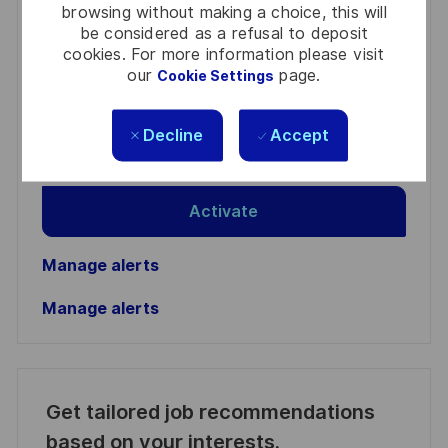
browsing without making a choice, this will
be considered as a refusal to deposit
You'll receive updates once a week
cookies. For more information please visit
our
page.
Enter
Cookie Settings
Email
address
Decline
Accept
Required
Review and agree to the terms of processing
(Required)
personal information
Activate
Manage alerts
Manage alerts
Get tailored job recommendations
based on your interests.