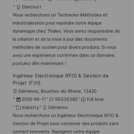
c
o
a
s
Elancourt
a
b
t
t
Nous recherchons un Technicien Méthodes et
t
I
e
e
industrialisation pour rejoindre notre équipe
i
d
g
d
dynamique chez Thales. Vous serez responsable de
o
o
D
la création et de la mise à jour des documents
n
r
a
méthodes de soutien pour divers produits. Si vous
y
t
avez une expérience confirmée dans ce domaine,
e
postulez dès maintenant !
Ingénieur Electronique RFID & Gestion de
Projet (F/H)
L
Gémenos, Bouches-du-Rhone, 13420
o
P
J
2026-06-11
R0330382
Full time
c
o
C
o
Industry
Gémenos
a
s
a
b
Nous recherchons un Ingénieur Electronique RFID &
t
t
t
I
Gestion de Projet pour concevoir des produits sans
i
e
e
d
contact innovants. Rejoignez notre équipe