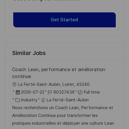
Get Started
Similar Jobs
Coach Lean, performance et amélioration
continue
L
La Ferté-Saint-Aubin, Loiret, 45240
o
P
J
2026-07-22
R0327436
Full time
c
o
C
o
Industry
La Ferté-Saint-Aubin
a
s
a
b
Nous recherchons un Coach Lean, Performance et
t
t
t
I
Amélioration Continue pour transformer les
i
e
e
d
pratiques industrielles et déployer une culture Lean