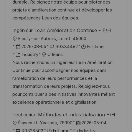
o
d
g
durable. Rejoignez notre équipe pour piloter des
n
D
o
projets d'amélioration continue et développer les
a
r
compétences Lean des équipes.
t
y
Ingénieur Lean Amélioration Continue - F/H
e
L
Fleury-les-Aubrais, Loiret, 45000
o
P
J
2026-08-05
R0334482
Full time
c
o
C
o
Industry
Orléans
a
s
a
b
Nous recherchons un Ingénieur Lean Amélioration
t
t
t
I
Continue pour accompagner nos équipes dans
i
e
e
d
l'amélioration de leurs performances et la
o
d
g
transformation de leurs projets. Rejoignez-nous
n
D
o
pour contribuer à des initiatives innovantes mêlant
a
r
excellence opérationnelle et digitalisation.
t
y
Technicien Méthodes et industrialisation F/H
e
L
P
Élancourt, Yvelines, 78990
2026-05-04
o
J
C
o
R0326303
Full time
Industry