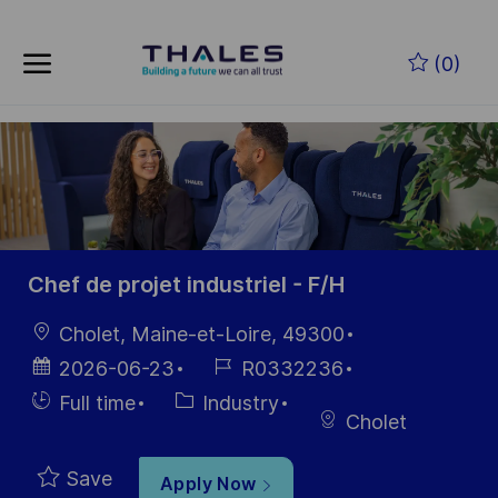
Skip to main content
Skip to main content
(0)
-
-
Chef de projet industriel - F/H
Location
Cholet, Maine-et-Loire, 49300
Posted
Job
2026-06-23
R0332236
Date
Id
Hiring
Category
Full time
Industry
Cholet
Type
Save
Apply Now