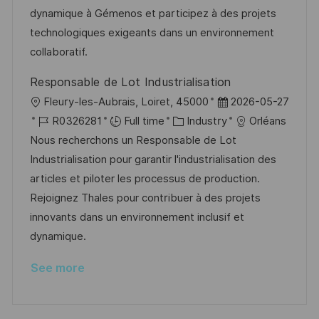
o
d
g
dynamique à Gémenos et participez à des projets
n
D
o
technologiques exigeants dans un environnement
a
r
collaboratif.
t
y
Responsable de Lot Industrialisation
e
L
P
Fleury-les-Aubrais, Loiret, 45000
2026-05-27
o
J
C
o
R0326281
Full time
Industry
Orléans
c
o
a
s
Nous recherchons un Responsable de Lot
a
b
t
t
Industrialisation pour garantir l'industrialisation des
t
I
e
e
articles et piloter les processus de production.
i
d
g
d
Rejoignez Thales pour contribuer à des projets
o
o
D
innovants dans un environnement inclusif et
n
r
a
dynamique.
y
t
See more
e