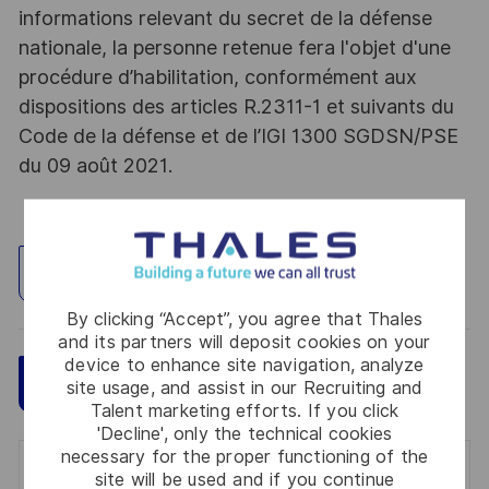
informations relevant du secret de la défense
nationale, la personne retenue fera l'objet d'une
procédure d’habilitation, conformément aux
dispositions des articles R.2311-1 et suivants du
Code de la défense et de l’IGI 1300 SGDSN/PSE
du 09 août 2021.
Explore Location
By clicking “Accept”, you agree that Thales
and its partners will deposit cookies on your
device to enhance site navigation, analyze
Save
Apply Now
site usage, and assist in our Recruiting and
Talent marketing efforts. If you click
'Decline', only the technical cookies
necessary for the proper functioning of the
Get notified for similar jobs
site will be used and if you continue