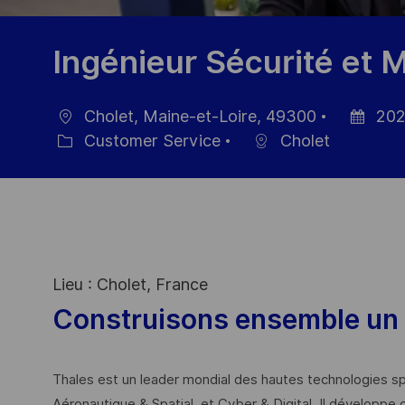
Ingénieur Sécurité et 
Cholet, Maine-et-Loire, 49300
202
Location
Posted
Customer Service
Cholet
Category
Date
Lieu : Cholet, France
Construisons ensemble un 
Thales est un leader mondial des hautes technologies spé
Aéronautique & Spatial, et Cyber & Digital. Il développe 