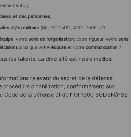
rayonnement…),
 biens et des personnes
,
les et/ou militaire
(MIL STD-461, AECTP500…) ?
 équipe
, votre
sens de l’organisation
, votre
rigueur
, votre
sens
décisions
ainsi que votre
écoute
et votre
communication
?
s les talents. La diversité est notre meilleur
nformations relevant du secret de la défense
une procédure d’habilitation, conformément aux
s du Code de la défense et de l’IGI 1300 SGDSN/PSE