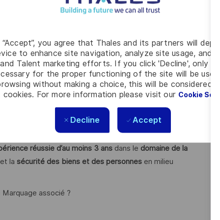
ques de Marquage CE et les dossiers de sécurité d’emploi des
g “Accept”, you agree that Thales and its partners will depo
réglementaires),
vice to enhance site navigation, analyze site usage, and as
and Talent marketing efforts. If you click 'Decline', only t
s réglementations et participez à des groupes de travail.
cessary for the proper functioning of the site will be used
rowsing without making a choice, this will be considered a
ique des dossiers Sécurité, à proposer des solutions
 cookies. For more information please visit our
Cookie Set
urs et à identifier les axes de développement de l’activité.
Decline
Accept
périence réussie d’au moins 3 ans
dans le
domaine de la
et la
sécurité des biens et des personnes
en milieu
u Marquage associé ?