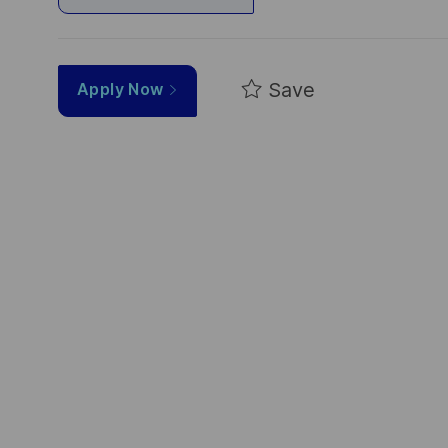
Save
Apply Now