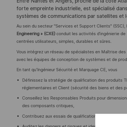
Entre Nantes et Angers, proche de la côte Atla
forte empreinte industrielle, est spécialisé da
systèmes de communications par satellites et l
Au sein du secteur "Services et Support Clients" (SSC)
Engineering » (CXE)
conduit les activités d’ingénierie d
centrées utilisateurs, simples, durables et sûres.
Vous intégrez un réseau de spécialistes en Maîtrise de
avec les équipes de conception de systèmes et de prod
En tant qu’Ingénieur Sécurité et Marquage CE, vous
Définissez la stratégie de qualification des produits 
réglementaires et Client (sécurité des biens et des
Conseillez les Responsables Produits pour dimensionne
des composants critiques,
Contribuez aux essais de qualification,
Auditez les dangers et risques et identifiez les mesur