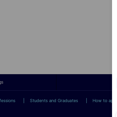
gs
fessions
Students and Graduates
How to app