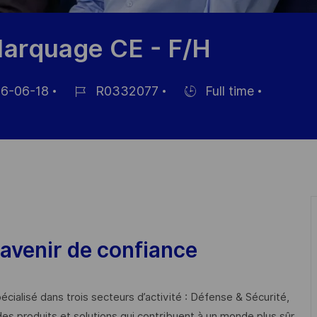
Marquage CE - F/H
6-06-18
R0332077
Full time
Job
Hiring
Id
Type
avenir de confiance
cialisé dans trois secteurs d’activité : Défense & Sécurité,
des produits et solutions qui contribuent à un monde plus sûr,