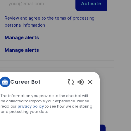
Activate
Email
address
Required
Review and agree to the terms of processing
(Required)
personal information
Manage alerts
Manage alerts
Get tailored job
Career Bot
recommendations
Enabled
Chatbot
based on your
The information you provide to the chatbot will
Sounds
be collected to improve your experience. Please
interests.
read our
privacy policy
to see how we are storing
and protecting your data