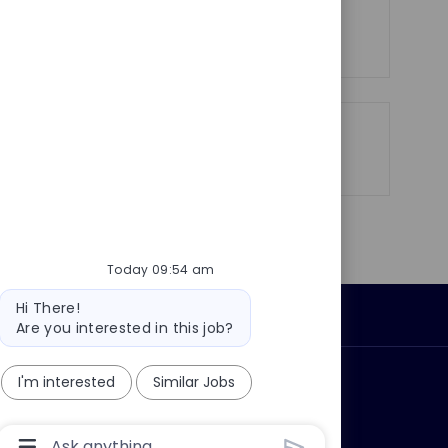
e
See more
Share
Share
Share
Share
via
via
via
via
LinkedIn
Facebook
twitter
email
Today 09:54 am
Bot
Hi There!
Personal Information
message
Are you interested in this job?
I'm interested
Similar Jobs
ly?
Why join us?
Chatbot