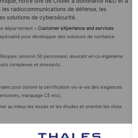
ntique, notre site de Cholet à dominante R&D et à
ns les radiocommunications de défense, les
es solutions de cybersécurité.
, le département «
Customer eXperience and services
e spécialité pour développer des solutions de confiance
s Risques (environ 50 personnes) œuvrant en co-ingénierie
uits complexes et innovants.
Thales pour obtenir la certification vis-à-vis des exigences
 personnes, marquage CE etc),
r au mieux les essais et les études et orienter les choix
es pour les réduire,