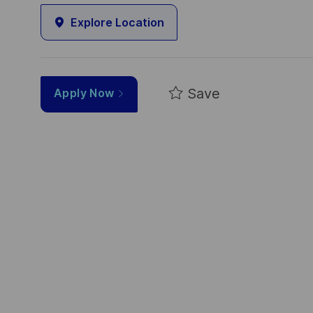
Explore Location
Save
Apply Now