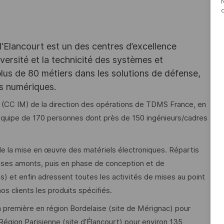
d'Elancourt est un des centres d’excellence
versité et la technicité des systèmes et
lus de 80 métiers dans les solutions de défense,
es numériques.
 (CC IM) de la direction des opérations de TDMS France, en
quipe de 170 personnes dont près de 150 ingénieurs/cadres
de la mise en œuvre des matériels électroniques. Répartis
phases amonts, puis en phase de conception et de
s) et enfin adressent toutes les activités de mises au point
s clients les produits spécifiés.
a première en région Bordelaise (site de Mérignac) pour
Région Parisienne (site d’Élancourt) pour environ 135