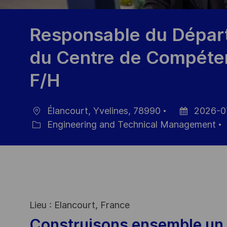
Responsable du Dépar
du Centre de Compéten
F/H
Élancourt, Yvelines, 78990
2026-0
Location
Posted
Engineering and Technical Management
Category
Date
Lieu : Elancourt, France
Construisons ensemble un 