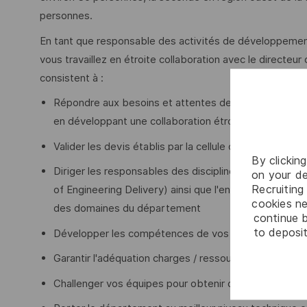
personnes.
En tant que responsable des activités de développement 
vous travaillez en étroite collaboration avec le directe
consistent à :
Répondre aux besoins et attentes des clients internes
en développant une collaboration étroite et privilégié
Valider les devis établis par la cellule offre en collabo
By clickin
Diriger les responsables des disciplines (HoD) de votr
on your de
Recruiting 
of Engineering Delivery) ainsi que l'ensemble des arc
cookies ne
des domaines du département
continue b
to deposit
Développer les compétences de vos collaborateurs p
Garantir l'adéquation charges / ressources en s'appu
Challenger vos équipes pour obtenir des dossiers solid