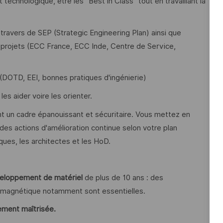
technologique, être les "Best in Class" tout en travaillant la
 travers de SEP (Strategic Engineering Plan) ainsi que
 projets (ECC France, ECC Inde, Centre de Service,
(DOTD, EEI, bonnes pratiques d'ingénierie)
es aider voire les orienter.
nt un cadre épanouissant et sécuritaire. Vous mettez en
 des actions d'amélioration continue selon votre plan
iques, les architectes et les HoD.
éveloppement de matériel
de plus de 10 ans : des
omagnétique notamment sont essentielles.
ment maîtrisée.