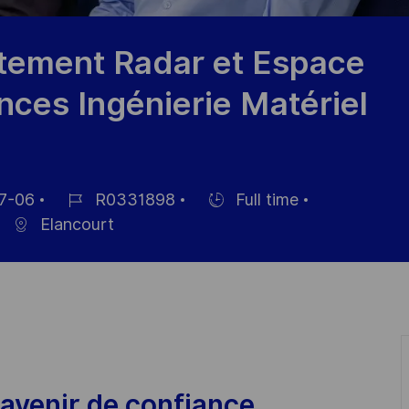
tement Radar et Espace
ces Ingénierie Matériel
7-06
R0331898
Full time
Job
Hiring
Elancourt
Id
Type
avenir de confiance