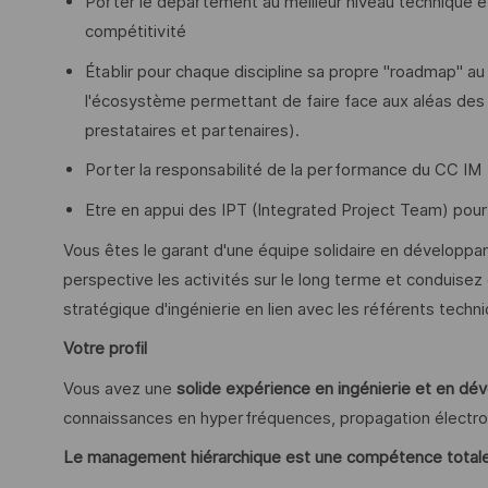
Porter le département au meilleur niveau technique et 
compétitivité
Établir pour chaque discipline sa propre "roadmap" au
l'écosystème permettant de faire face aux aléas des
prestataires et partenaires).
Porter la responsabilité de la performance du CC IM 
Etre en appui des IPT (Integrated Project Team) pour l
Vous êtes le garant d'une équipe solidaire en développa
perspective les activités sur le long terme et conduisez
stratégique d'ingénierie en lien avec les référents techn
Votre profil
Vous avez une
solide expérience en ingénierie et en d
connaissances en hyperfréquences, propagation électr
Le management hiérarchique est une compétence totale