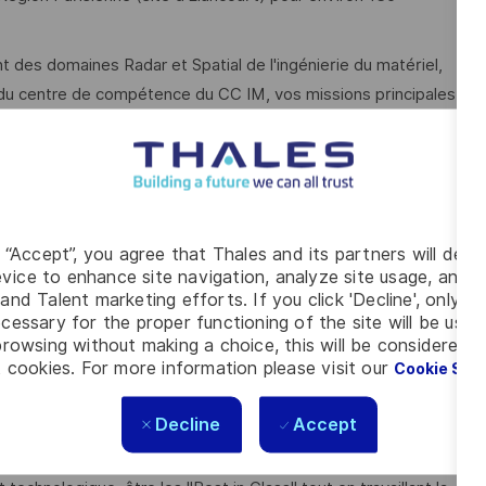
des domaines Radar et Spatial de l'ingénierie du matériel,
ur du centre de compétence du CC IM, vos missions principales
 (Business Line ECS, ISR et FLX) en assurant l'interface et
e
ration avec les différentes disciplines
g “Accept”, you agree that Thales and its partners will depo
e organisation, la cellule Delivery pilotée par la HoED (Head
vice to enhance site navigation, analyze site usage, and as
and Talent marketing efforts. If you click 'Decline', only t
hitectes et Référents Techniques couvrant les spécialités
cessary for the proper functioning of the site will be used
rowsing without making a choice, this will be considered a
 cookies. For more information please visit our
Cookie Set
our les monter au plus haut niveau de performance
yant sur des exercices S&OP
Decline
Accept
es et améliorer notre efficacité collective