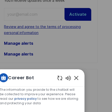
You'll receive updates once a week
Enter
Activate
Email
address
Required
Review and agree to the terms of processing
(Required)
personal information
Manage alerts
Manage alerts
Career Bot
Get tailored job
Enabled
recommendations
Chatbot
The information you provide to the chatbot will
based on your
Sounds
be collected to improve your experience. Please
read our
privacy policy
to see how we are storing
interests.
and protecting your data