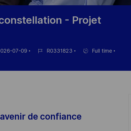
onstellation - Projet
026-07-09
R0331823
Full time
Job
Hiring
Id
Type
avenir de confiance