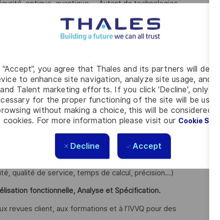
curité, optique, quantique ... Autant de technologies
itionne stratégiquement pour devenir leader
.
 intégrez des équipes pluridisciplinaires, et intervenez sur
x du moment.
ns suivantes :
g “Accept”, you agree that Thales and its partners will depo
vice to enhance site navigation, analyze site usage, and as
des systèmes de Télécommunication par satellites de type
and Talent marketing efforts. If you click 'Decline', only t
 et à ce titre, vous participez à l’
architecture système
cessary for the proper functioning of the site will be used
rowsing without making a choice, this will be considered a
es de produit, le coût et le planning
 cookies. For more information please visit our
Cookie Set
architecture de la couche accès
, de sa justification et de sa
Decline
Accept
 Cas d’études et concepts opérationnels, Entrées/Sorties,
té, qualité de service, temps de calcul, précision…)
isation fonctionnelle, Analyse et Spécification.
x revues client, aux formations et à l’IVVQ pour des