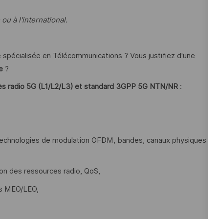
u à l'international.
e spécialisée en Télécommunications ? Vous justifiez d'une
e
?
cès radio 5G (L1/L2/L3) et standard 3GPP 5G NTN/NR
:
 technologies de modulation OFDM, bandes, canaux physiques
on des ressources radio, QoS,
es MEO/LEO,