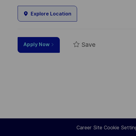
Explore Location
Save
Apply Now
Career Site Cookie Settin