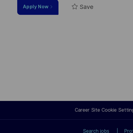
Save
Apply Now
Career Site Cookie Settin
Search jobs
Pro