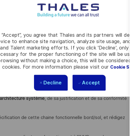
curité, optique, quantique ... Autant de technologies
itionne stratégiquement pour devenir leader
.
 intégrez des équipes pluridisciplinaires, et intervenez sur
x du moment.
g “Accept”, you agree that Thales and its partners will depo
ns suivantes :
vice to enhance site navigation, analyze site usage, and as
and Talent marketing efforts. If you click 'Decline', only t
d’une des chaines fonctionnelles
concourant à un système
cessary for the proper functioning of the site will be used
ion, et à ce titre, vous
participez à l’architecture système
rowsing without making a choice, this will be considered a
 cookies. For more information please visit our
Cookie Set
es de produit, le coût et le planning
 cas d’études et concepts opérationnels, entrées/sorties,
Decline
Accept
té, qualité de service)
’architecture système
, de sa justification et de sa conformité
écification de cette chaine fonctionnelle bord/sol, et rédigez