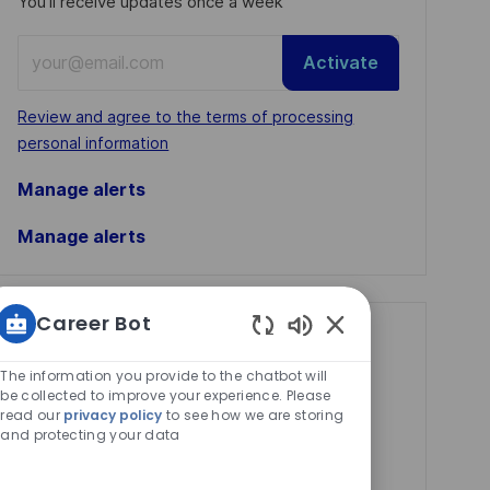
You'll receive updates once a week
Enter
Activate
Email
address
Required
Review and agree to the terms of processing
(Required)
personal information
Manage alerts
Manage alerts
Career Bot
Get tailored job
Enabled
Chatbot
recommendations
The information you provide to the chatbot will
Sounds
be collected to improve your experience. Please
based on your
read our
privacy policy
to see how we are storing
and protecting your data
interests.