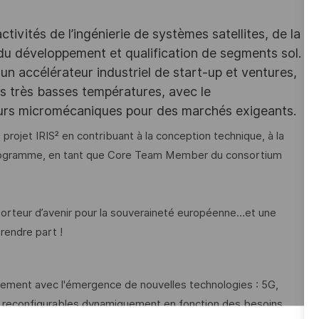
ivités de l’ingénierie de systèmes satellites, de la
 du développement et qualification de segments sol.
un accélérateur industriel de start-up et ventures,
des très basses températures, avec le
eurs micromécaniques pour des marchés exigeants.
 projet IRIS² en contribuant à la conception technique, à la
 programme, en tant que Core Team Member du consortium
orteur d’avenir pour la souveraineté européenne…et une
rendre part !
dement avec l'émergence de nouvelles technologies : 5G,
 et reconfigurables dynamiquement en fonction des besoins