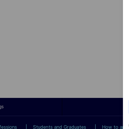
gs
fessions
Students and Graduates
How to app