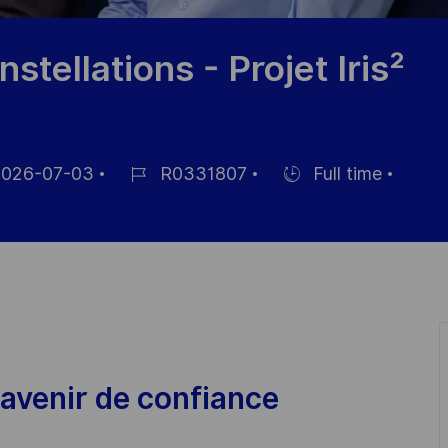
tellations - Projet Iris²
026-07-03
R0331807
Full time
Job
Hiring
Id
Type
avenir de confiance