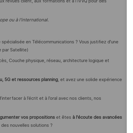
x revues client, aux formations et à l’IVVQ pour des
e ou à l'international.
e spécialisée en Télécommunications ? Vous justifiez d'une
 par Satellite)
s, Couche physique, réseau, architecture logique et
u, 5G et ressources planning
, et avez une solide expérience
interfacer à l’écrit et à l’oral avec nos clients, nos
argumenter vos propositions
et êtes
à l'écoute des avancées
des nouvelles solutions ?