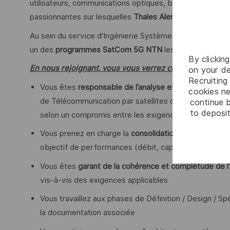
utilisateurs, communications optiques, big data, cyber sé
passionnantes sur lesquelles
Thales Alenia Space se pos
Au sein du service d'Ingénierie Système End-To-End, vous
un des
programmes SatCom 5G NTN
les plus ambitieu
By clickin
En nous rejoignant, vous vous verrez confier les missio
on your de
Recruiting 
Vous êtes
responsable de l’analyse et de la définition
cookies ne
de Télécommunication par satellites de type constellat
continue b
to deposit
selon un compromis entre les exigences client, les lign
Vous prenez en charge la
consolidation des besoins
:
objectif de performances (débit, capacité, disponibili
Vous êtes
garant de la cohérence et complétude de l
vis-à-vis des exigences applicables
Vous travaillez aux phases de Définition / Design / Sp
la documentation associée