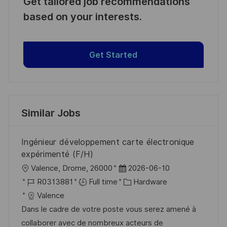
Get tailored job recommendations
based on your interests.
Get Started
Similar Jobs
Ingénieur développement carte électronique
expérimenté (F/H)
L
P
Valence, Drome, 26000
2026-06-10
o
J
o
C
R0313881
Full time
Hardware
c
o
s
a
Valence
a
b
t
t
Dans le cadre de votre poste vous serez amené à
t
I
e
e
collaborer avec de nombreux acteurs de