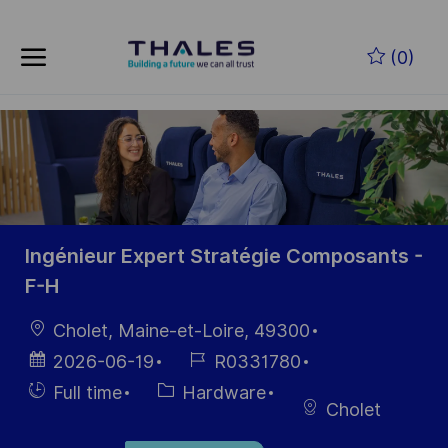
Skip to main content
Skip to main content
(0)
-
-
Ingénieur Expert Stratégie Composants -
F-H
Location
Cholet, Maine-et-Loire, 49300
Posted
Job
2026-06-19
R0331780
Date
Id
Hiring
Category
Full time
Hardware
Cholet
Type