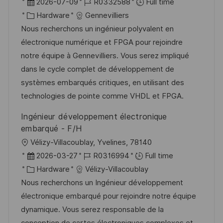
o
P
J
2026-07-09
R0332588
Full time
c
o
C
o
Hardware
Gennevilliers
a
s
a
b
Nous recherchons un ingénieur polyvalent en
t
t
t
I
électronique numérique et FPGA pour rejoindre
i
e
e
d
notre équipe à Gennevilliers. Vous serez impliqué
o
d
g
dans le cycle complet de développement de
n
D
o
systèmes embarqués critiques, en utilisant des
a
r
technologies de pointe comme VHDL et FPGA.
t
y
Ingénieur développement électronique
e
embarqué - F/H
L
Vélizy-Villacoublay, Yvelines, 78140
o
P
J
2026-03-27
R0316994
Full time
c
o
C
o
Hardware
Vélizy-Villacoublay
a
s
a
b
Nous recherchons un Ingénieur développement
t
t
t
I
électronique embarqué pour rejoindre notre équipe
i
e
e
d
dynamique. Vous serez responsable de la
o
d
g