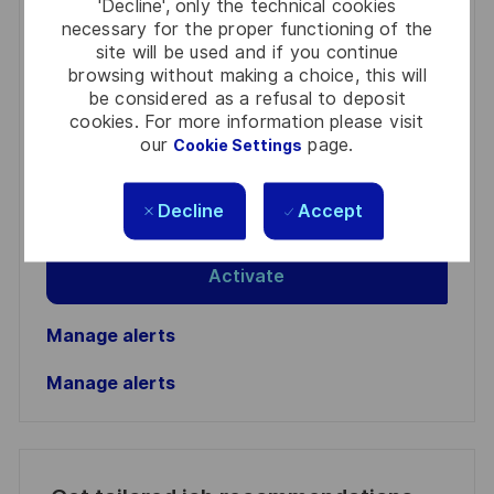
'Decline', only the technical cookies
necessary for the proper functioning of the
Get notified for similar jobs
site will be used and if you continue
browsing without making a choice, this will
You'll receive updates once a week
be considered as a refusal to deposit
cookies. For more information please visit
Enter
our
page.
Cookie Settings
Email
address
Required
Review and agree to the terms of processing
Decline
Accept
(Required)
personal information
Activate
Manage alerts
Manage alerts