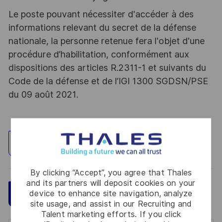
Le poste pouvant nécessiter d'accéder à des
informations relevant du secret de la défense
nationale, la personne retenue fera l'objet d'une
procédure d’habilitation, conformément aux
dispositions des articles R.2311-1 et suivants du
Code de la défense et de l’IGI 1300 SGDSN/PSE
du 09 août 2021.
Explore Location
By clicking “Accept”, you agree that Thales
and its partners will deposit cookies on your
Save
device to enhance site navigation, analyze
Apply Now
site usage, and assist in our Recruiting and
Talent marketing efforts. If you click