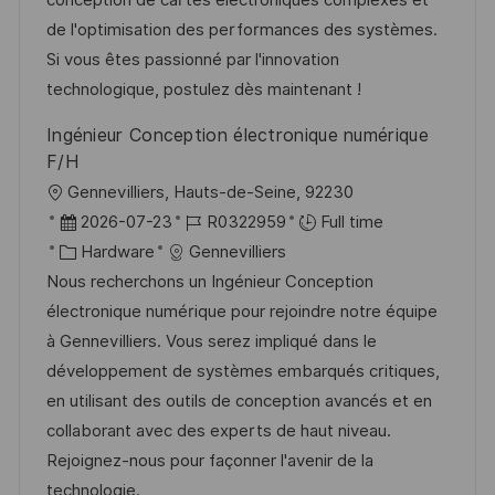
conception de cartes électroniques complexes et
n
D
o
de l'optimisation des performances des systèmes.
a
r
Si vous êtes passionné par l'innovation
t
y
technologique, postulez dès maintenant !
e
Ingénieur Conception électronique numérique
F/H
L
Gennevilliers, Hauts-de-Seine, 92230
o
P
J
2026-07-23
R0322959
Full time
c
o
C
o
Hardware
Gennevilliers
a
s
a
b
Nous recherchons un Ingénieur Conception
t
t
t
I
électronique numérique pour rejoindre notre équipe
i
e
e
d
à Gennevilliers. Vous serez impliqué dans le
o
d
g
développement de systèmes embarqués critiques,
n
D
o
en utilisant des outils de conception avancés et en
a
r
collaborant avec des experts de haut niveau.
t
y
Rejoignez-nous pour façonner l'avenir de la
e
technologie.