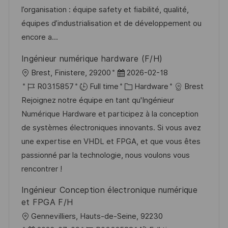
i
d
d
g
l’organisation : équipe safety et fiabilité, qualité,
o
D
o
équipes d’industrialisation et de développement ou
n
a
r
encore a...
t
y
Ingénieur numérique hardware (F/H)
e
L
P
Brest, Finistere, 29200
2026-02-18
o
J
o
C
R0315857
Full time
Hardware
Brest
c
o
s
a
Rejoignez notre équipe en tant qu'Ingénieur
a
b
t
t
Numérique Hardware et participez à la conception
t
I
e
e
de systèmes électroniques innovants. Si vous avez
i
d
d
g
une expertise en VHDL et FPGA, et que vous êtes
o
D
o
passionné par la technologie, nous voulons vous
n
a
r
rencontrer !
t
y
Ingénieur Conception électronique numérique
e
et FPGA F/H
L
Gennevilliers, Hauts-de-Seine, 92230