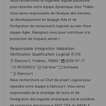
c
o
a
s
Nous recherchons un Ingénieur logiciel passionné
a
b
t
t
pour rejoindre notre équipe dynamique chez Thales.
t
I
e
e
Vous serez responsable de l'analyse des besoins,
i
d
g
d
du développement en langage Ada et de
o
o
D
l'intégration de composants logiciels au sein d'une
n
r
a
équipe Agile. Rejoignez-nous pour contribuer à la
y
t
protection de l'espace aérien !
e
Responsable Intégration Validation
Vérification Qualification Logiciel (F/H)
L
P
Élancourt, Yvelines, 78990
2026-07-17
o
J
C
o
R0325833
Full time
Software
c
o
a
s
Elancourt
a
b
t
t
Nous recherchons un Chef de projet Logiciel pour
t
I
e
e
rejoindre notre équipe à Elancourt. Vous serez
i
d
g
d
responsable de la stratégie de tests et de
o
o
D
l'intégration des logiciels embarqués sur le système
n
r
a
de protection électronique SPECTRA du RAFALE.