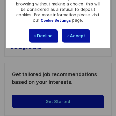
address
Required
Review and agree to the terms of processing
browsing without making a choice, this will
(Required)
be considered as a refusal to deposit
personal information
cookies. For more information please visit
our
page.
Cookie Settings
Activate
Decline
Accept
Manage alerts
Manage alerts
Get tailored job recommendations
based on your interests.
Get Started