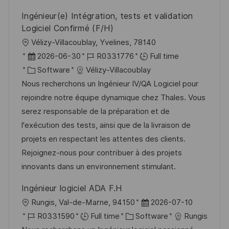
Ingénieur(e) Intégration, tests et validation
Logiciel Confirmé (F/H)
L
Vélizy-Villacoublay, Yvelines, 78140
o
P
J
2026-06-30
R0331776
Full time
c
o
C
o
Software
Vélizy-Villacoublay
a
s
a
b
Nous recherchons un Ingénieur IV/QA Logiciel pour
t
t
t
I
rejoindre notre équipe dynamique chez Thales. Vous
i
e
e
d
serez responsable de la préparation et de
o
d
g
l'exécution des tests, ainsi que de la livraison de
n
D
o
projets en respectant les attentes des clients.
a
r
Rejoignez-nous pour contribuer à des projets
t
y
innovants dans un environnement stimulant.
e
Ingénieur logiciel ADA F.H
L
P
Rungis, Val-de-Marne, 94150
2026-07-10
o
J
C
o
R0331590
Full time
Software
Rungis