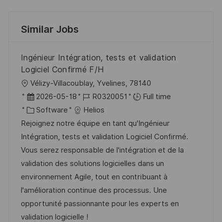
Similar Jobs
Ingénieur Intégration, tests et validation
Logiciel Confirmé F/H
L
Vélizy-Villacoublay, Yvelines, 78140
o
P
J
2026-05-18
R0320051
Full time
c
o
C
o
Software
Helios
a
s
a
b
Rejoignez notre équipe en tant qu'Ingénieur
t
t
t
I
Intégration, tests et validation Logiciel Confirmé.
i
e
e
d
Vous serez responsable de l'intégration et de la
o
d
g
validation des solutions logicielles dans un
n
D
o
environnement Agile, tout en contribuant à
a
r
l'amélioration continue des processus. Une
t
y
opportunité passionnante pour les experts en
e
validation logicielle !