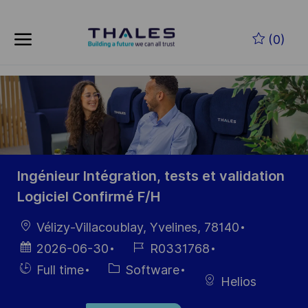
Skip to main content
Skip to main content
(0)
-
-
Ingénieur Intégration, tests et validation
Logiciel Confirmé F/H
Location
Vélizy-Villacoublay, Yvelines, 78140
Posted
Job
2026-06-30
R0331768
Date
Id
Hiring
Category
Full time
Software
Helios
Type