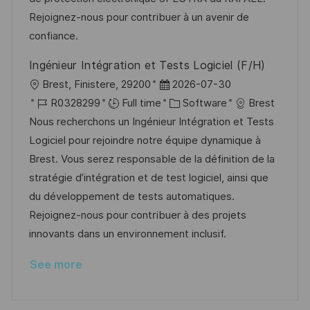
y
t
Rejoignez-nous pour contribuer à un avenir de
e
confiance.
Ingénieur Intégration et Tests Logiciel (F/H)
L
P
Brest, Finistere, 29200
2026-07-30
o
J
o
C
R0328299
Full time
Software
Brest
c
o
s
a
Nous recherchons un Ingénieur Intégration et Tests
a
b
t
t
Logiciel pour rejoindre notre équipe dynamique à
t
I
e
e
Brest. Vous serez responsable de la définition de la
i
d
d
g
stratégie d’intégration et de test logiciel, ainsi que
o
D
o
du développement de tests automatiques.
n
a
r
Rejoignez-nous pour contribuer à des projets
t
y
innovants dans un environnement inclusif.
e
See more