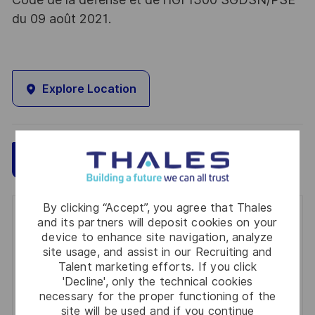
du 09 août 2021.
Explore Location
Save
Apply Now
By clicking “Accept”, you agree that Thales
Get notified for similar jobs
and its partners will deposit cookies on your
device to enhance site navigation, analyze
You'll receive updates once a week
site usage, and assist in our Recruiting and
Talent marketing efforts. If you click
Enter
'Decline', only the technical cookies
necessary for the proper functioning of the
Email
site will be used and if you continue