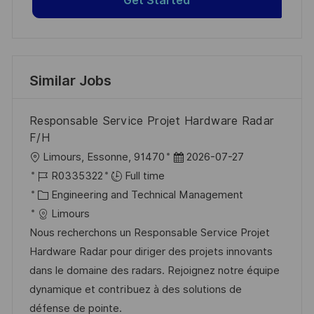
Get Started
Similar Jobs
Responsable Service Projet Hardware Radar
F/H
L
P
Limours, Essonne, 91470
2026-07-27
o
J
o
R0335322
Full time
c
o
C
s
Engineering and Technical Management
a
b
a
t
Limours
t
I
t
e
Nous recherchons un Responsable Service Projet
i
d
e
d
Hardware Radar pour diriger des projets innovants
o
g
D
dans le domaine des radars. Rejoignez notre équipe
n
o
a
dynamique et contribuez à des solutions de
r
t
défense de pointe.