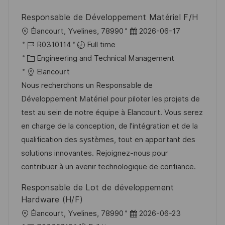
y
e
Responsable de Développement Matériel F/H
L
P
Élancourt, Yvelines, 78990
2026-06-17
o
J
o
R0310114
Full time
c
o
C
s
Engineering and Technical Management
a
b
a
t
Elancourt
t
I
t
e
Nous recherchons un Responsable de
i
d
e
d
Développement Matériel pour piloter les projets de
o
g
D
test au sein de notre équipe à Elancourt. Vous serez
n
o
a
en charge de la conception, de l'intégration et de la
r
t
qualification des systèmes, tout en apportant des
y
e
solutions innovantes. Rejoignez-nous pour
contribuer à un avenir technologique de confiance.
Responsable de Lot de développement
Hardware (H/F)
L
P
Élancourt, Yvelines, 78990
2026-06-23