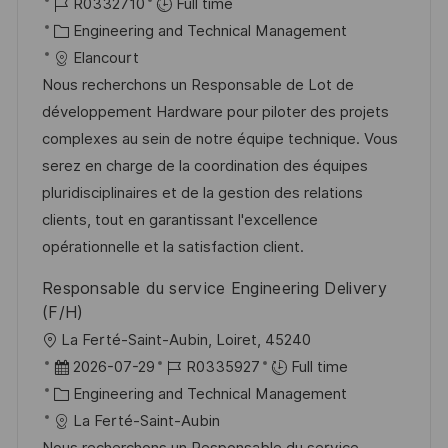
o
J
o
R0332710
Full time
c
o
C
s
Engineering and Technical Management
a
b
a
t
Elancourt
t
I
t
e
Nous recherchons un Responsable de Lot de
i
d
e
d
développement Hardware pour piloter des projets
o
g
D
complexes au sein de notre équipe technique. Vous
n
o
a
serez en charge de la coordination des équipes
r
t
pluridisciplinaires et de la gestion des relations
y
e
clients, tout en garantissant l'excellence
opérationnelle et la satisfaction client.
Responsable du service Engineering Delivery
(F/H)
L
La Ferté-Saint-Aubin, Loiret, 45240
o
P
J
2026-07-29
R0335927
Full time
c
o
C
o
Engineering and Technical Management
a
s
a
b
La Ferté-Saint-Aubin
t
t
t
I