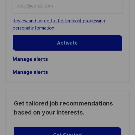
Enter
Email
address
Required
Review and agree to the terms of processing
(Required)
personal information
Activate
Manage alerts
Manage alerts
Get tailored job recommendations
based on your interests.