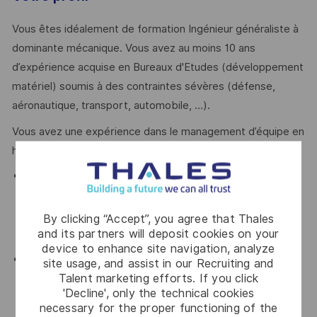
Vous êtes idéalement de formation Ingénieur généraliste à
dominante mécanique. Vous avez au moins 10 ans
d’expérience acquise en Bureaux d'Etudes (développement
matériel) soumis à des contraintes sévères (défense,
aéronautique, transport, automobile, …).
Vous avez une expérience dans le management d’équipe en
hiérarchique et transverse.
Maîtrise des activités Bureaux d’études sur tout le cycle
de vie (avant-projet, spécification, conception
préliminaire et détaillée, intégration et validation,
By clicking “Accept”, you agree that Thales
and its partners will deposit cookies on your
production série, soutien client)
device to enhance site navigation, analyze
Maîtrise des disciplines d'ingénierie mécanique
site usage, and assist in our Recruiting and
Talent marketing efforts. If you click
(structures, moto-réducteurs et asservissements,
'Decline', only the technical cookies
conditionnement thermique, hydraulique, ...) et bonne
necessary for the proper functioning of the
connaissance de la discipline électrotechniques –