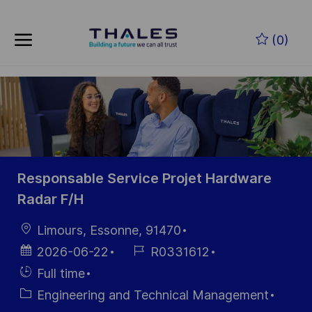
Skip to main content
Skip to main content
(0)
-
-
Responsable Service Projet Hardware
Radar F/H
Location
Limours, Essonne, 91470
Posted
Job
2026-06-22
R0331612
Date
Id
Hiring
Full time
Type
Category
Engineering and Technical Management