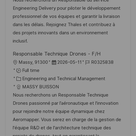
Nous recherchons un Responsable du service
i
e
e
d
Engineering Delivery pour piloter le développement
o
d
g
professionnel de vos équipes et garantir la livraison
n
D
o
dans les délais. Rejoignez Thales et contribuez à
a
r
des projets innovants dans un environnement
t
y
inclusif.
e
Responsable Technique Drones - F/H
L
P
J
Massy, 91300
2026-05-11
R0325838
o
o
o
Full time
c
C
s
b
Engineering and Technical Management
a
a
t
I
MASSY BUISSON
t
t
e
d
Nous recherchons un Responsable Technique
i
e
d
Drones passionné par l’aéronautique et l'innovation
o
g
D
pour rejoindre notre équipe dynamique chez
n
o
a
Aeromapper. Vous serez en charge de la gestion de
r
t
l'équipe R&D et de l'architecture technique des
y
e