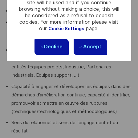
site will be used and if you continue
browsing without making a choice, this will
Maîtrise du pilotage sur l'axe projet
be considered as a refusal to deposit
cookies. For more information please visit
Compétences managériales hiérarchiques pour
our
page.
Cookie Settings
accompagner les équipes et développer les
compétences
Decline
Accept
Qualités relationnelles pour conduire le changement et
interagir de manière structurante avec les différentes
entités (Equipes projets, Industrie, Partenaires
Industriels, Equipes support, …)
Capacité à engager et développer les équipes dans des
démarches d’amélioration continue, capacité à identifier,
promouvoir et mettre en œuvre des ruptures
(techniques/technologiques et méthodologiques)
Sens du relationnel et sens de l'engagement et du
résultat