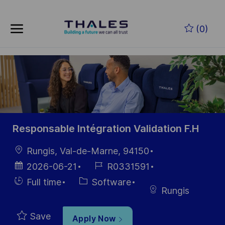
Skip to main content
Skip to main content
(0)
-
-
Responsable Intégration Validation F.H
Location
Rungis, Val-de-Marne, 94150
Posted
Job
2026-06-21
R0331591
Date
Id
Hiring
Category
Full time
Software
Rungis
Type
Save
Apply Now