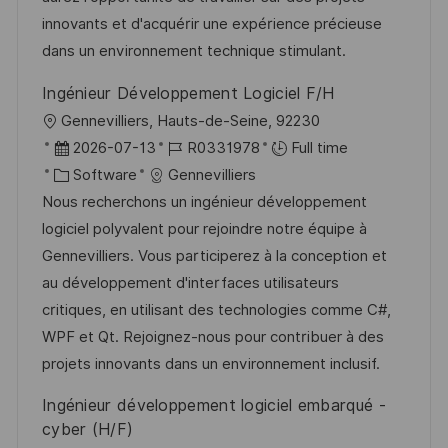
n
D
o
innovants et d'acquérir une expérience précieuse
a
r
dans un environnement technique stimulant.
t
y
Ingénieur Développement Logiciel F/H
e
L
Gennevilliers, Hauts-de-Seine, 92230
o
P
J
2026-07-13
R0331978
Full time
c
o
C
o
Software
Gennevilliers
a
s
a
b
Nous recherchons un ingénieur développement
t
t
t
I
logiciel polyvalent pour rejoindre notre équipe à
i
e
e
d
Gennevilliers. Vous participerez à la conception et
o
d
g
au développement d'interfaces utilisateurs
n
D
o
critiques, en utilisant des technologies comme C#,
a
r
WPF et Qt. Rejoignez-nous pour contribuer à des
t
y
projets innovants dans un environnement inclusif.
e
Ingénieur développement logiciel embarqué -
cyber (H/F)