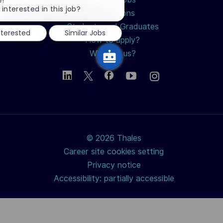
chatbot
 interested in this job?
Professions
notification
Students and Graduates
nterested
Similar Jobs
How to apply?
Why join us?
© 2026 Thales
Career site cookies setting
Privacy notice
Accessibility: partially accessible