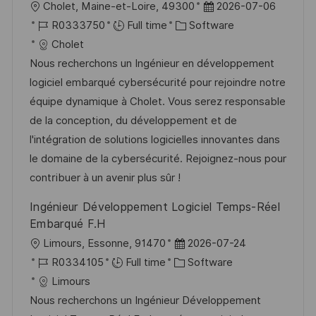
L
P
Cholet, Maine-et-Loire, 49300
2026-07-06
o
J
C
o
R0333750
Full time
Software
c
o
a
s
Cholet
a
b
t
t
Nous recherchons un Ingénieur en développement
t
I
e
e
logiciel embarqué cybersécurité pour rejoindre notre
i
d
g
d
équipe dynamique à Cholet. Vous serez responsable
o
o
D
de la conception, du développement et de
n
r
a
l'intégration de solutions logicielles innovantes dans
y
t
le domaine de la cybersécurité. Rejoignez-nous pour
e
contribuer à un avenir plus sûr !
Ingénieur Développement Logiciel Temps-Réel
Embarqué F.H
L
P
Limours, Essonne, 91470
2026-07-24
o
J
o
C
R0334105
Full time
Software
c
o
s
a
Limours
a
b
t
t
Nous recherchons un Ingénieur Développement