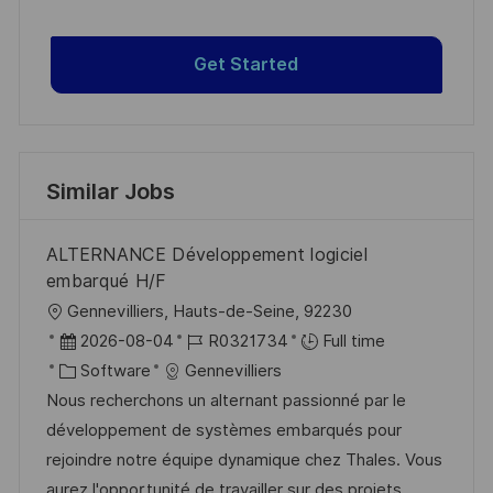
Get Started
Similar Jobs
ALTERNANCE Développement logiciel
embarqué H/F
L
Gennevilliers, Hauts-de-Seine, 92230
o
P
J
2026-08-04
R0321734
Full time
c
o
C
o
Software
Gennevilliers
a
s
a
b
Nous recherchons un alternant passionné par le
t
t
t
I
développement de systèmes embarqués pour
i
e
e
d
rejoindre notre équipe dynamique chez Thales. Vous
o
d
g
aurez l'opportunité de travailler sur des projets