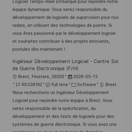
t
I
e
e
Logiciel Temps-Réel Embarqué pour rejoindre notre
i
d
d
g
équipe dynamique. Vous serez responsable du
o
D
o
développement de logiciels de supervision pour nos
n
a
r
radars, en utilisant des technologies de pointe. Si
t
y
vous êtes passionné par le développement logiciel
e
et souhaitez contribuer à des projets innovants,
postulez dès maintenant !
Ingénieur Développement Logiciel - Centre Sol
de Guerre Electronique (F/H)
L
P
Brest, Finistere, 29200
2026-05-13
o
J
o
C
R0328192
Full time
Software
Brest
c
o
s
a
Nous recherchons un Ingénieur Développement
a
b
t
t
Logiciel pour rejoindre notre équipe à Brest. Vous
t
I
e
e
serez responsable de la spécification, du
i
d
d
g
développement et des tests de logiciels pour des
o
D
o
systèmes de guerre électronique. Si vous avez une
n
a
r