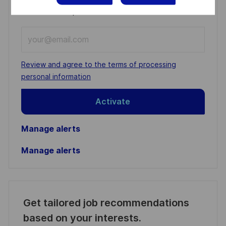
You'll receive updates once a week
Enter
Email
address
Required
Review and agree to the terms of processing
(Required)
personal information
Activate
Manage alerts
Manage alerts
Get tailored job recommendations
based on your interests.