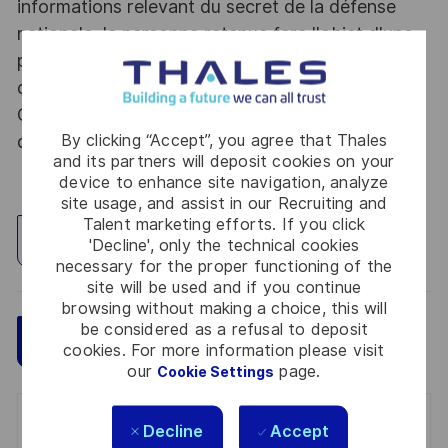
informations relevant du secret de la défense
nationale, la personne retenue fera l'objet d'une
procédure d’habilitation, conformément aux
dispositions des articles R.2311-1 et suivants du
Code de la défense et de l’IGI 1300 SGDSN/PSE
By clicking “Accept”, you agree that Thales
du 09 août 2021.
and its partners will deposit cookies on your
device to enhance site navigation, analyze
site usage, and assist in our Recruiting and
Talent marketing efforts. If you click
Explore Location
'Decline', only the technical cookies
necessary for the proper functioning of the
site will be used and if you continue
browsing without making a choice, this will
be considered as a refusal to deposit
Save
Apply Now
cookies. For more information please visit
our
page.
Cookie Settings
Get notified for similar jobs
Decline
Accept