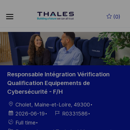
Skip to main content
Skip to main content
(0)
-
-
Responsable Intégration Vérification
Qualification Equipements de
Cybersécurité - F/H
Location
Cholet, Maine-et-Loire, 49300
Posted
Job
2026-06-19
R0331586
Date
Id
Hiring
Full time