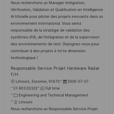
t
t
t
I
Nous recherchons un Manager Intégration,
i
e
e
d
Vérification, Validation et Qualification en Intelligence
o
d
g
Artificielle pour piloter des projets innovants dans un
n
D
o
environnement international. Vous serez
a
r
responsable de la stratégie de validation des
t
y
systèmes d'IA, de l'intégration et de la supervision
e
des environnements de test. Rejoignez-nous pour
contribuer à des projets à forte dimension
technologique !
Responsable Service Projet Hardware Radar
F/H
L
P
Limours, Essonne, 91470
2026-07-27
o
J
o
R0335322
Full time
c
o
C
s
Engineering and Technical Management
a
b
a
t
Limours
t
I
t
e
Nous recherchons un Responsable Service Projet