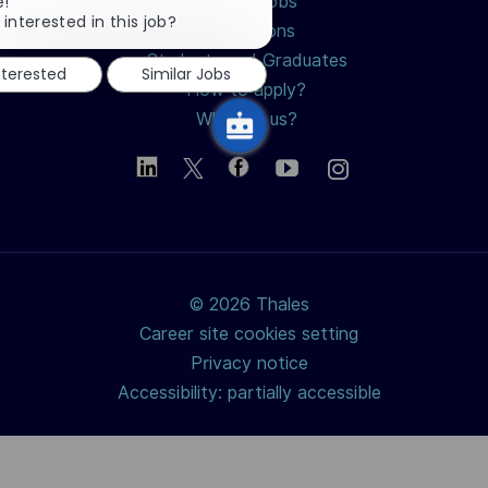
Close
Search jobs
e!
chatbot
 interested in this job?
Professions
notification
Students and Graduates
nterested
Similar Jobs
How to apply?
Why join us?
© 2026 Thales
Career site cookies setting
Privacy notice
Accessibility: partially accessible