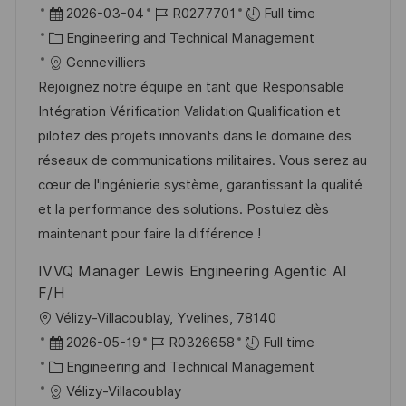
o
P
J
2026-03-04
R0277701
Full time
c
o
C
o
Engineering and Technical Management
a
s
a
b
Gennevilliers
t
t
t
I
Rejoignez notre équipe en tant que Responsable
i
e
e
d
Intégration Vérification Validation Qualification et
o
d
g
pilotez des projets innovants dans le domaine des
n
D
o
réseaux de communications militaires. Vous serez au
a
r
cœur de l'ingénierie système, garantissant la qualité
t
y
et la performance des solutions. Postulez dès
e
maintenant pour faire la différence !
IVVQ Manager Lewis Engineering Agentic AI
F/H
L
Vélizy-Villacoublay, Yvelines, 78140
o
P
J
2026-05-19
R0326658
Full time
c
o
C
o
Engineering and Technical Management
a
s
a
b
Vélizy-Villacoublay