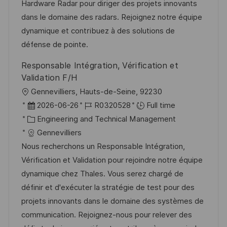
i
d
e
d
Hardware Radar pour diriger des projets innovants
o
g
D
dans le domaine des radars. Rejoignez notre équipe
n
o
a
dynamique et contribuez à des solutions de
r
t
défense de pointe.
y
e
Responsable Intégration, Vérification et
Validation F/H
L
Gennevilliers, Hauts-de-Seine, 92230
o
P
J
2026-06-26
R0320528
Full time
c
o
C
o
Engineering and Technical Management
a
s
a
b
Gennevilliers
t
t
t
I
Nous recherchons un Responsable Intégration,
i
e
e
d
Vérification et Validation pour rejoindre notre équipe
o
d
g
dynamique chez Thales. Vous serez chargé de
n
D
o
définir et d'exécuter la stratégie de test pour des
a
r
projets innovants dans le domaine des systèmes de
t
y
communication. Rejoignez-nous pour relever des