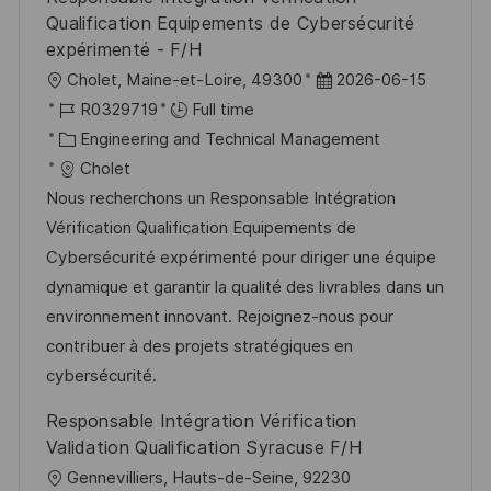
Qualification Equipements de Cybersécurité
expérimenté - F/H
L
P
Cholet, Maine-et-Loire, 49300
2026-06-15
o
J
o
R0329719
Full time
c
o
C
s
Engineering and Technical Management
a
b
a
t
Cholet
t
I
t
e
Nous recherchons un Responsable Intégration
i
d
e
d
Vérification Qualification Equipements de
o
g
D
Cybersécurité expérimenté pour diriger une équipe
n
o
a
dynamique et garantir la qualité des livrables dans un
r
t
environnement innovant. Rejoignez-nous pour
y
e
contribuer à des projets stratégiques en
cybersécurité.
Responsable Intégration Vérification
Validation Qualification Syracuse F/H
L
Gennevilliers, Hauts-de-Seine, 92230