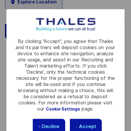
Explore Location
Save
Apply Now
By clicking “Accept”, you agree that Thales
and its partners will deposit cookies on your
device to enhance site navigation, analyze
Get notified for similar jobs
site usage, and assist in our Recruiting and
Talent marketing efforts. If you click
You'll receive updates once a week
'Decline', only the technical cookies
necessary for the proper functioning of the
Enter
site will be used and if you continue
Email
browsing without making a choice, this will
be considered as a refusal to deposit
address
Required
Review and agree to the terms of processing
cookies. For more information please visit
(Required)
personal information
our
page.
Cookie Settings
Activate
Decline
Accept