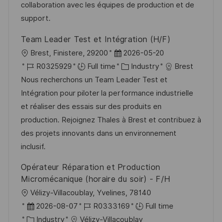
n
D
o
collaboration avec les équipes de production et de
a
r
support.
t
y
Team Leader Test et Intégration (H/F)
e
L
P
Brest, Finistere, 29200
2026-05-20
o
J
o
C
R0325929
Full time
Industry
Brest
c
o
s
a
Nous recherchons un Team Leader Test et
a
b
t
t
Intégration pour piloter la performance industrielle
t
I
e
e
et réaliser des essais sur des produits en
i
d
d
g
production. Rejoignez Thales à Brest et contribuez à
o
D
o
des projets innovants dans un environnement
n
a
r
inclusif.
t
y
Opérateur Réparation et Production
e
Micromécanique (horaire du soir) - F/H
L
Vélizy-Villacoublay, Yvelines, 78140
o
P
J
2026-08-07
R0333169
Full time
c
o
C
o
Industry
Vélizy-Villacoublay