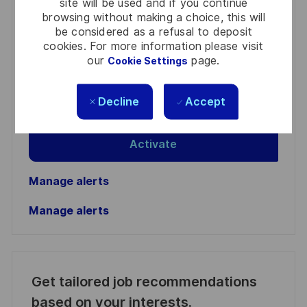
site will be used and if you continue
browsing without making a choice, this will
You'll receive updates once a week
be considered as a refusal to deposit
cookies. For more information please visit
Enter
our
page.
Cookie Settings
Email
address
Required
Review and agree to the terms of processing
Decline
Accept
(Required)
personal information
Activate
Manage alerts
Manage alerts
Get tailored job recommendations
based on your interests.