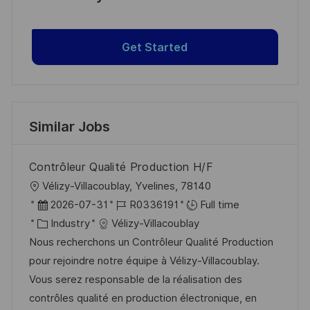
Get Started
Similar Jobs
Contrôleur Qualité Production H/F
L
Vélizy-Villacoublay, Yvelines, 78140
o
P
J
2026-07-31
R0336191
Full time
c
o
C
o
Industry
Vélizy-Villacoublay
a
s
a
b
Nous recherchons un Contrôleur Qualité Production
t
t
t
I
pour rejoindre notre équipe à Vélizy-Villacoublay.
i
e
e
d
Vous serez responsable de la réalisation des
o
d
g
contrôles qualité en production électronique, en