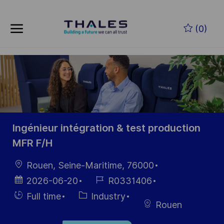
Skip to main content
Skip to main content
(0)
-
-
Ingénieur intégration & test production
MFR F/H
Location
Rouen, Seine-Maritime, 76000
Posted
Job
2026-06-20
R0331406
Date
Id
Hiring
Category
Full time
Industry
Rouen
Type