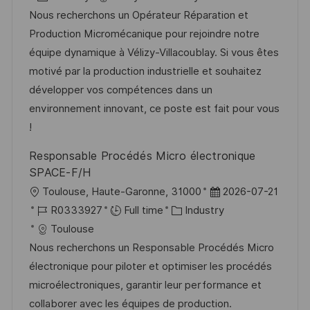
a
s
a
b
Nous recherchons un Opérateur Réparation et
t
t
t
I
Production Micromécanique pour rejoindre notre
i
e
e
d
équipe dynamique à Vélizy-Villacoublay. Si vous êtes
o
d
g
motivé par la production industrielle et souhaitez
n
D
o
développer vos compétences dans un
a
r
environnement innovant, ce poste est fait pour vous
t
y
!
e
Responsable Procédés Micro électronique
SPACE-F/H
L
P
Toulouse, Haute-Garonne, 31000
2026-07-21
o
J
C
o
R0333927
Full time
Industry
c
o
a
s
Toulouse
a
b
t
t
Nous recherchons un Responsable Procédés Micro
t
I
e
e
électronique pour piloter et optimiser les procédés
i
d
g
d
microélectroniques, garantir leur performance et
o
o
D
collaborer avec les équipes de production.