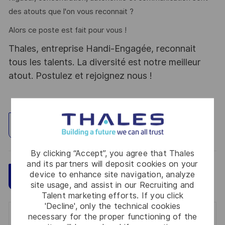
des atouts que l'on vous reconnait ?
Alors ce poste est fait pour vous !
Thales, entreprise Handi-Engagée, reconnait
tous les talents. La diversité est notre meilleur
atout. Postulez et rejoignez nous !
Explore Location
By clicking “Accept”, you agree that Thales
and its partners will deposit cookies on your
device to enhance site navigation, analyze
Save
Apply Now
site usage, and assist in our Recruiting and
Talent marketing efforts. If you click
'Decline', only the technical cookies
necessary for the proper functioning of the
Get notified for similar jobs