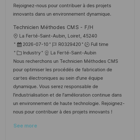
n
r
a
Rejoignez-nous pour contribuer à des projets
y
t
innovants dans un environnement dynamique.
e
Technicien Méthodes CMS - F/H
L
La Ferté-Saint-Aubin, Loiret, 45240
o
P
J
2026-07-10
R0329420
Full time
c
o
C
o
Industry
La Ferté-Saint-Aubin
a
s
a
b
Nous recherchons un Technicien Méthodes CMS
t
t
t
I
pour optimiser les procédés de fabrication de
i
e
e
d
cartes électroniques au sein d'une équipe
o
d
g
dynamique. Vous serez responsable de
n
D
o
l'industrialisation et de l'amélioration continue dans
a
r
un environnement de haute technologie. Rejoignez-
t
y
nous pour contribuer à des projets innovants !
e
See more