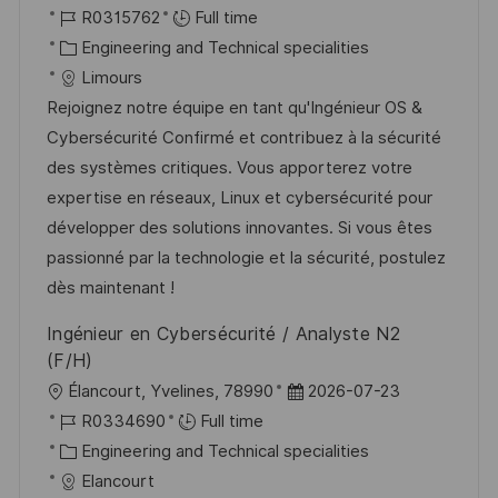
o
J
o
R0315762
Full time
c
o
C
s
Engineering and Technical specialities
a
b
a
t
Limours
t
I
t
e
Rejoignez notre équipe en tant qu'Ingénieur OS &
i
d
e
d
Cybersécurité Confirmé et contribuez à la sécurité
o
g
D
des systèmes critiques. Vous apporterez votre
n
o
a
expertise en réseaux, Linux et cybersécurité pour
r
t
développer des solutions innovantes. Si vous êtes
y
e
passionné par la technologie et la sécurité, postulez
dès maintenant !
Ingénieur en Cybersécurité / Analyste N2
(F/H)
L
P
Élancourt, Yvelines, 78990
2026-07-23
o
J
o
R0334690
Full time
c
o
C
s
Engineering and Technical specialities
a
b
a
t
Elancourt