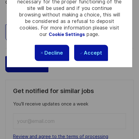
du 09 août 2021.
necessary for the proper functioning of the
site will be used and if you continue
browsing without making a choice, this will
be considered as a refusal to deposit
cookies. For more information please visit
Explore Location
our
page.
Cookie Settings
Decline
Accept
Save
Apply Now
Get notified for similar jobs
You'll receive updates once a week
Enter
Email
address
Required
Review and agree to the terms of processing