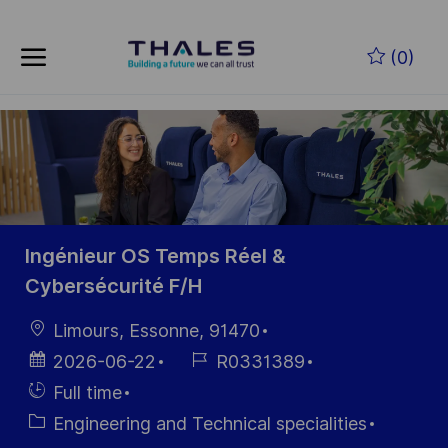
Skip to main content
Skip to main content
(0)
-
-
Ingénieur OS Temps Réel &
Cybersécurité F/H
Location
Limours, Essonne, 91470
Posted
Job
2026-06-22
R0331389
Date
Id
Hiring
Full time
Type
Category
Engineering and Technical specialities