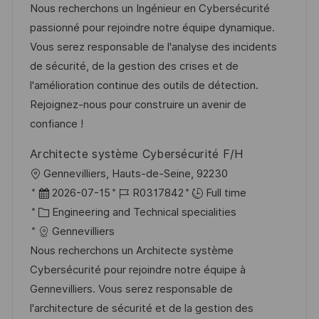
t
I
t
e
Nous recherchons un Ingénieur en Cybersécurité
i
d
e
d
passionné pour rejoindre notre équipe dynamique.
o
g
D
Vous serez responsable de l'analyse des incidents
n
o
a
de sécurité, de la gestion des crises et de
r
t
l'amélioration continue des outils de détection.
y
e
Rejoignez-nous pour construire un avenir de
confiance !
Architecte système Cybersécurité F/H
L
Gennevilliers, Hauts-de-Seine, 92230
o
P
J
2026-07-15
R0317842
Full time
c
o
C
o
Engineering and Technical specialities
a
s
a
b
Gennevilliers
t
t
t
I
Nous recherchons un Architecte système
i
e
e
d
Cybersécurité pour rejoindre notre équipe à
o
d
g
Gennevilliers. Vous serez responsable de
n
D
o
l'architecture de sécurité et de la gestion des