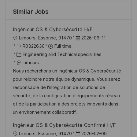
Similar Jobs
Ingénieur OS & Cybersécurité H/F
L
P
Limours, Essonne, 91470
2026-06-11
o
J
o
R0322630
Full time
c
o
C
s
Engineering and Technical specialities
a
b
a
t
Limours
t
I
t
e
Nous recherchons un Ingénieur OS & Cybersécurité
i
d
e
d
pour rejoindre notre équipe dynamique. Vous serez
o
g
D
responsable de l'intégration de solutions de
n
o
a
sécurité, de la configuration d'équipements réseau
r
t
et de la participation à des projets innovants dans
y
e
un environnement collaboratif.
Ingénieur OS & Cybersécurité Confirmé H/F
L
P
Limours, Essonne, 91470
2026-02-09