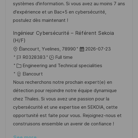
a
r
systèmes d'information. Si vous avez au moins 7 ans
t
y
d'expérience et un Bac+5 en cybersécurité,
e
postulez dès maintenant !
Ingénieur Cybersécurité – Référent Sekoia
(H/F)
L
P
Élancourt, Yvelines, 78990
2026-07-23
o
J
o
R0328383
Full time
c
o
C
s
Engineering and Technical specialities
a
b
a
t
Elancourt
t
I
t
e
Nous recherchons notre prochain expert(e) en
i
d
e
d
détection pour rejoindre notre équipe dynamique
o
g
D
chez Thales. Si vous avez une passion pour la
n
o
a
cybersécurité et une expertise en SEKOIA, cette
r
t
opportunité est faite pour vous. Rejoignez-nous et
y
e
construisons ensemble un avenir de confiance !
See more