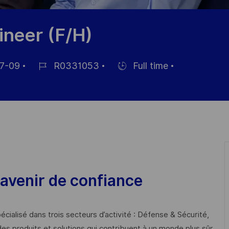
neer (F/H)
7-09
R0331053
Full time
Job
Hiring
Id
Type
avenir de confiance
cialisé dans trois secteurs d’activité : Défense & Sécurité,
des produits et solutions qui contribuent à un monde plus sûr,