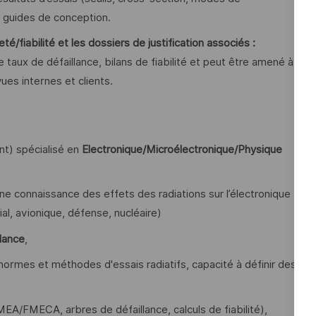
t guides de conception.
é/fiabilité et les dossiers de justification associés :
ux de défaillance, bilans de fiabilité et peut être amené à
vues internes et clients.
nt) spécialisé en
Electronique/Microélectronique/Physique
ne connaissance des effets des radiations sur l’électronique
al, avionique, défense, nucléaire)
llance
,
normes et méthodes d'essais radiatifs, capacité à définir des
EA/FMECA, arbres de défaillance, calculs de fiabilité),