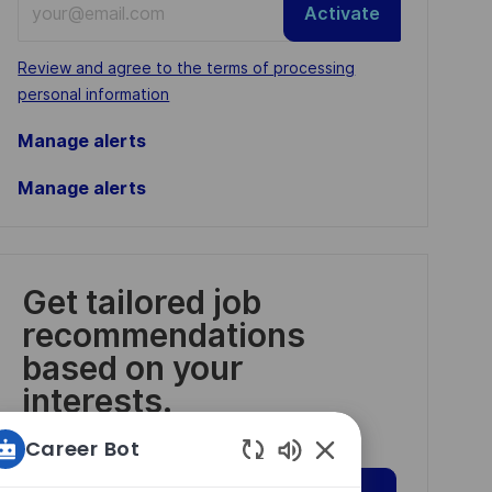
Activate
Email
address
Required
Review and agree to the terms of processing
(Required)
personal information
Manage alerts
Manage alerts
Get tailored job
recommendations
based on your
interests.
Career Bot
Enabled