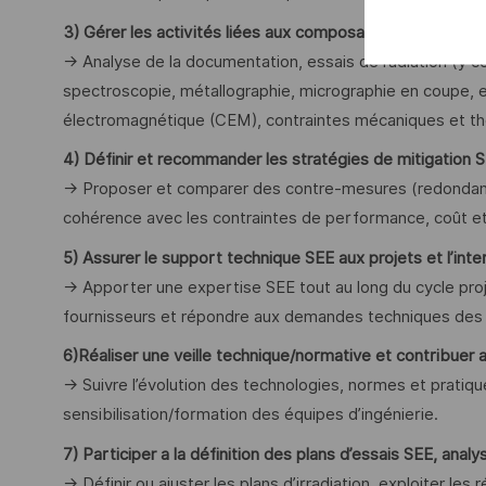
3) Gérer les activités liées aux composants de sécurité 
→ Analyse de la documentation, essais de radiation (y c
spectroscopie, métallographie, micrographie en coupe, et
électromagnétique (CEM), contraintes mécaniques et th
4) Définir et recommander les stratégies de mitigation 
→ Proposer et comparer des contre-mesures (redondance,
cohérence avec les contraintes de performance, coût et
5) Assurer le support technique SEE aux projets et l’inte
→ Apporter une expertise SEE tout au long du cycle proj
fournisseurs et répondre aux demandes techniques des c
6)Réaliser une veille technique/normative et contribuer au
→ Suivre l’évolution des technologies, normes et pratique
sensibilisation/formation des équipes d’ingénierie.
7) Participer a la définition des plans d’essais SEE, analys
→ Définir ou ajuster les plans d’irradiation, exploiter les