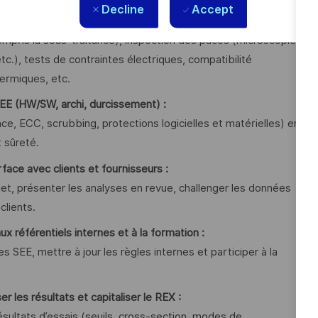
Decline
Accept
:
ompris la sous-traitance), inspection des puces (microscopie,
c.), tests de contraintes électriques, compatibilité
ermiques, etc.
SEE (HW/SW, archi, durcissement) :
 ECC, scrubbing, protections logicielles et matérielles) en
 sûreté.
rface avec clients et fournisseurs :
et, présenter les analyses en revue, challenger les données
lients.
x référentiels internes et à la formation :
s SEE, mettre à jour les règles internes et participer à la
er les résultats et capitaliser le REX :
 résultats d’essais (seuils, cross-section, modes de