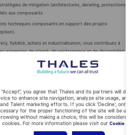
tratégies de mitigation (architectures, derating, protections,
e liés aux composants
cations techniques composants en support des projets
eption).
y, fiabilité, achats et industrialisation, vous contribuez à
les exigences de sûreté, de performance et de disponibilité
S/FLX.
ffects
(SEU, SET, SEFI, SEL) au niveau des composants
g “Accept”, you agree that Thales and its partners will depo
adiations et leurs impacts, a
limenter les analyses système
vice to enhance site navigation, analyze site usage, and as
and Talent marketing efforts. If you click 'Decline', only t
cessary for the proper functioning of the site will be used
ants :
rowsing without making a choice, this will be considered a
 cookies. For more information please visit our
Cookie Set
dus, sélectionner les composants adaptés (COTS, rad-tol,
onnement de mission.