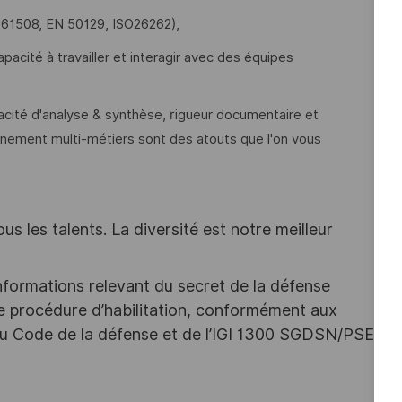
 61508, EN 50129, ISO26262),
pacité à travailler et interagir avec des équipes
pacité d'analyse & synthèse, rigueur documentaire et
onnement multi-métiers sont des atouts que l'on vous
s les talents. La diversité est notre meilleur
nformations relevant du secret de la défense
une procédure d’habilitation, conformément aux
s du Code de la défense et de l’IGI 1300 SGDSN/PSE