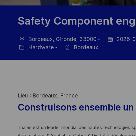
Safety Component engi
Bordeaux, Gironde, 33000
2026-0
Location
Posted
Hardware
Bordeaux
Category
Date
Lieu : Bordeaux, France
Construisons ensemble un 
Thales est un leader mondial des hautes technologies spé
Aéronautique & Spatial, et Cyber & Digital. Il développe 