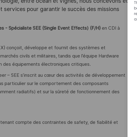
hnologie, entre océan et vignes, nous concevons et
T
b
services pour garantir le succès des missions
r
a
 - Spécialiste SEE (Single Event Effects) (F/H)
en CDI à
FLX) conçoit, développe et fournit des systèmes et
archés civils et militaires, tandis que l’équipe Hardware
ion des équipements électroniques critiques.
er – SEE s’inscrit au cœur des activités de développement
ocus particulier sur le comportement des composants
mment radiatifs) et sur la sûreté de fonctionnement des
tenant compte des contraintes de safety, de fiabilité et