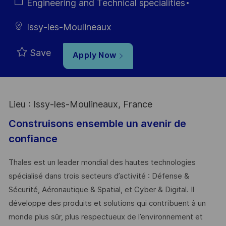
Type
Category
Engineering and Technical specialities
Issy-les-Moulineaux
Save
Apply Now
Lieu : Issy-les-Moulineaux, France
Construisons ensemble un avenir de
confiance
Thales est un leader mondial des hautes technologies
spécialisé dans trois secteurs d’activité : Défense &
Sécurité, Aéronautique & Spatial, et Cyber & Digital. Il
développe des produits et solutions qui contribuent à un
monde plus sûr, plus respectueux de l’environnement et