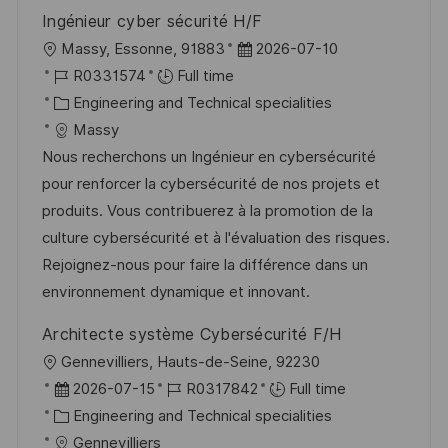
a
r
Ingénieur cyber sécurité H/F
t
y
L
P
Massy, Essonne, 91883
2026-07-10
e
o
J
o
R0331574
Full time
c
o
C
s
Engineering and Technical specialities
a
b
a
t
Massy
t
I
t
e
Nous recherchons un Ingénieur en cybersécurité
i
d
e
d
pour renforcer la cybersécurité de nos projets et
o
g
D
produits. Vous contribuerez à la promotion de la
n
o
a
culture cybersécurité et à l'évaluation des risques.
r
t
Rejoignez-nous pour faire la différence dans un
y
e
environnement dynamique et innovant.
Architecte système Cybersécurité F/H
L
Gennevilliers, Hauts-de-Seine, 92230
o
P
J
2026-07-15
R0317842
Full time
c
o
C
o
Engineering and Technical specialities
a
s
a
b
Gennevilliers