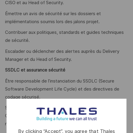
CISO et au Head of Security.
Émettre un avis de sécurité sur les dossiers et
implémentations soumis lors des jalons projet.
Contribuer aux politiques, standards et guides techniques
de sécurité.
Escalader ou déclencher des alertes auprès du Delivery
Manager et du Head of Security.
SSDLC et assurance sécurité
Être responsable de l’instanciation du SSDLC (Secure
Software Development Life Cycle) et des directives de
codage sécurisé.
Suivre les résultats des contrôles de sécurité des pipelines
CI/CD (SAST, DAST, SCA, anti-malware) et piloter les
remédiations
By clicking “Accept”, you agree that Thales