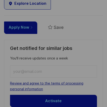
Explore Location
Save
Apply Now
Get notified for similar jobs
You'll receive updates once a week
Enter
Email
address
Required
Review and agree to the terms of processing
(Required)
personal information
Activate