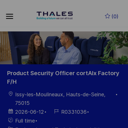
Skip to main content
Skip to main content
(0)
-
-
Product Security Officer cortAIx Factory
F/H
Location
Issy-les-Moulineaux, Hauts-de-Seine,
75015
Posted
Job
2026-06-12
R0331036
Date
Id
Hiring
Full time