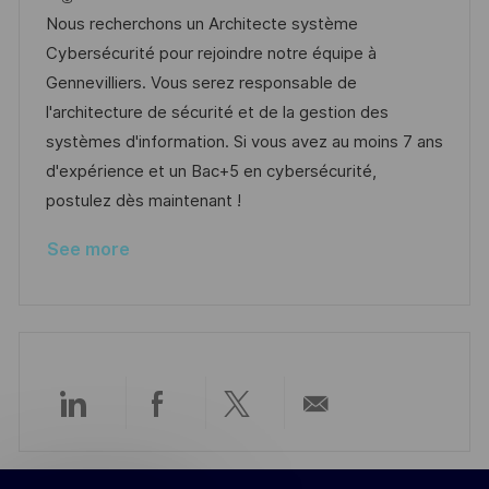
t
t
t
I
Nous recherchons un Architecte système
i
e
e
d
Cybersécurité pour rejoindre notre équipe à
o
d
g
Gennevilliers. Vous serez responsable de
n
D
o
l'architecture de sécurité et de la gestion des
a
r
systèmes d'information. Si vous avez au moins 7 ans
t
y
d'expérience et un Bac+5 en cybersécurité,
e
postulez dès maintenant !
See more
Share
Share
Share
Share
via
via
via
via