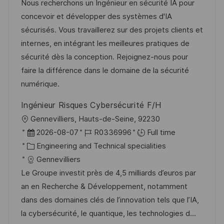
t
t
e
d
Nous recherchons un Ingénieur en sécurité IA pour
i
e
d
concevoir et développer des systèmes d'IA
o
g
D
sécurisés. Vous travaillerez sur des projets clients et
n
o
a
internes, en intégrant les meilleures pratiques de
r
t
sécurité dès la conception. Rejoignez-nous pour
y
e
faire la différence dans le domaine de la sécurité
numérique.
Ingénieur Risques Cybersécurité F/H
L
Gennevilliers, Hauts-de-Seine, 92230
o
P
J
2026-08-07
R0336996
Full time
c
o
C
o
Engineering and Technical specialities
a
s
a
b
Gennevilliers
t
t
t
I
Le Groupe investit près de 4,5 milliards d’euros par
i
e
e
d
an en Recherche & Développement, notamment
o
d
g
dans des domaines clés de l’innovation tels que l’IA,
n
D
o
la cybersécurité, le quantique, les technologies d...