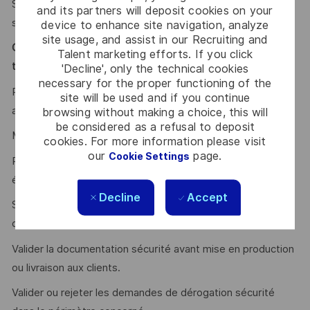
Solliciter la Red Team pour la réalisation de tests de
and its partners will deposit cookies on your
sécurité lorsque nécessaire.
device to enhance site navigation, analyze
site usage, and assist in our Recruiting and
Gestion des risques, des vulnérabilités et validation
Talent marketing efforts. If you click
technique
'Decline', only the technical cookies
necessary for the proper functioning of the
Piloter les analyses de risques (eBIOS RM, Obérisk) et les
site will be used and if you continue
analyses de menaces.
browsing without making a choice, this will
be considered as a refusal to deposit
Maintenir et remonter les risques cybersécurité.
cookies. For more information please visit
our
page.
Cookie Settings
Piloter les plans de réduction des risques exécutés par les
équipes de delivery.
Decline
Accept
Surveiller les vulnérabilités identifiées et piloter les actions
de remédiation avec les Security Guardians.
Valider la documentation sécurité avant mise en production
ou livraison aux clients.
Valider ou rejeter les demandes de dérogation sécurité