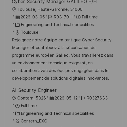
Cyber Security Manager GALILEO F/H
L
Toulouse, Haute-Garonne, 31000
o
P
J
2026-03-05
R0317011
Full time
c
o
C
o
Engineering and Technical specialities
a
s
a
b
Toulouse
t
t
t
I
Rejoignez notre équipe en tant que Cyber Security
i
e
e
d
Manager et contribuez à la sécurisation du
o
d
g
programme européen Galileo. Vous travaillerez dans
n
D
o
un environnement technique exigeant, en
a
r
collaboration avec des équipes engagées dans le
t
y
développement de solutions digitales innovantes.
e
AI Security Engineer
L
P
J
Contern, 5326
2026-05-12
R0327633
o
o
o
Full time
c
C
s
b
Engineering and Technical specialities
a
a
t
I
Contern_EXC