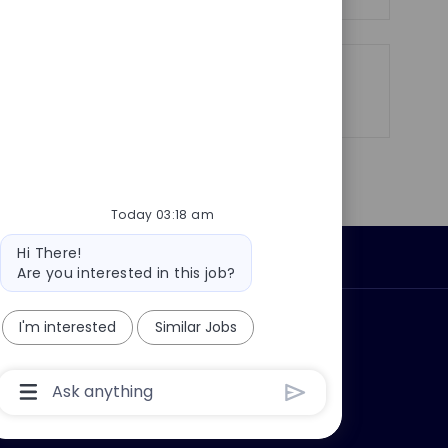
e
Share
Share
Share
Share
via
via
via
via
LinkedIn
Facebook
twitter
email
Today 03:18 am
Bot
Hi There!
Personal Information
message
Are you interested in this job?
I'm interested
Similar Jobs
ly?
Why join us?
Chatbot
User
Input
Box
With