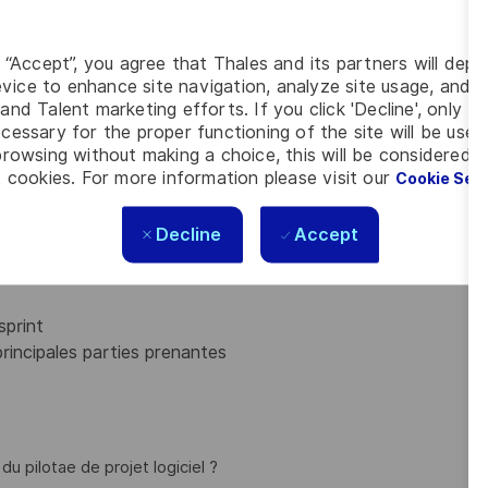
s) et comprendre leurs besoins
et rester proche des besoins des clients
objectifs de l'équipe
g “Accept”, you agree that Thales and its partners will depo
es et externes avec les membres de l'équipe pour un
vice to enhance site navigation, analyze site usage, and as
and Talent marketing efforts. If you click 'Decline', only t
cessary for the proper functioning of the site will be used
rowsing without making a choice, this will be considered a
les Critères d'Acceptation
 cookies. For more information please visit our
Cookie Set
t la définition de Done et les critères d'acceptation
ntenir un backlog à jour pour l'équipe
Decline
Accept
les données nécessaires par le biais d'études,
sures à bord pour analyser et identifier objectivement
sprint
principales parties prenantes
u pilotae de projet logiciel ?