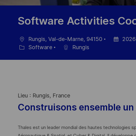
Software Activities Co
Rungis, Val-de-Marne, 94150
2026
Location
Posted
Software
Rungis
Category
Date
Lieu : Rungis, France
Construisons ensemble un 
Thales est un leader mondial des hautes technologies spé
Aéronautique & Spatial, et Cyber & Digital. Il développe 