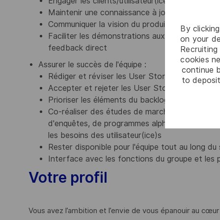
Engager les clients/utilisateur(ice)s finaux(ale
Maintenir une connaissance à jour du domaine 
Communiquer la vision du produit et définir les 
By clickin
Faciliter les démonstrations aux clients intern
on your de
feedback direct
Recruiting 
cookies ne
Assurer le succès de l'équipe :
continue b
Rédiger et réviser les User Stories, y compris 
to deposit
Accepter et rejeter les User Stories en utilisan
Prioriser les éléments du backlog produit et mai
Co-réaliser des études de marché et collecter 
d'enquêtes, de programmes alpha/beta et de me
les besoins des utilisateur(ice)s
Rester disponible pour l'équipe tout au long du 
Interface avec les fonctions du groupe et les 
Votre profil
Vous avez l’ambition et l’envie de vous épanouir au cœur d