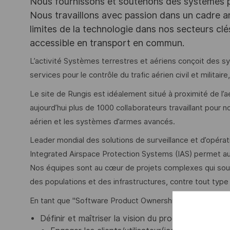
Nous fournissons et soutenons des systèmes pou
Nous travaillons avec passion dans un cadre ar
limites de la technologie dans nos secteurs clé
accessible en transport en commun.
L’activité Systèmes terrestres et aériens conçoi
services pour le contrôle du trafic aérien civil et militai
Le site de Rungis est idéalement situé à proximité de l’a
aujourd’hui plus de 1000 collaborateurs travaillant pour no
aérien et les systèmes d’armes avancés.
Leader mondial des solutions de surveillance et d’opérat
Integrated Airspace Protection Systems (IAS) permet aux
Nos équipes sont au cœur de projets complexes qui sout
des populations et des infrastructures, contre tout typ
En tant que "Software Product Ownership Role" , vous au
Définir et maîtriser la vision du produit :