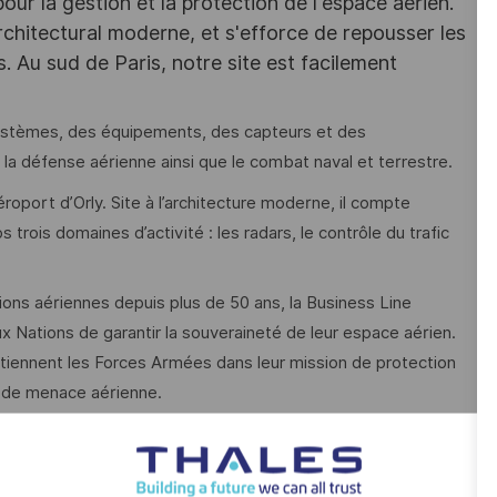
r la gestion et la protection de l'espace aérien.
chitectural moderne, et s'efforce de repousser les
s. Au sud de Paris, notre site est facilement
t des systèmes, des équipements, des capteurs et des
re, la défense aérienne ainsi que le combat naval et terrestre.
éroport d’Orly. Site à l’architecture moderne, il compte
s trois domaines d’activité : les radars, le contrôle du trafic
ions aériennes depuis plus de 50 ans, la Business Line
 Nations de garantir la souveraineté de leur espace aérien.
iennent les Forces Armées dans leur mission de protection
e de menace aérienne.
rez pour missions :