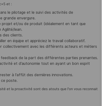
c+5 et :
ns le pilotage et le suivi des activités de
de grande envergure.
 projet et/ou de produit (idéalement en tant que
Agilité/lean.
 des clients.
er en équipe et appréciez le travail collaboratif.
r collectivement avec les différents acteurs et métiers
 feedback de la part des différentes parties prenantes.
activité et d’autonomie tout en ayant un bon esprit
ester à l'affût des dernières innovations.
 ce poste.
sité et la proactivité sont des atouts que l'on vous reconnait