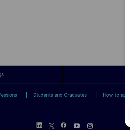
gs
fessions
Students and Graduates
How to app