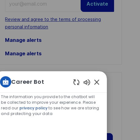
Activate
Email
address
Required
Review and agree to the terms of processing
(Required)
personal information
Manage alerts
Manage alerts
Career Bot
Get tailored job
Enabled
recommendations
Chatbot
The information you provide to the chatbot will
based on your
Sounds
be collected to improve your experience. Please
read our
privacy policy
to see how we are storing
interests.
and protecting your data