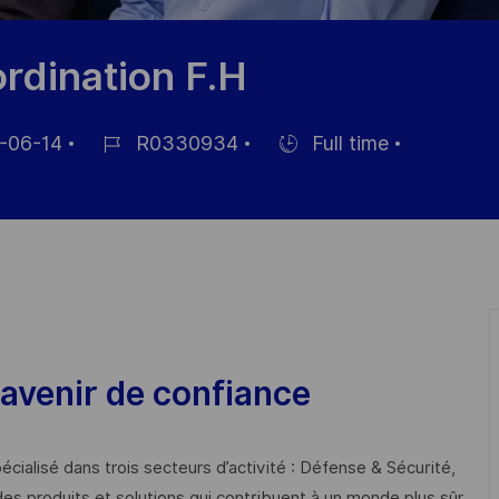
ordination F.H
-06-14
R0330934
Full time
Job
Hiring
Id
Type
avenir de confiance
cialisé dans trois secteurs d’activité : Défense & Sécurité,
des produits et solutions qui contribuent à un monde plus sûr,