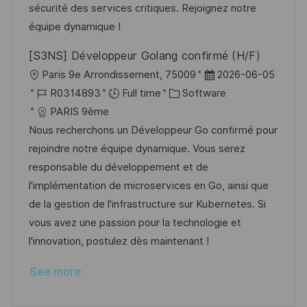
y
t
sécurité des services critiques. Rejoignez notre
e
équipe dynamique !
[S3NS] Développeur Golang confirmé (H/F)
L
P
Paris 9e Arrondissement, 75009
2026-06-05
o
J
C
o
R0314893
Full time
Software
c
o
a
s
PARIS 9ème
a
b
t
t
Nous recherchons un Développeur Go confirmé pour
t
I
e
e
rejoindre notre équipe dynamique. Vous serez
i
d
g
d
responsable du développement et de
o
o
D
l'implémentation de microservices en Go, ainsi que
n
r
a
de la gestion de l'infrastructure sur Kubernetes. Si
y
t
vous avez une passion pour la technologie et
e
l'innovation, postulez dès maintenant !
See more