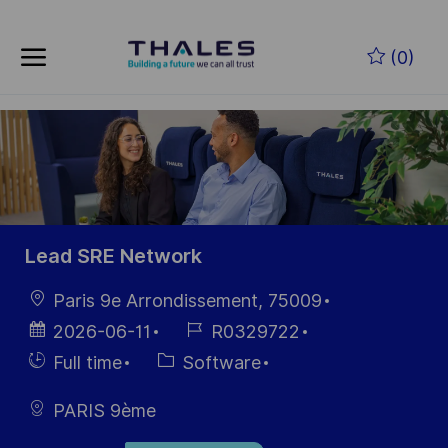
Skip to main content
(0)
-
Lead SRE Network
Location
Paris 9e Arrondissement, 75009
Posted
Job
2026-06-11
R0329722
Date
Id
Hiring
Category
Full time
Software
Type
PARIS 9ème