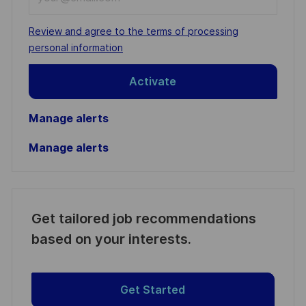
Email
address
Required
Review and agree to the terms of processing
(Required)
personal information
Activate
Manage alerts
Manage alerts
Get tailored job recommendations
based on your interests.
Get Started