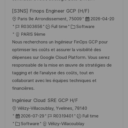
[S3NS] Finops Engineer GCP (H/F)
L
P
Paris 9e Arrondissement, 75009
2026-04-20
o
J
C
o
R0303656
Full time
Software
c
o
a
s
PARIS 9ème
a
b
t
t
Nous recherchons un Ingénieur FinOps GCP pour
t
I
e
e
optimiser les coûts et assurer la visibilité des
i
d
g
d
dépenses sur Google Cloud Platform. Vous serez
o
o
D
responsable de la mise en œuvre de stratégies de
n
r
a
tagging et de l'analyse des coûts, tout en
y
t
collaborant avec les équipes techniques et
e
financières.
Ingénieur Cloud SRE GCP H/F
L
Vélizy-Villacoublay, Yvelines, 78140
o
P
J
2026-07-29
R0319401
Full time
c
o
C
o
Software
Vélizy-Villacoublay