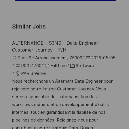
Similar Jobs
ALTERNANCE - S3NS - Data Engineer
Customer Journey - F/H
L
P
Paris 9e Arrondissement, 75009
2026-05-05
o
J
C
o
R0321760
Full time
Software
c
o
a
s
PARIS 9ème
a
b
t
t
Nous recherchons un Alternant Data Engineer pour
t
I
e
e
rejoindre notre équipe Customer Journey. Vous
i
d
g
d
serez responsable de l'automatisation des
o
o
D
workflows métiers et du développement d'outils
n
r
a
internes, tout en garantissant la fiabilité de nos
y
t
pipelines de données. Rejoignez-nous pour
e
contribuer à notre stratégie Data-Driven !