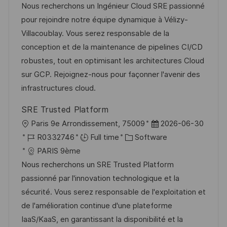
a
s
a
b
Nous recherchons un Ingénieur Cloud SRE passionné
t
t
t
I
pour rejoindre notre équipe dynamique à Vélizy-
i
e
e
d
Villacoublay. Vous serez responsable de la
o
d
g
conception et de la maintenance de pipelines CI/CD
n
D
o
robustes, tout en optimisant les architectures Cloud
a
r
sur GCP. Rejoignez-nous pour façonner l'avenir des
t
y
infrastructures cloud.
e
SRE Trusted Platform
L
P
Paris 9e Arrondissement, 75009
2026-06-30
o
J
C
o
R0332746
Full time
Software
c
o
a
s
PARIS 9ème
a
b
t
t
Nous recherchons un SRE Trusted Platform
t
I
e
e
passionné par l'innovation technologique et la
i
d
g
d
sécurité. Vous serez responsable de l'exploitation et
o
o
D
de l'amélioration continue d'une plateforme
n
r
a
IaaS/KaaS, en garantissant la disponibilité et la