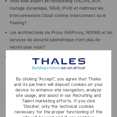
Vous êtes expert en networking (VXLAN, BGP,
routage dynamique, SRv6, IPv6) et maîtrisez les
interconnexions Cloud comme Interconnect ou le
Peering
?
Les architectures de Proxy (HAProxy, NGINX) et les
services de sécurité périmétrique n'ont plus de
secret pour vous
?
Vous maîtrisez les outils de monitoring (Prometheus,
Grafana) ainsi que les concepts de
Golden Signals
(Latence, Trafic, Erreurs, Saturation)
, et vous
By clicking “Accept”, you agree that Thales
savez piloter une infrastructure par la donnée et les
and its partners will deposit cookies on your
indicateurs de fiabilité (SRE & SLOs)
?
device to enhance site navigation, analyze
site usage, and assist in our Recruiting and
Vous êtes rompu aux déploiements automatisés via
Talent marketing efforts. If you click
Terraform, Ansible, Python, les pipelines CI/CD et
'Decline', only the technical cookies
l'écosystème NIX
?
necessary for the proper functioning of the