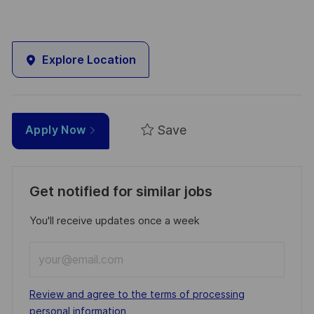
Explore Location
Save
Apply Now
Get notified for similar jobs
You'll receive updates once a week
Enter
Email
address
Required
Review and agree to the terms of processing
(Required)
personal information