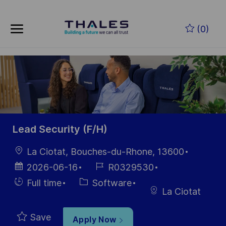
Skip to main content
Skip to main content
(0)
-
-
Lead Security (F/H)
Location
La Ciotat, Bouches-du-Rhone, 13600
Posted
Job
2026-06-16
R0329530
Date
Id
Hiring
Category
Full time
Software
La Ciotat
Type
Save
Apply Now