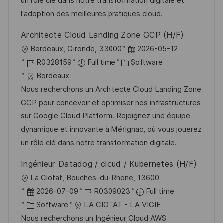
n
r
a
un rôle clé dans notre transformation digitale et
y
t
l'adoption des meilleures pratiques cloud.
e
Architecte Cloud Landing Zone GCP (H/F)
L
P
Bordeaux, Gironde, 33000
2026-05-12
o
J
C
o
R0328159
Full time
Software
c
o
a
s
Bordeaux
a
b
t
t
Nous recherchons un Architecte Cloud Landing Zone
t
I
e
e
GCP pour concevoir et optimiser nos infrastructures
i
d
g
d
sur Google Cloud Platform. Rejoignez une équipe
o
o
D
dynamique et innovante à Mérignac, où vous jouerez
n
r
a
un rôle clé dans notre transformation digitale.
y
t
Ingénieur Datadog / cloud / Kubernetes (H/F)
e
L
La Ciotat, Bouches-du-Rhone, 13600
o
P
J
2026-07-09
R0309023
Full time
c
o
C
o
Software
LA CIOTAT - LA VIGIE
a
s
a
b
Nous recherchons un Ingénieur Cloud AWS