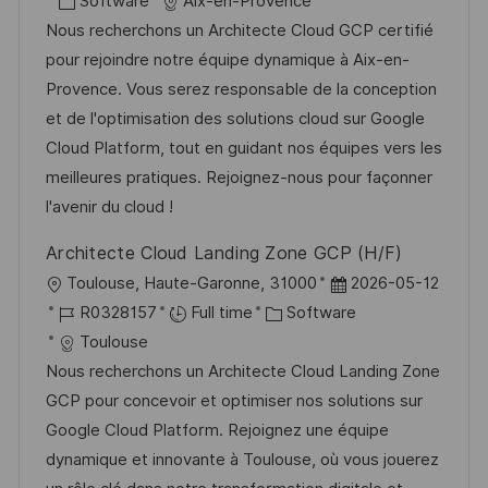
c
o
C
o
Software
Aix-en-Provence
a
s
a
b
Nous recherchons un Architecte Cloud GCP certifié
t
t
t
I
pour rejoindre notre équipe dynamique à Aix-en-
i
e
e
d
Provence. Vous serez responsable de la conception
o
d
g
et de l'optimisation des solutions cloud sur Google
n
D
o
Cloud Platform, tout en guidant nos équipes vers les
a
r
meilleures pratiques. Rejoignez-nous pour façonner
t
y
l'avenir du cloud !
e
Architecte Cloud Landing Zone GCP (H/F)
L
P
Toulouse, Haute-Garonne, 31000
2026-05-12
o
J
C
o
R0328157
Full time
Software
c
o
a
s
Toulouse
a
b
t
t
Nous recherchons un Architecte Cloud Landing Zone
t
I
e
e
GCP pour concevoir et optimiser nos solutions sur
i
d
g
d
Google Cloud Platform. Rejoignez une équipe
o
o
D
dynamique et innovante à Toulouse, où vous jouerez