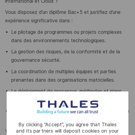
international et Cloud ?
Vous disposez d’un diplôme Bac+5 et justifiez d’une
expérience significative dans :
Le pilotage de programmes ou projets complexes
dans des environnements technologiques.
La gestion des risques, de la conformité et de la
gouvernance sécurité.
La coordination de multiples équipes et parties
prenantes dans des organisations matricielles.
Le déploiement de processus, méthodes et plans
d’amélioration à grande échelle.
Une forte capacité d’analyse, de structuration et de
prise de décision.
By clicking “Accept”, you agree that Thales
and its partners will deposit cookies on your
Vous possédez également :