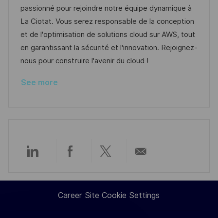
t
t
t
I
passionné pour rejoindre notre équipe dynamique à
i
e
e
d
La Ciotat. Vous serez responsable de la conception
o
d
g
et de l'optimisation de solutions cloud sur AWS, tout
n
D
o
en garantissant la sécurité et l'innovation. Rejoignez-
a
r
nous pour construire l'avenir du cloud !
t
y
See more
e
Share
Share
Share
Share
via
via
via
via
Career Site Cookie Settings
LinkedIn
Facebook
twitter
email