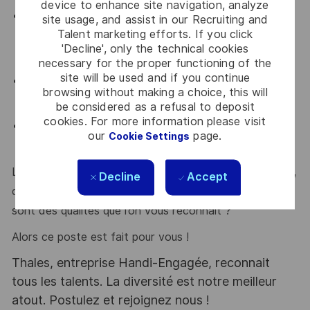
device to enhance site navigation, analyze
Une bonne compréhension des environnements
site usage, and assist in our Recruiting and
Talent marketing efforts. If you click
Cloud (AWS, GCP) et des architectures applicatives
'Decline', only the technical cookies
modernes.
necessary for the proper functioning of the
site will be used and if you continue
Une connaissance des standards de sécurité et de
browsing without making a choice, this will
conformité tels que PCI DSS, SOC2 ou ISO 27001.
be considered as a refusal to deposit
cookies. For more information please visit
Une expérience des pratiques de sécurité logicielle
our
page.
Cookie Settings
et de gestion des vulnérabilités.
Leadership, capacité d’influence, sens de l’organisation,
Decline
Accept
communication, esprit d’équipe et orientation résultats
sont des qualités que l’on vous reconnaît ?
Alors ce poste est fait pour vous !
Thales, entreprise Handi-Engagée, reconnait
tous les talents. La diversité est notre meilleur
atout. Postulez et rejoignez nous !