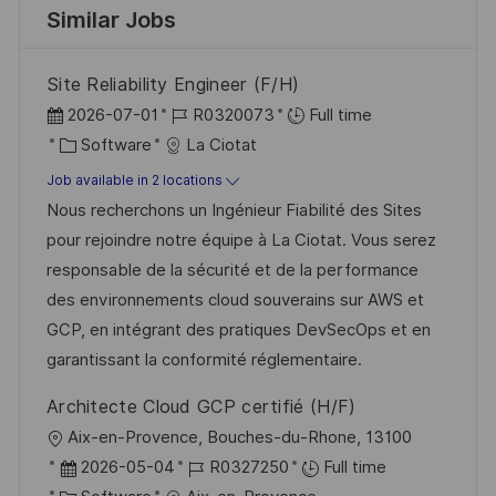
Similar Jobs
Site Reliability Engineer (F/H)
P
J
2026-07-01
R0320073
Full time
o
C
o
Software
La Ciotat
s
a
b
Job available in 2 locations
t
t
I
Nous recherchons un Ingénieur Fiabilité des Sites
e
e
d
pour rejoindre notre équipe à La Ciotat. Vous serez
d
g
responsable de la sécurité et de la performance
D
o
des environnements cloud souverains sur AWS et
a
r
GCP, en intégrant des pratiques DevSecOps et en
t
y
garantissant la conformité réglementaire.
e
Architecte Cloud GCP certifié (H/F)
L
Aix-en-Provence, Bouches-du-Rhone, 13100
o
P
J
2026-05-04
R0327250
Full time