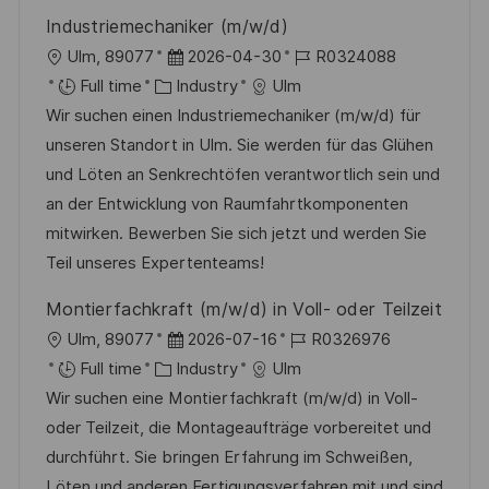
n
r
a
Industriemechaniker (m/w/d)
y
t
L
P
J
Ulm, 89077
2026-04-30
R0324088
e
o
C
o
o
Full time
Industry
Ulm
c
a
s
b
Wir suchen einen Industriemechaniker (m/w/d) für
a
t
t
I
unseren Standort in Ulm. Sie werden für das Glühen
t
e
e
d
und Löten an Senkrechtöfen verantwortlich sein und
i
g
d
an der Entwicklung von Raumfahrtkomponenten
o
o
D
mitwirken. Bewerben Sie sich jetzt und werden Sie
n
r
a
Teil unseres Expertenteams!
y
t
Montierfachkraft (m/w/d) in Voll- oder Teilzeit
e
L
P
J
Ulm, 89077
2026-07-16
R0326976
o
C
o
o
Full time
Industry
Ulm
c
a
s
b
Wir suchen eine Montierfachkraft (m/w/d) in Voll-
a
t
t
I
oder Teilzeit, die Montageaufträge vorbereitet und
t
e
e
d
durchführt. Sie bringen Erfahrung im Schweißen,
i
g
d
Löten und anderen Fertigungsverfahren mit und sind