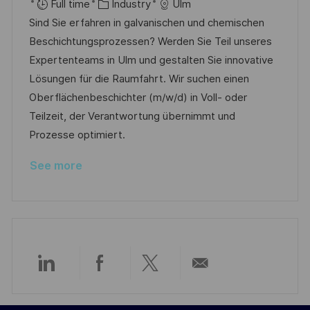
o
C
o
o
Full time
Industry
Ulm
c
a
s
b
Sind Sie erfahren in galvanischen und chemischen
a
t
t
I
Beschichtungsprozessen? Werden Sie Teil unseres
t
e
e
d
Expertenteams in Ulm und gestalten Sie innovative
i
g
d
Lösungen für die Raumfahrt. Wir suchen einen
o
o
D
Oberflächenbeschichter (m/w/d) in Voll- oder
n
r
a
Teilzeit, der Verantwortung übernimmt und
y
t
Prozesse optimiert.
e
See more
Share
Share
Share
Share