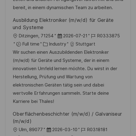
o
o
D
bereit, in einem dynamischen Team zu arbeiten.
n
r
a
Ausbildung Elektroniker (m/w/d) für Geräte
y
t
und Systeme
e
L
P
J
Ditzingen, 71254
2026-07-21
R0333875
o
C
o
o
Full time
Industry
Stuttgart
c
a
s
b
Wir suchen einen Auszubildenden Elektroniker
a
t
t
I
(m/w/d) für Geräte und Systeme, der in einem
t
e
e
d
innovativen Umfeld lernen möchte. Du wirst in der
i
g
d
Herstellung, Prüfung und Wartung von
o
o
D
elektronischen Geräten tätig sein und dabei
n
r
a
wertvolle Erfahrungen sammeln. Starte deine
y
t
Karriere bei Thales!
e
Oberflächenbeschichter (m/w/d) / Galvaniseur
(m/w/d)
L
P
J
Ulm, 89077
2026-03-10
R0318181