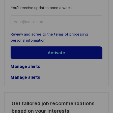
You'll receive updates once a week
Enter
Email
address
Required
Review and agree to the terms of processing
(Required)
personal information
Activate
Manage alerts
Manage alerts
Get tailored job recommendations
based on your interests.