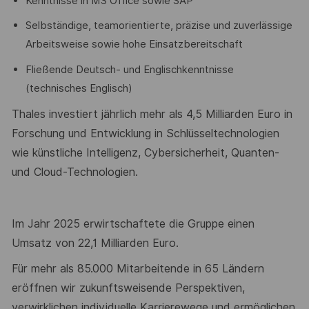
Kenntnisse in MS Office sowie SAP
Selbständige, teamorientierte, präzise und zuverlässige
Arbeitsweise sowie hohe Einsatzbereitschaft
Fließende Deutsch- und Englischkenntnisse
(technisches Englisch)
Thales investiert jährlich mehr als 4
,5
Milliarden Euro in
Forschung und Entwicklung in Schlüsseltechnologien
wie künstliche Intelligenz, Cybersicherheit, Quanten-
und Cloud-Technologien.
Im Jahr 202
5
erwirtschaftete die Gruppe einen
Umsatz von 2
2
,
1
Milliarden Euro.
Für
mehr als
8
5
.0
00
Mitarbeitende in 6
5
Ländern
eröffnen wir zukunftsweisende Perspektiven,
verwirklichen individuelle Karrierewege und ermöglichen