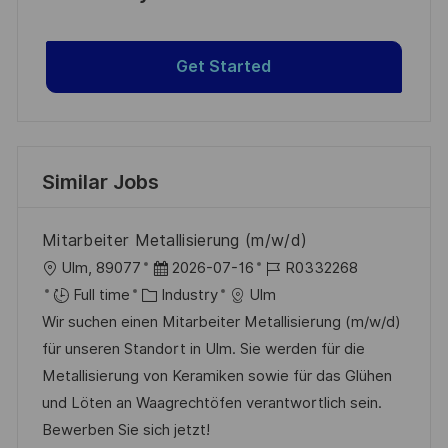
Get Started
Similar Jobs
Mitarbeiter Metallisierung (m/w/d)
L
P
J
Ulm, 89077
2026-07-16
R0332268
o
C
o
o
Full time
Industry
Ulm
c
a
s
b
Wir suchen einen Mitarbeiter Metallisierung (m/w/d)
a
t
t
I
für unseren Standort in Ulm. Sie werden für die
t
e
e
d
Metallisierung von Keramiken sowie für das Glühen
i
g
d
und Löten an Waagrechtöfen verantwortlich sein.
o
o
D
Bewerben Sie sich jetzt!