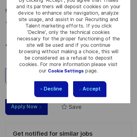
and its partners will deposit cookies on your
Maria Gaissert
– Talent Acquisition Partnerin
#LI-MG1
device to enhance site navigation, analyze
site usage, and assist in our Recruiting and
+49 172 8281399
Talent marketing efforts. If you click
'Decline', only the technical cookies
necessary for the proper functioning of the
site will be used and if you continue
*Human Intelligence
browsing without making a choice, this will
be considered as a refusal to deposit
cookies. For more information please visit
our
page.
Cookie Settings
Explore Location
Decline
Accept
Save
Apply Now
Get notified for similar jobs