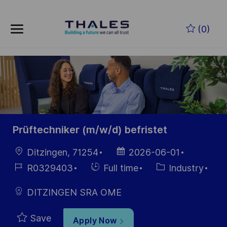
Skip to main content
Skip to main content
(0)
-
-
Prüftechniker (m/w/d) befristet
Location
Posted
Ditzingen, 71254
2026-06-01
Date
Job
Hiring
Category
R0329403
Full time
Industry
Id
Type
DITZINGEN SRA OME
Save
Apply Now