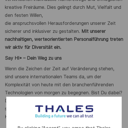
kreative Freiräume.
Dies
gelingt durch
Mut, Vielfalt und
de
n
festen Willen,
die
anspruchsvollen
Herausforderungen unserer Zeit
sicherer
und inklusiver
zu gestalten.
Mit unserer
nachhaltigen, werteorientierten Personalführung treten
wir aktiv für Diversität
ein
.
Say HI* – Dein Weg zu uns
Wenn die Zeichen der Zeit auf Veränderung stehen,
sind unsere internationalen Teams da, um der
Komplexität von heute mit den branchenführenden
Technologien von morgen zu begegnen. Bist Du dabei?
Deine Ansprechpartnerin
Maria Gaissert
freut sich
schon auf Deine Online-Bewerbung über unser
Karriereportal
.
By clicking “Accept”, you agree that Thales