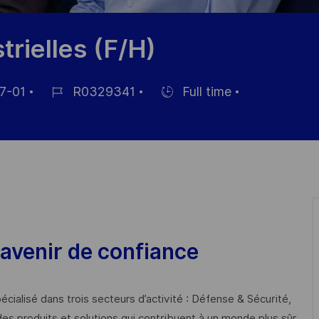
rielles (F/H)
7-01
R0329341
Full time
Job
Hiring
Id
Type
avenir de confiance
cialisé dans trois secteurs d’activité : Défense & Sécurité,
des produits et solutions qui contribuent à un monde plus sûr,