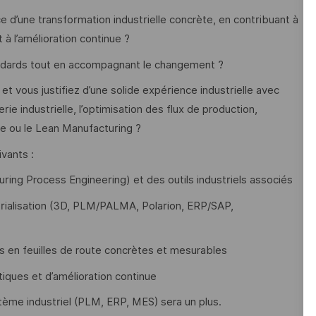
e d’une transformation industrielle concrète, en contribuant à
à l’amélioration continue ?
standards tout en accompagnant le changement ?
 et vous justifiez d’une solide expérience industrielle avec
rie industrielle, l’optimisation des flux de production,
nue ou le Lean Manufacturing ?
vants :
ng Process Engineering) et des outils industriels associés
rialisation (3D, PLM/PALMA, Polarion, ERP/SAP,
ss en feuilles de route concrètes et mesurables
iques et d’amélioration continue
tème industriel (PLM, ERP, MES) sera un plus.