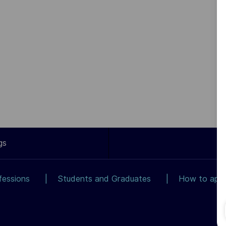
gs
fessions
Students and Graduates
How to app