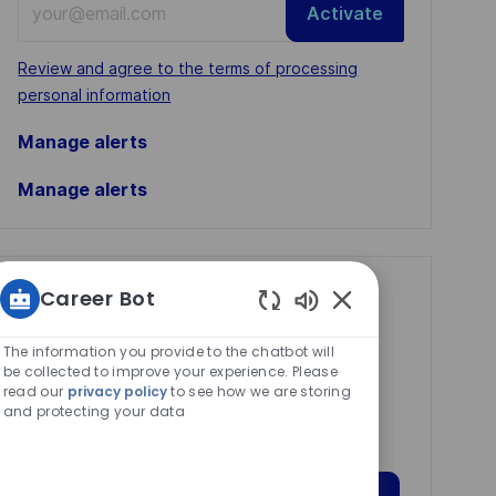
Activate
Email
address
Required
Review and agree to the terms of processing
(Required)
personal information
Manage alerts
Manage alerts
Get tailored job
Career Bot
Enabled
recommendations
Chatbot
The information you provide to the chatbot will
based on your
Sounds
be collected to improve your experience. Please
read our
privacy policy
to see how we are storing
interests.
and protecting your data