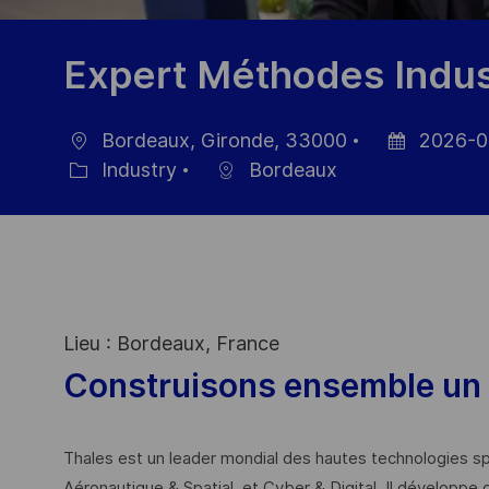
Expert Méthodes Indust
Bordeaux, Gironde, 33000
2026-0
Location
Posted
Industry
Bordeaux
Category
Date
Lieu : Bordeaux, France
Construisons ensemble un 
Thales est un leader mondial des hautes technologies spé
Aéronautique & Spatial, et Cyber & Digital. Il développe 