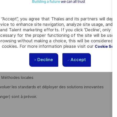
nce
n en spécifiant les besoins Méthodes/ateliers et en
M, ERP, MPE, MES)
g “Accept”, you agree that Thales and its partners will depo
vice to enhance site navigation, analyze site usage, and as
ign for Excellence (DFX : fabricabilité, testabilité,
and Talent marketing efforts. If you click 'Decline', only t
nierie produit
cessary for the proper functioning of the site will be used
rowsing without making a choice, this will be considered a
elier (Industrie 4.0) avec l’équipe Usine du Futur pour optimiser
 cookies. For more information please visit our
Cookie Set
Decline
Accept
s et des travaux R&T (MRL3) jusqu’à l’industrialisation
s Méthodes locales
évoluer les standards et déployer des solutions innovantes
nger) sont à prévoir.