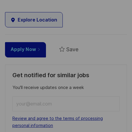
Explore Location
Save
Apply Now
Get notified for similar jobs
You'll receive updates once a week
Enter
Email
address
Required
Review and agree to the terms of processing
(Required)
personal information