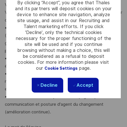
By clicking “Accept”, you agree that Thales
Votre profil
and its partners will deposit cookies on your
Vous avez une expérience confirmée en QA (idéalement sur
device to enhance site navigation, analyze
des systèmes financiers ou des applications critiques).
site usage, and assist in our Recruiting and
Talent marketing efforts. If you click
• Expertise QA : Maîtrise des méthodologies de test
'Decline', only the technical cookies
(conception de plans de tests, matrices de traçabilité,
necessary for the proper functioning of the
gestion des anomalies). Une certification ISTQB est un
site will be used and if you continue
browsing without making a choice, this will
plus.
be considered as a refusal to deposit
• Environnement Technique : Capacité à évoluer dans un
cookies. For more information please visit
écosystème Java / Spring Batch, Vue.JS, PostgreSQL.
our
page.
Cookie Settings
• Esprit d'analyse : Aptitude à appréhender des règles
métiers denses et des conventions internationales
Decline
Accept
exigeantes.
• Soft Skills : Leadership collaboratif, rigueur, excellente
communication et posture d'agent du changement
(amélioration continue).