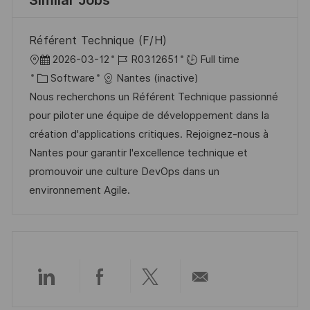
Similar Jobs
Référent Technique (F/H)
L
P
J
2026-03-12
R0312651
Full time
o
C
o
o
Software
Nantes (inactive)
c
a
s
b
Nous recherchons un Référent Technique passionné
a
t
t
I
pour piloter une équipe de développement dans la
t
e
e
d
création d'applications critiques. Rejoignez-nous à
i
g
d
Nantes pour garantir l'excellence technique et
o
o
D
promouvoir une culture DevOps dans un
n
r
a
environnement Agile.
y
t
e
Share
Share
Share
Share