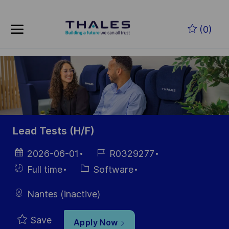
Skip to main content
Skip to main content
(0)
-
-
Lead Tests (H/F)
Posted
Job
2026-06-01
R0329277
Date
Id
Hiring
Category
Full time
Software
Type
Nantes (inactive)
Save
Apply Now