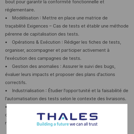
bout pour garantir la conformité fonctionnelle et
réglementaire.
• Modélisation : Mettre en place une matrice de
traçabilité Exigences – Cas de tests et établir une méthode
pérenne de capitalisation des tests.
• Opérations & Exécution : Rédiger les fiches de tests,
organiser, accompagner et participer activement à
l'exécution des campagnes de tests.
• Gestion des anomalies : Assurer le suivi des bugs,
évaluer leurs impacts et proposer des plans d'actions
correctifs.
• Industrialisation : Étudier l'opportunité et la faisabilité de
l'automatisation des tests selon le contexte des livraisons.
• Reporting : Piloter les indicateurs clés de performance
de la qualité et communiquer l'état d'avancement (KPI) de
manière transparente aux décideurs du projet