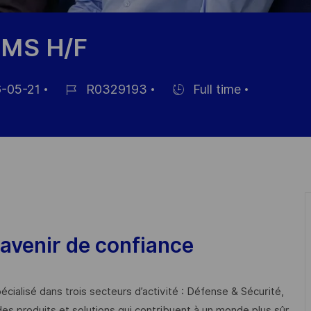
CMS H/F
-05-21
R0329193
Full time
Job
Hiring
Id
Type
avenir de confiance
cialisé dans trois secteurs d’activité : Défense & Sécurité,
des produits et solutions qui contribuent à un monde plus sûr,