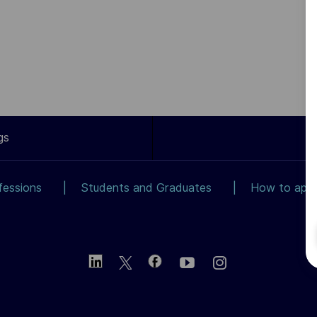
gs
fessions
Students and Graduates
How to app