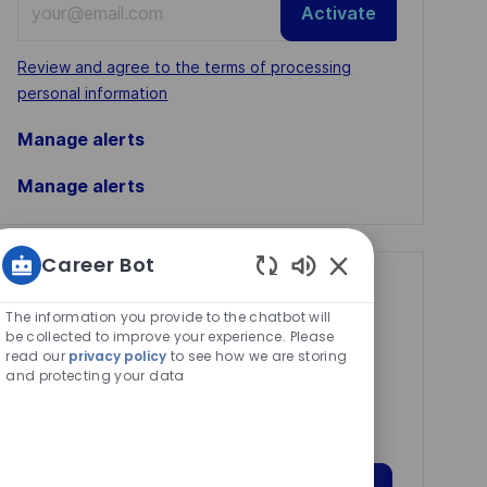
Activate
Email
address
Required
Review and agree to the terms of processing
(Required)
personal information
Manage alerts
Manage alerts
Career Bot
Get tailored job
Enabled
Chatbot
The information you provide to the chatbot will
recommendations
Sounds
be collected to improve your experience. Please
based on your
read our
privacy policy
to see how we are storing
and protecting your data
interests.