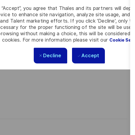
g “Accept”, you agree that Thales and its partners will depo
vice to enhance site navigation, analyze site usage, and as
rasage
?
and Talent marketing efforts. If you click 'Decline', only t
cessary for the proper functioning of the site will be used
rowsing without making a choice, this will be considered a
 cookies. For more information please visit our
Cookie Set
Decline
Accept
s les talents. La diversité est notre meilleur