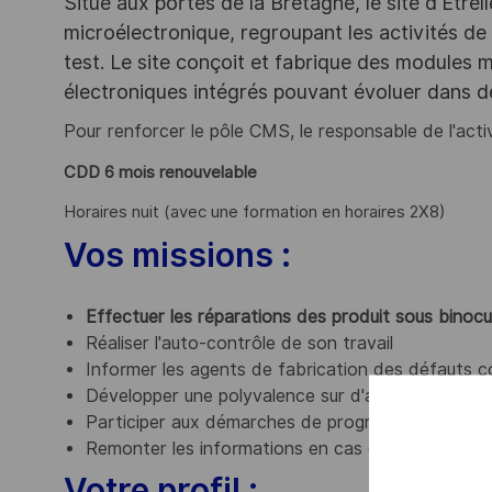
Situé aux portes de la Bretagne, le site d'Etrel
microélectronique, regroupant les activités de
test. Le site conçoit et fabrique des modules
électroniques intégrés pouvant évoluer dans 
Pour renforcer le pôle CMS, le responsable de l'act
CDD 6 mois renouvelable
Horaires nuit
(avec une formation en horaires 2X8)
Vos missions :
Effectuer les réparations des produit sous binocu
Réaliser l'auto-contrôle de son travail
Informer les agents de fabrication des défauts c
Développer une polyvalence sur d'autres activité
Participer aux démarches de progrès et d’améliorat
Remonter les informations en cas de dysfonctio
Votre profil :