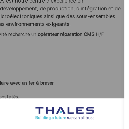
les est notre centre d'excellence en
 développement, de production, d'intégration et de
 microélectroniques ainsi que des sous-ensembles
des environnements exigeants.
ivité recherche un
opérateur réparation CMS
H/F
laire avec un fer à braser
onstatés.
s
(ex : contrôle sur machine)
ion continue de l'ilot.
nnements ou d'anomalies.