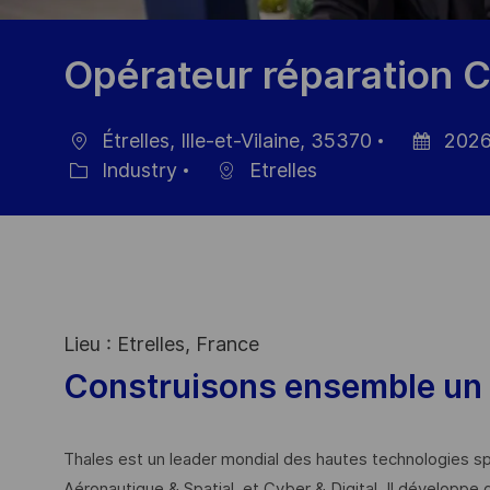
Opérateur réparation 
Étrelles, Ille-et-Vilaine, 35370
2026
Location
Posted
Industry
Etrelles
Category
Date
Lieu : Etrelles, France
Construisons ensemble un 
Thales est un leader mondial des hautes technologies spé
Aéronautique & Spatial, et Cyber & Digital. Il développe 