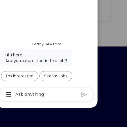
Share
Share
Share
Share
via
via
via
via
LinkedIn
Facebook
twitter
email
Today 04:41 am
Bot
Hi There!
Personal Information
message
Are you interested in this job?
ly?
Why join us?
I'm interested
Similar Jobs
Chatbot
User
Input
Box
With
Send
Button