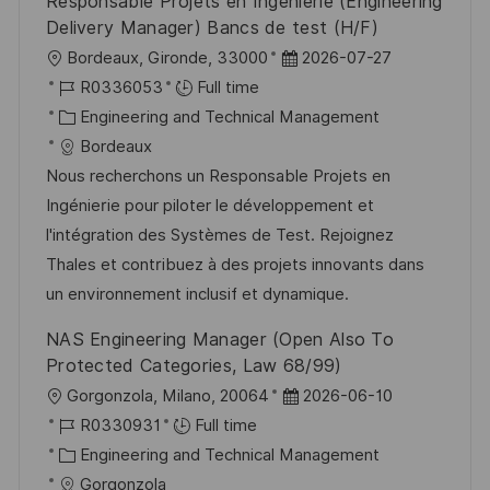
Responsable Projets en Ingénierie (Engineering
e
Delivery Manager) Bancs de test (H/F)
L
P
Bordeaux, Gironde, 33000
2026-07-27
o
J
o
R0336053
Full time
c
o
C
s
Engineering and Technical Management
a
b
a
t
Bordeaux
t
I
t
e
Nous recherchons un Responsable Projets en
i
d
e
d
Ingénierie pour piloter le développement et
o
g
D
l'intégration des Systèmes de Test. Rejoignez
n
o
a
Thales et contribuez à des projets innovants dans
r
t
un environnement inclusif et dynamique.
y
e
NAS Engineering Manager (Open Also To
Protected Categories, Law 68/99)
L
P
Gorgonzola, Milano, 20064
2026-06-10
o
J
o
R0330931
Full time
c
o
C
s
Engineering and Technical Management
a
b
a
t
Gorgonzola