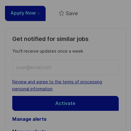
Save
Apply Now
Get notified for similar jobs
You'll receive updates once a week
Enter
Email
address
Required
Review and agree to the terms of processing
(Required)
personal information
Activate
Manage alerts