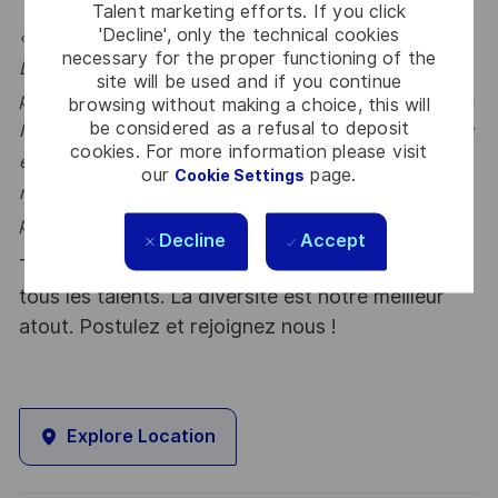
Talent marketing efforts. If you click
'Decline', only the technical cookies
« Nous souhaitons cultiver un collectif Solution
necessary for the proper functioning of the
Delivery qui garantit l’exécution performante,
site will be used and if you continue
professionnelle et innovante de nos solutions digitales.
browsing without making a choice, this will
be considered as a refusal to deposit
Nous favorisons l’entraide, l’échange de connaissances
cookies. For more information please visit
et le partage de nos meilleures pratiques. Si vous vous
our
page.
Cookie Settings
retrouvez dans cette ambition collective, n’hésitons
pas à nous rencontrer ! »
Decline
Accept
Thales, entreprise Handi-Engagée, reconnait
tous les talents. La diversité est notre meilleur
atout. Postulez et rejoignez nous !
Explore Location