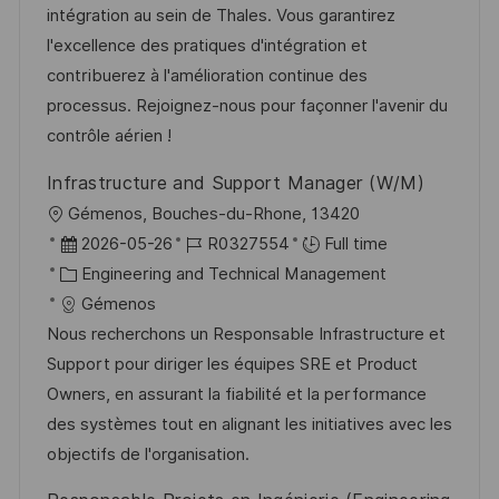
o
d
g
intégration au sein de Thales. Vous garantirez
n
D
o
l'excellence des pratiques d'intégration et
a
r
contribuerez à l'amélioration continue des
t
y
processus. Rejoignez-nous pour façonner l'avenir du
e
contrôle aérien !
Infrastructure and Support Manager (W/M)
L
Gémenos, Bouches-du-Rhone, 13420
o
P
J
2026-05-26
R0327554
Full time
c
o
C
o
Engineering and Technical Management
a
s
a
b
Gémenos
t
t
t
I
Nous recherchons un Responsable Infrastructure et
i
e
e
d
Support pour diriger les équipes SRE et Product
o
d
g
Owners, en assurant la fiabilité et la performance
n
D
o
des systèmes tout en alignant les initiatives avec les
a
r
objectifs de l'organisation.
t
y