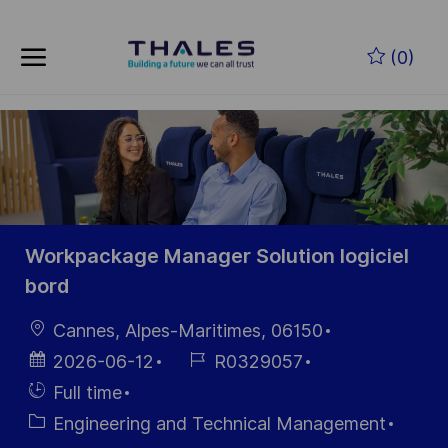
Skip to main content
Skip to main content
(0)
-
-
Workpackage Manager Solution logiciel
bord
Location
Cannes, Alpes-Maritimes, 06150
Posted
Job
2026-06-12
R0329057
Date
Id
Hiring
Full time
Type
Category
Engineering and Technical Management