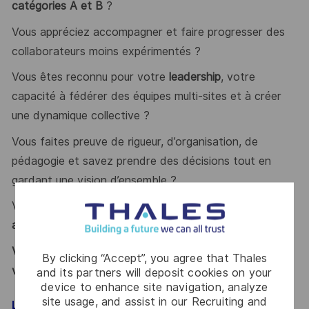
catégories A et B
?
Vous appréciez accompagner et faire progresser des
collaborateurs moins expérimentés ?
Vous êtes reconnu pour votre
leadership
, votre
capacité à fédérer des équipes multi-sites et à créer
une dynamique collective ?
Vous faites preuve de rigueur, d’organisation, de
pédagogie et savez prendre des décisions tout en
gardant une vision d’ensemble ?
Vous êtes à l’aise pour communiquer et négocier en
anglais
, à l’écrit comme à l’oral ?
Vous vous reconnaissez ? Alors ce poste est fait pour
By clicking “Accept”, you agree that Thales
vous !
and its partners will deposit cookies on your
device to enhance site navigation, analyze
site usage, and assist in our Recruiting and
LE MOT DE L’ÉQUIPE