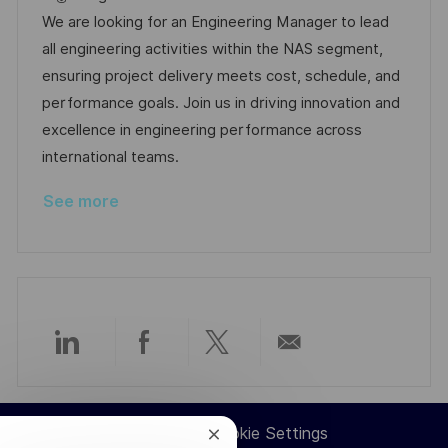
t
I
t
e
We are looking for an Engineering Manager to lead
i
d
e
d
all engineering activities within the NAS segment,
o
g
D
ensuring project delivery meets cost, schedule, and
n
o
a
performance goals. Join us in driving innovation and
r
t
excellence in engineering performance across
y
e
international teams.
See more
Share
Share
Share
Share
via
via
via
via
Career Site Cookie Settings
Close