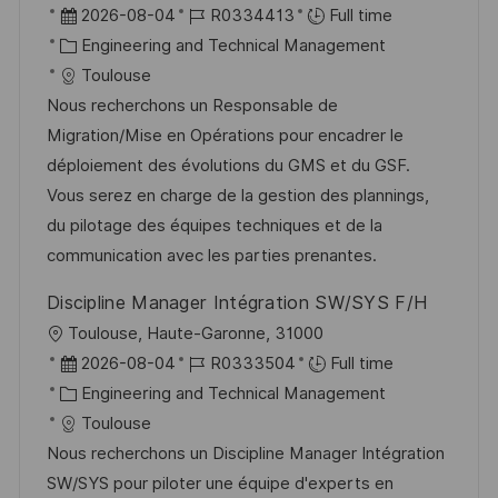
o
P
J
2026-08-04
R0334413
Full time
c
o
C
o
Engineering and Technical Management
a
s
a
b
Toulouse
t
t
t
I
Nous recherchons un Responsable de
i
e
e
d
Migration/Mise en Opérations pour encadrer le
o
d
g
déploiement des évolutions du GMS et du GSF.
n
D
o
Vous serez en charge de la gestion des plannings,
a
r
du pilotage des équipes techniques et de la
t
y
communication avec les parties prenantes.
e
Discipline Manager Intégration SW/SYS F/H
L
Toulouse, Haute-Garonne, 31000
o
P
J
2026-08-04
R0333504
Full time
c
o
C
o
Engineering and Technical Management
a
s
a
b
Toulouse
t
t
t
I
Nous recherchons un Discipline Manager Intégration
i
e
e
d
SW/SYS pour piloter une équipe d'experts en