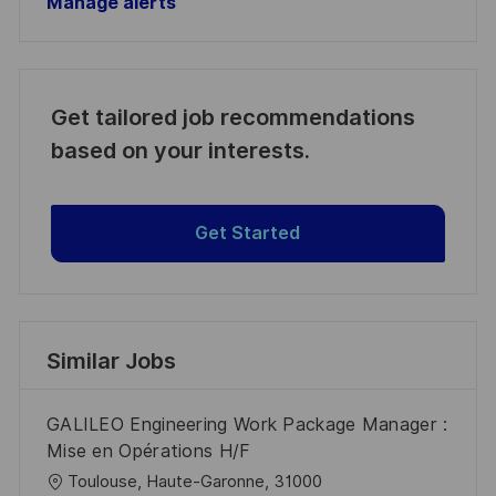
Manage alerts
Get tailored job recommendations
based on your interests.
Get Started
Similar Jobs
GALILEO Engineering Work Package Manager :
Mise en Opérations H/F
L
Toulouse, Haute-Garonne, 31000