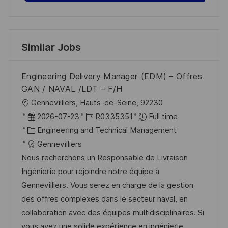
Similar Jobs
Engineering Delivery Manager (EDM) – Offres
GAN / NAVAL /LDT – F/H
L
Gennevilliers, Hauts-de-Seine, 92230
o
P
J
2026-07-23
R0335351
Full time
c
o
C
o
Engineering and Technical Management
a
s
a
b
Gennevilliers
t
t
t
I
Nous recherchons un Responsable de Livraison
i
e
e
d
Ingénierie pour rejoindre notre équipe à
o
d
g
Gennevilliers. Vous serez en charge de la gestion
n
D
o
des offres complexes dans le secteur naval, en
a
r
collaboration avec des équipes multidisciplinaires. Si
t
y
vous avez une solide expérience en ingénierie