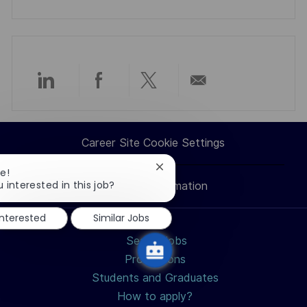
Share
Share
Share
Share
via
via
via
via
Career Site Cookie Settings
LinkedIn
Facebook
twitter
email
Close
e!
chatbot
 interested in this job?
Personal Information
notification
interested
Similar Jobs
Search jobs
Professions
Students and Graduates
How to apply?