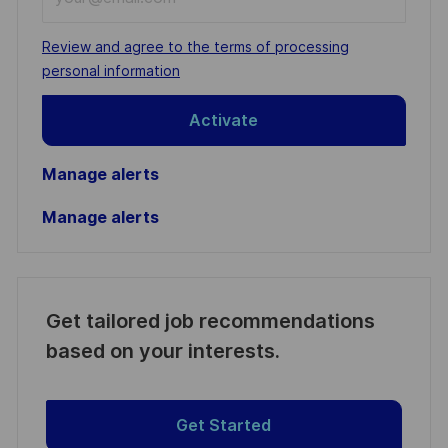
Email
address
Required
Review and agree to the terms of processing
(Required)
personal information
Activate
Manage alerts
Manage alerts
Get tailored job recommendations
based on your interests.
Get Started