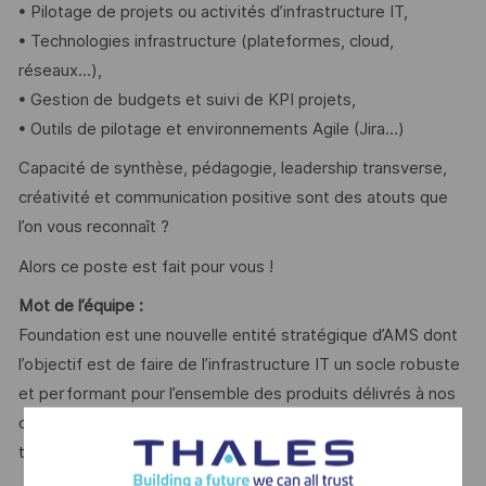
• Pilotage de projets ou activités d’infrastructure IT,
• Technologies infrastructure (plateformes, cloud,
réseaux…),
• Gestion de budgets et suivi de KPI projets,
• Outils de pilotage et environnements Agile (Jira…)
Capacité de synthèse, pédagogie, leadership transverse,
créativité et communication positive sont des atouts que
l’on vous reconnaît ?
Alors ce poste est fait pour vous !
Mot de l’équipe :
Foundation est une nouvelle entité stratégique d’AMS dont
l’objectif est de faire de l’infrastructure IT un socle robuste
et performant pour l’ensemble des produits délivrés à nos
clients. Le rôle d’EDM est clé dans cette dynamique de
transformation et de réussite collective !