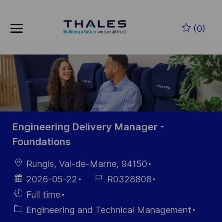
Skip to main content
Skip to main content
(0)
-
-
Engineering Delivery Manager -
Foundations
Location
Rungis, Val-de-Marne, 94150
Posted
Job
2026-05-22
R0328808
Date
Id
Hiring
Full time
Type
Category
Engineering and Technical Management