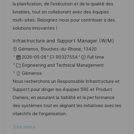
n
o
a
la planification, de l'exécution et de la qualité des
r
t
livrables, tout en collaborant avec des équipes
y
e
multi-sites. Rejoignez-nous pour contribuer à des
solutions innovantes !
Infrastructure and Support Manager (W/M)
L
Gémenos, Bouches-du-Rhone, 13420
o
P
J
2026-05-26
R0327554
Full time
c
o
C
o
Engineering and Technical Management
a
s
a
b
Gémenos
t
t
t
I
Nous recherchons un Responsable Infrastructure et
i
e
e
d
Support pour diriger les équipes SRE et Product
o
d
g
Owners, en assurant la fiabilité et la performance
n
D
o
des systèmes tout en alignant les initiatives avec les
a
r
objectifs de l'organisation.
t
y
See more
e