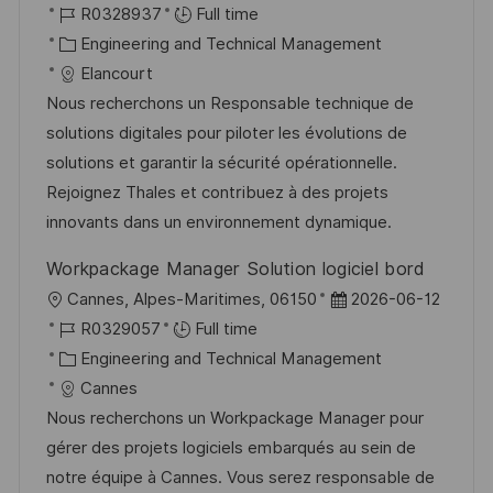
o
J
o
R0328937
Full time
c
o
C
s
Engineering and Technical Management
a
b
a
t
Elancourt
t
I
t
e
Nous recherchons un Responsable technique de
i
d
e
d
solutions digitales pour piloter les évolutions de
o
g
D
solutions et garantir la sécurité opérationnelle.
n
o
a
Rejoignez Thales et contribuez à des projets
r
t
innovants dans un environnement dynamique.
y
e
Workpackage Manager Solution logiciel bord
L
P
Cannes, Alpes-Maritimes, 06150
2026-06-12
o
J
o
R0329057
Full time
c
o
C
s
Engineering and Technical Management
a
b
a
t
Cannes
t
I
t
e
Nous recherchons un Workpackage Manager pour
i
d
e
d
gérer des projets logiciels embarqués au sein de
o
g
D
notre équipe à Cannes. Vous serez responsable de