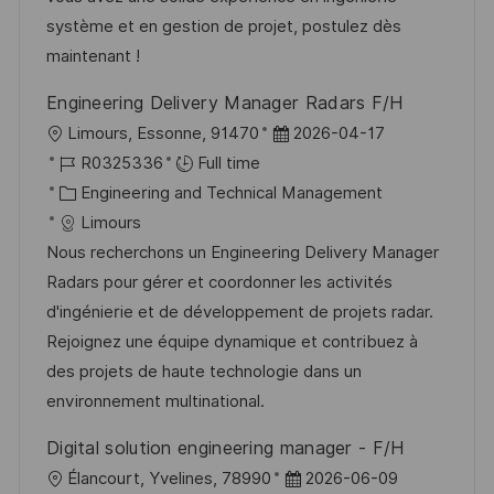
e
système et en gestion de projet, postulez dès
maintenant !
Engineering Delivery Manager Radars F/H
L
P
Limours, Essonne, 91470
2026-04-17
o
J
o
R0325336
Full time
c
o
C
s
Engineering and Technical Management
a
b
a
t
Limours
t
I
t
e
Nous recherchons un Engineering Delivery Manager
i
d
e
d
Radars pour gérer et coordonner les activités
o
g
D
d'ingénierie et de développement de projets radar.
n
o
a
Rejoignez une équipe dynamique et contribuez à
r
t
des projets de haute technologie dans un
y
e
environnement multinational.
Digital solution engineering manager - F/H
L
P
Élancourt, Yvelines, 78990
2026-06-09