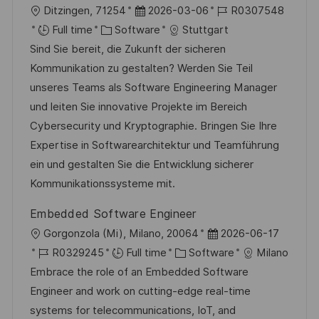
L
P
J
Ditzingen, 71254
2026-03-06
R0307548
o
C
o
o
Full time
Software
Stuttgart
c
a
s
b
Sind Sie bereit, die Zukunft der sicheren
a
t
t
I
Kommunikation zu gestalten? Werden Sie Teil
t
e
e
d
unseres Teams als Software Engineering Manager
i
g
d
und leiten Sie innovative Projekte im Bereich
o
o
D
Cybersecurity und Kryptographie. Bringen Sie Ihre
n
r
a
Expertise in Softwarearchitektur und Teamführung
y
t
ein und gestalten Sie die Entwicklung sicherer
e
Kommunikationssysteme mit.
Embedded Software Engineer
L
P
Gorgonzola (Mi), Milano, 20064
2026-06-17
o
J
C
o
R0329245
Full time
Software
Milano
c
o
a
s
Embrace the role of an Embedded Software
a
b
t
t
Engineer and work on cutting-edge real-time
t
I
e
e
systems for telecommunications, IoT, and