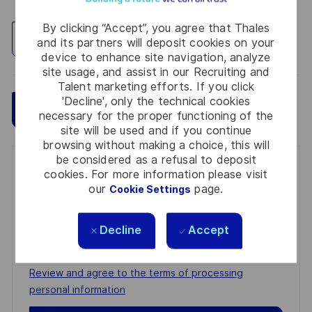
By clicking “Accept”, you agree that Thales
Explore Location
and its partners will deposit cookies on your
device to enhance site navigation, analyze
site usage, and assist in our Recruiting and
Talent marketing efforts. If you click
'Decline', only the technical cookies
Save
Apply Now
necessary for the proper functioning of the
site will be used and if you continue
browsing without making a choice, this will
be considered as a refusal to deposit
Get notified for similar jobs
cookies. For more information please visit
our
page.
Cookie Settings
You'll receive updates once a week
Enter
Decline
Accept
Email
address
Required
Review and agree to the terms of processing
(Required)
personal information