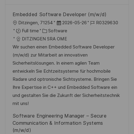
Embedded Software Developer (m/w/d)
L
P
J
Ditzingen, 71254
2026-05-26
R0329630
o
C
o
o
Full time
Software
c
a
s
b
DITZINGEN SRA OME
a
t
t
I
Wir suchen einen Embedded Software Developer
t
e
e
d
(m/w/d) zur Mitarbeit an innovativen
i
g
d
Sicherheitslösungen. In einem agilen Team
o
o
D
entwickeln Sie Echtzeitsysteme für hochmobile
n
r
a
Radare und optronische Sichtsysteme. Bringen Sie
y
t
Ihre Expertise in C++ und Embedded Software ein
e
und gestalten Sie die Zukunft der Sicherheitstechnik
mit uns!
Software Engineering Manager – Secure
Communication & Information Systems
(m/w/d)