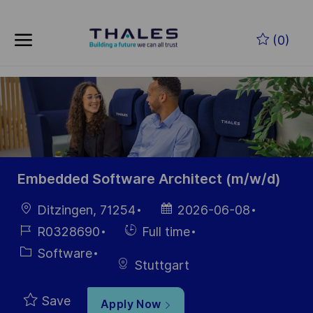
Skip to main content
Skip to main content
(0)
-
-
Embedded Software Architect (m/w/d)
Location
Posted
Ditzingen, 71254
2026-06-08
Date
Job
Hiring
R0328690
Full time
Id
Type
Category
Software
Stuttgart
Save
Apply Now