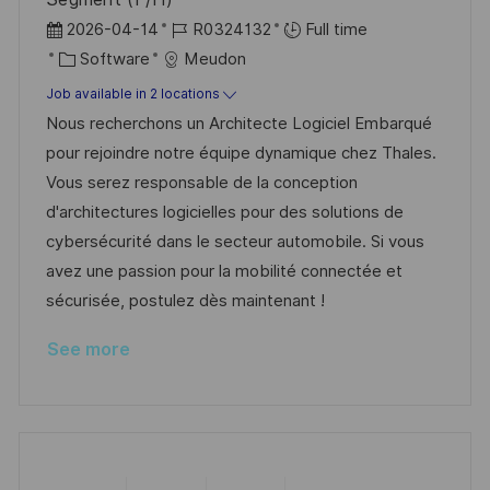
P
J
2026-04-14
R0324132
Full time
o
C
o
Software
Meudon
s
a
b
Job available in 2 locations
t
t
I
Nous recherchons un Architecte Logiciel Embarqué
e
e
d
pour rejoindre notre équipe dynamique chez Thales.
d
g
Vous serez responsable de la conception
D
o
d'architectures logicielles pour des solutions de
a
r
cybersécurité dans le secteur automobile. Si vous
t
y
avez une passion pour la mobilité connectée et
e
sécurisée, postulez dès maintenant !
See more