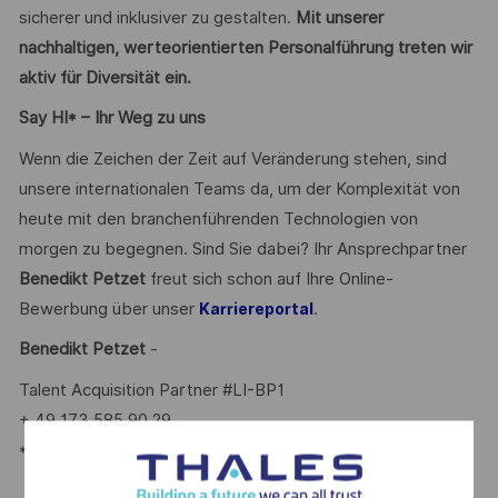
sicherer und inklusiver zu gestalten.
Mit unserer
nachhaltigen, werteorientierten Personalführung treten wir
aktiv für Diversität ein.
Say HI* – Ihr Weg zu uns
Wenn die Zeichen der Zeit auf Veränderung stehen, sind
unsere internationalen Teams da, um der Komplexität von
heute mit den branchenführenden Technologien von
morgen zu begegnen. Sind Sie dabei? Ihr Ansprechpartner
Benedikt Petzet
freut sich schon auf Ihre Online-
Bewerbung über unser
.
Karriereportal
Benedikt Petzet
-
Talent Acquisition Partner #LI-BP1
+ 49 173 585 90 29
*Human Intelligence