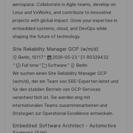
i
d
g
d
aerospace. Collaborate in Agile teams, develop on
o
o
D
Linux and VxWorks, and contribute to innovative
n
r
a
projects with global impact. Grow your expertise in
y
t
embedded systems, cloud, and DevOps while
e
shaping the future of technology.
Site Reliability Manager GCP (w/m/d)
L
P
J
Berlin, 10117
2026-05-23
R0329432
o
C
o
o
Full time
Software
Berlin
c
a
s
b
Wir suchen einen Site Reliability Manager GCP
a
t
t
I
(w/m/d), der ein Team von SRE-Experten leitet und
t
e
e
d
für den stabilen Betrieb von GCP-Services
i
g
d
verantwortlich ist. Sie werden eng mit
o
o
D
internationalen Teams zusammenarbeiten und
n
r
a
Strategien zur Operational Excellence entwickeln.
y
t
Embedded Software Architect - Automotive
e
Segment (F/H)