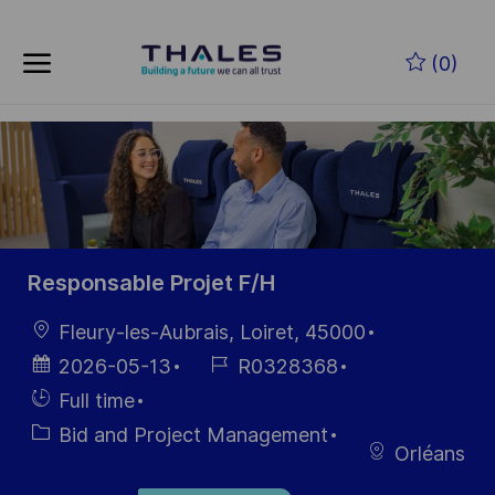
Skip to main content
Skip to main content
(0)
-
-
Responsable Projet F/H
Location
Fleury-les-Aubrais, Loiret, 45000
Posted
Job
2026-05-13
R0328368
Date
Id
Hiring
Full time
Type
Category
Bid and Project Management
Orléans