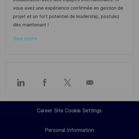
a
r
vous avez une expérience confirmée en gestion de
t
y
projet et un fort potentiel de leadership, postulez
e
dès maintenant !
See more
Share
Share
Share
Share
via
via
via
via
Career Site Cookie Settings
LinkedIn
Facebook
twitter
email
Personal Information