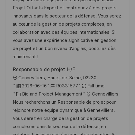
t
I
t
e
Projet Offsets Export et contribuez à des projets
i
d
e
d
innovants dans le secteur de la défense. Vous serez
o
g
D
au cœur de la gestion de projets complexes, en
n
o
a
collaboration avec des équipes internationales. Si
r
t
vous avez une expérience significative en gestion
y
e
de projet et un bon niveau d'anglais, postulez dès
maintenant !
Responsable de projet H/F
L
Gennevilliers, Hauts-de-Seine, 92230
o
P
J
2026-06-16
R0331577
Full time
c
o
C
o
Bid and Project Management
Gennevilliers
a
s
a
b
Nous recherchons un Responsable de projet pour
t
t
t
I
rejoindre notre équipe dynamique à Gennevilliers.
i
e
e
d
Vous serez en charge de la gestion de projets
o
d
g
complexes dans le secteur de la défense, en
n
D
o
collaboration avec des équipes internationales. Si