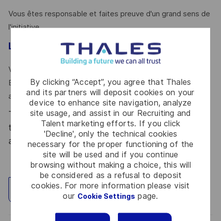
Vous êtes responsable et faites preuve d'un grand sens de
l'initiative
Le mot de l'équipe
Venez rejoindre le service Projet du pôle Business Middle
By clicking “Accept”, you agree that Thales
East, en forte croissance, au sein d’une équipe dynamique
and its partners will deposit cookies on your
au service de nos clients!
device to enhance site navigation, analyze
site usage, and assist in our Recruiting and
Thales, entreprise Handi-Engagée, reconnait
Talent marketing efforts. If you click
tous les talents. La diversité est notre meilleur
'Decline', only the technical cookies
atout. Postulez et rejoignez nous !
necessary for the proper functioning of the
site will be used and if you continue
browsing without making a choice, this will
be considered as a refusal to deposit
cookies. For more information please visit
Explore Location
our
page.
Cookie Settings