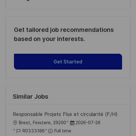
Get tailored job recommendations
based on your interests.
Get Started
Similar Jobs
Responsable Projets Flux et circularité (F/H)
L
P
Brest, Finistere, 29200
2026-07-26
o
J
o
R0333186
Full time