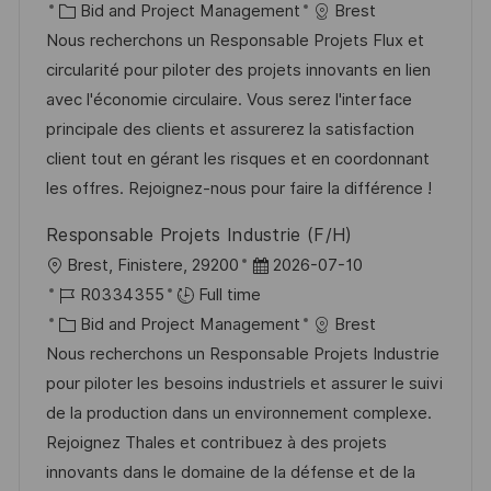
c
o
C
s
Bid and Project Management
Brest
a
b
a
t
Nous recherchons un Responsable Projets Flux et
t
I
t
e
circularité pour piloter des projets innovants en lien
i
d
e
d
avec l'économie circulaire. Vous serez l'interface
o
g
D
principale des clients et assurerez la satisfaction
n
o
a
client tout en gérant les risques et en coordonnant
r
t
les offres. Rejoignez-nous pour faire la différence !
y
e
Responsable Projets Industrie (F/H)
L
P
Brest, Finistere, 29200
2026-07-10
o
J
o
R0334355
Full time
c
o
C
s
Bid and Project Management
Brest
a
b
a
t
Nous recherchons un Responsable Projets Industrie
t
I
t
e
pour piloter les besoins industriels et assurer le suivi
i
d
e
d
de la production dans un environnement complexe.
o
g
D
Rejoignez Thales et contribuez à des projets
n
o
a
innovants dans le domaine de la défense et de la