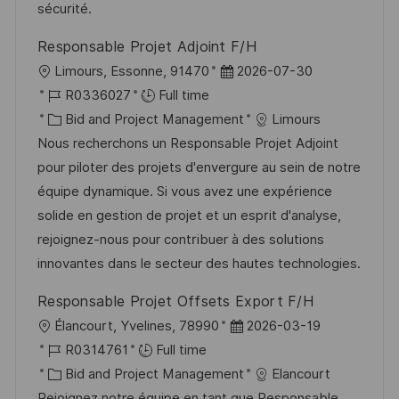
r
t
sécurité.
y
e
Responsable Projet Adjoint F/H
L
P
Limours, Essonne, 91470
2026-07-30
o
J
o
R0336027
Full time
c
o
C
s
Bid and Project Management
Limours
a
b
a
t
Nous recherchons un Responsable Projet Adjoint
t
I
t
e
pour piloter des projets d'envergure au sein de notre
i
d
e
d
équipe dynamique. Si vous avez une expérience
o
g
D
solide en gestion de projet et un esprit d'analyse,
n
o
a
rejoignez-nous pour contribuer à des solutions
r
t
innovantes dans le secteur des hautes technologies.
y
e
Responsable Projet Offsets Export F/H
L
P
Élancourt, Yvelines, 78990
2026-03-19
o
J
o
R0314761
Full time
c
o
C
s
Bid and Project Management
Elancourt
a
b
a
t
Rejoignez notre équipe en tant que Responsable