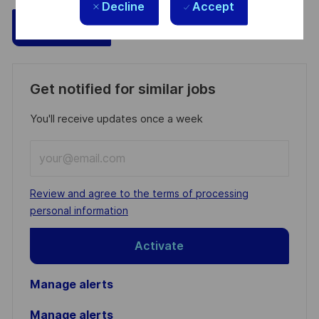
Decline
Accept
Save
Apply Now
Get notified for similar jobs
You'll receive updates once a week
Enter
Email
address
Required
Review and agree to the terms of processing
(Required)
personal information
Activate
Manage alerts
Manage alerts