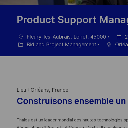
Product Support Manag
Fleury-les-Aubrais, Loiret, 45000
2
Location
Posted
Bid and Project Management
Orléa
Category
Date
Lieu : Orléans, France
Construisons ensemble un 
Thales est un leader mondial des hautes technologies spé
Aéronautique & Spatial, et Cyber & Digital. Il développe 