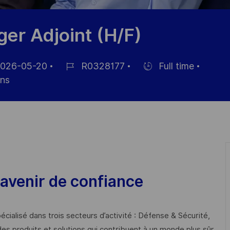
er Adjoint (H/F)
026-05-20
R0328177
Full time
Job
Hiring
ns
Id
Type
avenir de confiance
cialisé dans trois secteurs d’activité : Défense & Sécurité,
des produits et solutions qui contribuent à un monde plus sûr,