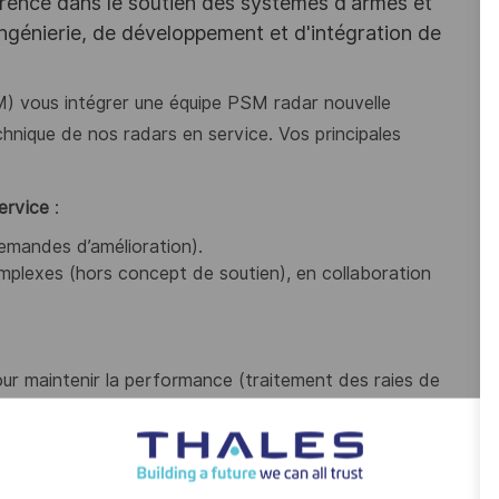
férence dans le soutien des systèmes d'armes et
’ingénierie, de développement et d'intégration de
 vous intégrer une équipe PSM radar nouvelle
hnique de nos radars en service. Vos principales
ervice
:
demandes d’amélioration).
omplexes (hors concept de soutien), en collaboration
our maintenir la performance (traitement des raies de
lutions du concept de soutien, mise à jour des
faits techniques rencontrés en service, et argumenter