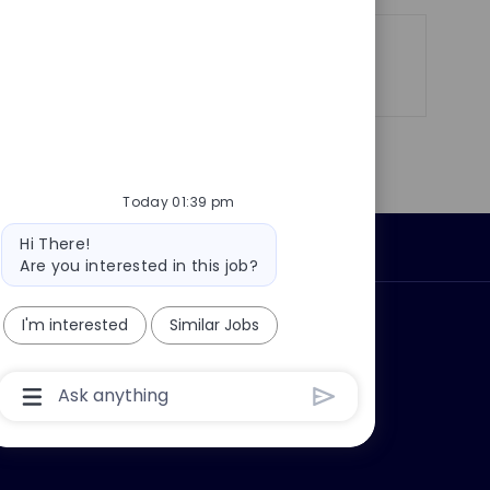
Share
Share
Share
Share
via
via
via
via
LinkedIn
Facebook
twitter
email
Today 01:39 pm
Bot
Hi There!
Personal Information
message
Are you interested in this job?
ly?
I'm interested
Why join us?
Similar Jobs
Chatbot
User
Input
Box
With
Send