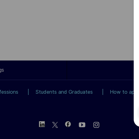
gs
fessions
Students and Graduates
How to app