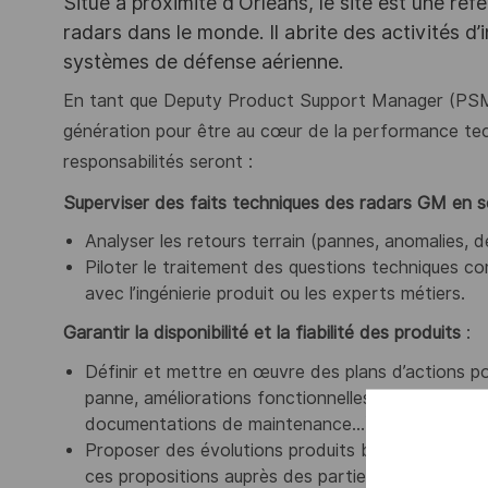
Situé à proximité d'Orléans, le site est une ré
radars dans le monde. Il abrite des activités d
systèmes de défense aérienne.
En tant que Deputy Product Support Manager (PSM)
génération pour être au cœur de la performance tec
responsabilités seront :
Superviser des faits techniques des radars GM en s
Analyser les retours terrain (pannes, anomalies, 
Piloter le traitement des questions techniques c
avec l’ingénierie produit ou les experts métiers.
Garantir la disponibilité et la fiabilité des produits
:
Définir et mettre en œuvre des plans d’actions p
panne, améliorations fonctionnelles mineures, évo
documentations de maintenance…).
Proposer des évolutions produits basées sur les 
ces propositions auprès des parties prenantes.