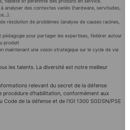
 fiabilité et pérennité des produits en service.
é à analyser des contextes variés (hardware, servitudes,
ce…).
 de résolution de problèmes (analyse de causes racines,
 et pédagogie pour partager les expertises, fédérer autour
u produit
en maintenant une vision stratégique sur le cycle de vie
s les talents. La diversité est notre meilleur
nformations relevant du secret de la défense
une procédure d’habilitation, conformément aux
s du Code de la défense et de l’IGI 1300 SGDSN/PSE