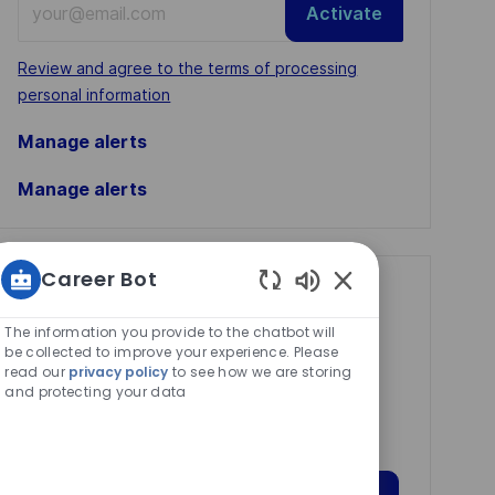
Activate
Email
address
Required
Review and agree to the terms of processing
(Required)
personal information
Manage alerts
Manage alerts
Career Bot
Get tailored job
Enabled
recommendations
Chatbot
The information you provide to the chatbot will
Sounds
be collected to improve your experience. Please
based on your
read our
privacy policy
to see how we are storing
and protecting your data
interests.