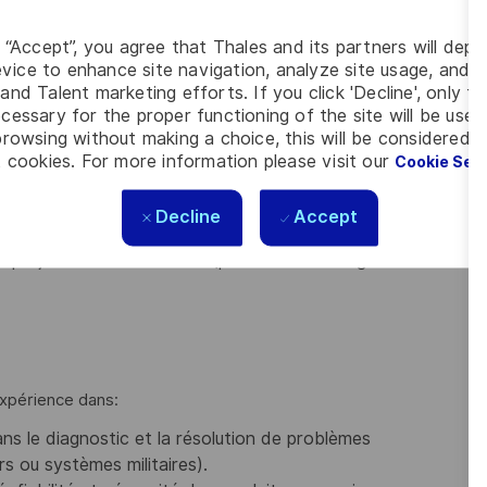
oduit,La roadmap soutien,Les solutions proposées aux
g “Accept”, you agree that Thales and its partners will depo
vice to enhance site navigation, analyze site usage, and as
s bases de référence.
and Talent marketing efforts. If you click 'Decline', only t
cessary for the proper functioning of the site will be used
ie, maintenance), équipes projet, clients militaires,
rowsing without making a choice, this will be considered a
 cookies. For more information please visit our
Cookie Set
chnique approfondie et gestion opérationnelle des
Decline
Accept
, avec un fort esprit de partage et d’amélioration continue.
projets en réunion client (présentation d’argumentaires
expérience dans:
ans le diagnostic et la résolution de problèmes
s ou systèmes militaires).