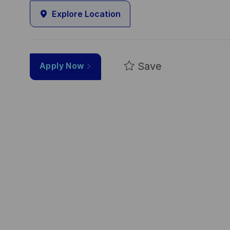
Explore Location
Save
Apply Now