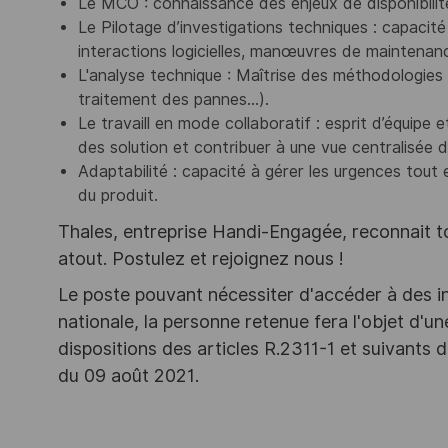
Le MCO : connaissance des enjeux de disponibilité,
Le Pilotage d’investigations techniques : capacit
interactions logicielles, manœuvres de maintenan
L'analyse technique : Maîtrise des méthodologies
traitement des pannes…).
Le travaill en mode collaboratif : esprit d’équipe
des solution et contribuer à une vue centralisée d
Adaptabilité :
c
apacité à gérer les urgences tout 
du produit.
Thales, entreprise Handi-Engagée, reconnait tou
atout. Postulez et rejoignez nous !
Le poste pouvant nécessiter d'accéder à des i
nationale, la personne retenue fera l'objet d'
dispositions des articles R.2311-1 et suivant
du 09 août 2021.