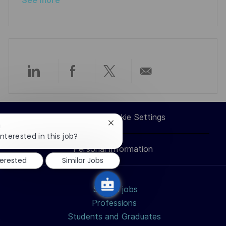
See more
Share
Share
Share
Share
via
via
via
via
Career Site Cookie Settings
Close
!
LinkedIn
Facebook
twitter
email
chatbot
nterested in this job?
notification
Personal Information
terested
Similar Jobs
Search jobs
Professions
Students and Graduates