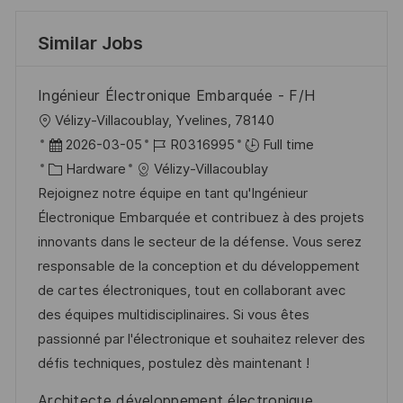
Similar Jobs
Ingénieur Électronique Embarquée - F/H
L
Vélizy-Villacoublay, Yvelines, 78140
o
P
J
2026-03-05
R0316995
Full time
c
o
C
o
Hardware
Vélizy-Villacoublay
a
s
a
b
Rejoignez notre équipe en tant qu'Ingénieur
t
t
t
I
Électronique Embarquée et contribuez à des projets
i
e
e
d
innovants dans le secteur de la défense. Vous serez
o
d
g
responsable de la conception et du développement
n
D
o
de cartes électroniques, tout en collaborant avec
a
r
des équipes multidisciplinaires. Si vous êtes
t
y
passionné par l'électronique et souhaitez relever des
e
défis techniques, postulez dès maintenant !
Architecte développement électronique