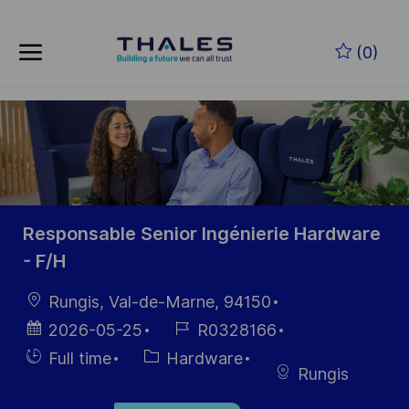
Skip to main content
Skip to main content
(0)
-
-
Responsable Senior Ingénierie Hardware
- F/H
Location
Rungis, Val-de-Marne, 94150
Posted
Job
2026-05-25
R0328166
Date
Id
Hiring
Category
Full time
Hardware
Rungis
Type