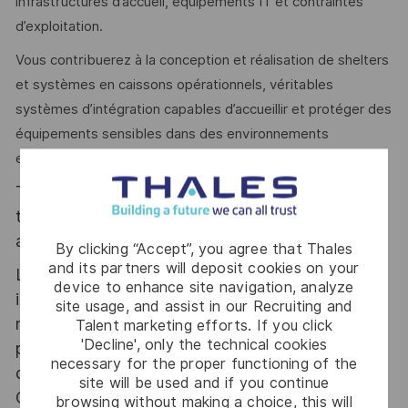
infrastructures d’accueil, équipements IT et contraintes
d’exploitation.
Vous contribuerez à la conception et réalisation de shelters
et systèmes en caissons opérationnels, véritables
systèmes d’intégration capables d’accueillir et protéger des
équipements sensibles dans des environnements
exigeants.
Thales, entreprise Handi-Engagée, reconnait
tous les talents. La diversité est notre meilleur
atout. Postulez et rejoignez nous !
By clicking “Accept”, you agree that Thales
and its partners will deposit cookies on your
Le poste pouvant nécessiter d'accéder à des
device to enhance site navigation, analyze
informations relevant du secret de la défense
site usage, and assist in our Recruiting and
nationale, la personne retenue fera l'objet d'une
Talent marketing efforts. If you click
'Decline', only the technical cookies
procédure d’habilitation, conformément aux
necessary for the proper functioning of the
dispositions des articles R.2311-1 et suivants du
site will be used and if you continue
Code de la défense et de l’IGI 1300 SGDSN/PSE
browsing without making a choice, this will