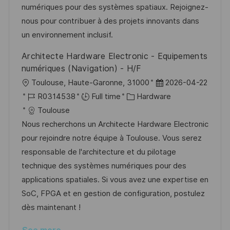
n
r
a
numériques pour des systèmes spatiaux. Rejoignez-
y
t
nous pour contribuer à des projets innovants dans
e
un environnement inclusif.
Architecte Hardware Electronic - Equipements
numériques (Navigation) - H/F
L
P
Toulouse, Haute-Garonne, 31000
2026-04-22
o
J
C
o
R0314538
Full time
Hardware
c
o
a
s
Toulouse
a
b
t
t
Nous recherchons un Architecte Hardware Electronic
t
I
e
e
pour rejoindre notre équipe à Toulouse. Vous serez
i
d
g
d
responsable de l'architecture et du pilotage
o
o
D
technique des systèmes numériques pour des
n
r
a
applications spatiales. Si vous avez une expertise en
y
t
SoC, FPGA et en gestion de configuration, postulez
e
dès maintenant !