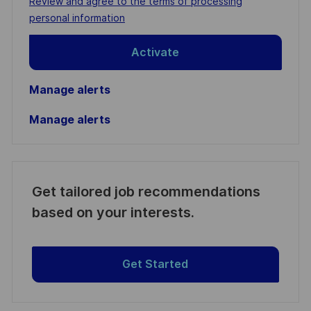
Required
Review and agree to the terms of processing
(Required)
personal information
Activate
Manage alerts
Manage alerts
Get tailored job recommendations
based on your interests.
Get Started