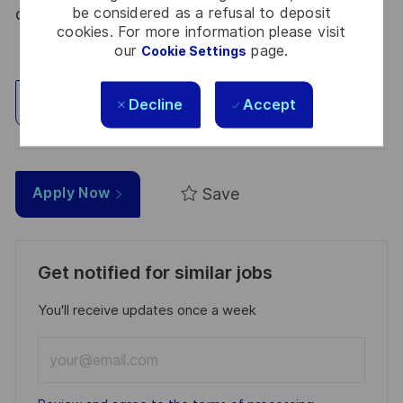
be considered as a refusal to deposit
du 09 août 2021.
cookies. For more information please visit
our
page.
Cookie Settings
Explore Location
Decline
Accept
Save
Apply Now
Get notified for similar jobs
You'll receive updates once a week
Enter
Email
address