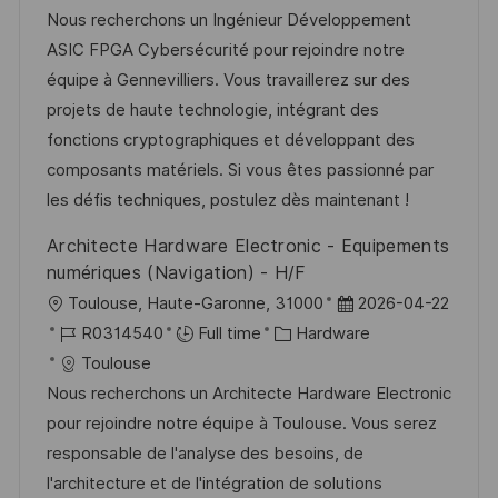
a
s
a
b
Nous recherchons un Ingénieur Développement
t
t
t
I
ASIC FPGA Cybersécurité pour rejoindre notre
i
e
e
d
équipe à Gennevilliers. Vous travaillerez sur des
o
d
g
projets de haute technologie, intégrant des
n
D
o
fonctions cryptographiques et développant des
a
r
composants matériels. Si vous êtes passionné par
t
y
les défis techniques, postulez dès maintenant !
e
Architecte Hardware Electronic - Equipements
numériques (Navigation) - H/F
L
P
Toulouse, Haute-Garonne, 31000
2026-04-22
o
J
C
o
R0314540
Full time
Hardware
c
o
a
s
Toulouse
a
b
t
t
Nous recherchons un Architecte Hardware Electronic
t
I
e
e
pour rejoindre notre équipe à Toulouse. Vous serez
i
d
g
d
responsable de l'analyse des besoins, de
o
o
D
l'architecture et de l'intégration de solutions