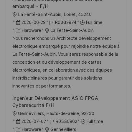
embarqué - F/H
L
La Ferté-Saint-Aubin, Loiret, 45240
o
P
J
2026-06-29
R0332974
Full time
c
o
C
o
Hardware
La Ferté-Saint-Aubin
a
s
a
b
Nous recherchons un Architecte développement
t
t
t
I
électronique embarqué pour rejoindre notre équipe à
i
e
e
d
La Ferté-Saint-Aubin. Vous serez responsable de la
o
d
g
conception et du développement de cartes
n
D
o
électroniques, en collaboration avec des équipes
a
r
interdisciplinaires pour garantir des solutions
t
y
innovantes et performantes.
e
Ingénieur Développement ASIC FPGA
Cybersécurité F/H
L
Gennevilliers, Hauts-de-Seine, 92230
o
P
J
2026-07-07
R0330962
Full time
c
o
C
o
Hardware
Gennevilliers