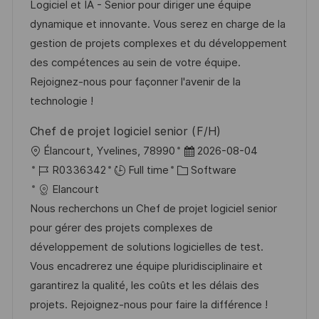
t
I
e
e
Logiciel et IA - Senior pour diriger une équipe
i
d
g
d
dynamique et innovante. Vous serez en charge de la
o
o
D
gestion de projets complexes et du développement
n
r
a
des compétences au sein de votre équipe.
y
t
Rejoignez-nous pour façonner l'avenir de la
e
technologie !
Chef de projet logiciel senior (F/H)
L
P
Élancourt, Yvelines, 78990
2026-08-04
o
J
C
o
R0336342
Full time
Software
c
o
a
s
Elancourt
a
b
t
t
Nous recherchons un Chef de projet logiciel senior
t
I
e
e
pour gérer des projets complexes de
i
d
g
d
développement de solutions logicielles de test.
o
o
D
Vous encadrerez une équipe pluridisciplinaire et
n
r
a
garantirez la qualité, les coûts et les délais des
y
t
projets. Rejoignez-nous pour faire la différence !