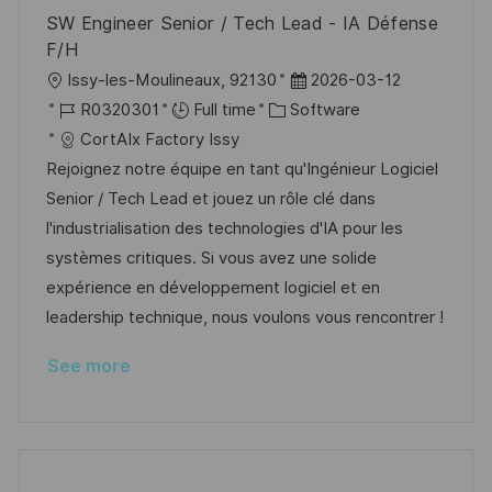
e
SW Engineer Senior / Tech Lead - IA Défense
F/H
L
P
Issy-les-Moulineaux, 92130
2026-03-12
o
J
C
o
R0320301
Full time
Software
c
o
a
s
CortAIx Factory Issy
a
b
t
t
Rejoignez notre équipe en tant qu'Ingénieur Logiciel
t
I
e
e
Senior / Tech Lead et jouez un rôle clé dans
i
d
g
d
l'industrialisation des technologies d'IA pour les
o
o
D
systèmes critiques. Si vous avez une solide
n
r
a
expérience en développement logiciel et en
y
t
leadership technique, nous voulons vous rencontrer !
e
See more