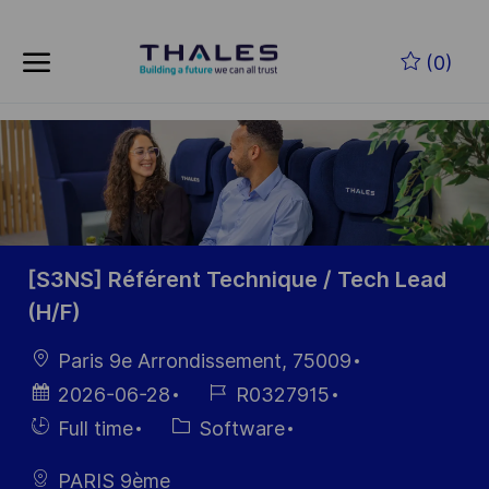
Skip to main content
Skip to main content
(0)
-
-
[S3NS] Référent Technique / Tech Lead
(H/F)
Location
Paris 9e Arrondissement, 75009
Posted
Job
2026-06-28
R0327915
Date
Id
Hiring
Category
Full time
Software
Type
PARIS 9ème