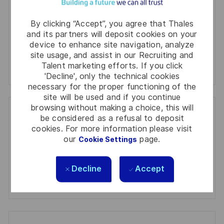
Activate
By clicking “Accept”, you agree that Thales
and its partners will deposit cookies on your
device to enhance site navigation, analyze
Manage alerts
site usage, and assist in our Recruiting and
Talent marketing efforts. If you click
Manage alerts
'Decline', only the technical cookies
necessary for the proper functioning of the
site will be used and if you continue
browsing without making a choice, this will
Get tailored job recommendations
be considered as a refusal to deposit
cookies. For more information please visit
based on your interests.
our
page.
Cookie Settings
Decline
Accept
Get Started