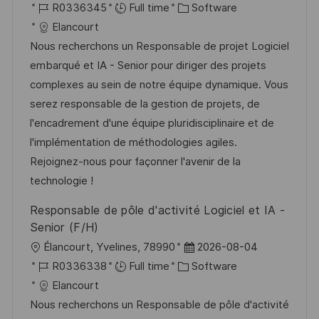
o
J
C
o
R0336345
Full time
Software
c
o
a
s
Elancourt
a
b
t
t
Nous recherchons un Responsable de projet Logiciel
t
I
e
e
embarqué et IA - Senior pour diriger des projets
i
d
g
d
complexes au sein de notre équipe dynamique. Vous
o
o
D
serez responsable de la gestion de projets, de
n
r
a
l'encadrement d'une équipe pluridisciplinaire et de
y
t
l'implémentation de méthodologies agiles.
e
Rejoignez-nous pour façonner l'avenir de la
technologie !
Responsable de pôle d'activité Logiciel et IA -
Senior (F/H)
L
P
Élancourt, Yvelines, 78990
2026-08-04
o
J
C
o
R0336338
Full time
Software
c
o
a
s
Elancourt
a
b
t
t
Nous recherchons un Responsable de pôle d'activité