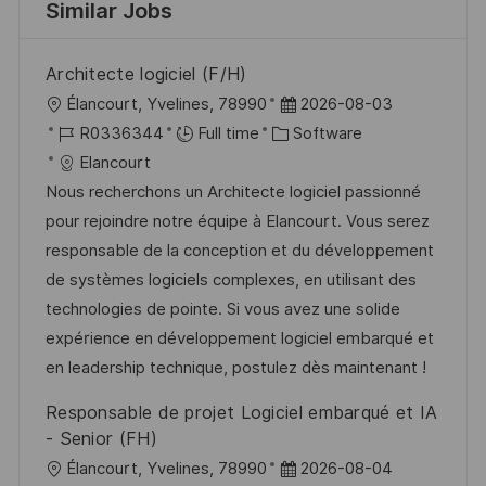
Similar Jobs
Architecte logiciel (F/H)
L
P
Élancourt, Yvelines, 78990
2026-08-03
o
J
C
o
R0336344
Full time
Software
c
o
a
s
Elancourt
a
b
t
t
Nous recherchons un Architecte logiciel passionné
t
I
e
e
pour rejoindre notre équipe à Elancourt. Vous serez
i
d
g
d
responsable de la conception et du développement
o
o
D
de systèmes logiciels complexes, en utilisant des
n
r
a
technologies de pointe. Si vous avez une solide
y
t
expérience en développement logiciel embarqué et
e
en leadership technique, postulez dès maintenant !
Responsable de projet Logiciel embarqué et IA
- Senior (FH)
L
P
Élancourt, Yvelines, 78990
2026-08-04