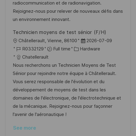
a
r
radiocommunication et de radionavigation.
t
y
Rejoignez-nous pour relever de nouveaux défis dans
e
un environnement innovant.
Technicien moyens de test sénior (F/H)
L
P
Châtellerault, Vienne, 86100
2026-07-09
o
J
C
o
R0332129
Full time
Hardware
c
o
a
s
Chatellerault
a
b
t
t
Nous recherchons un Technicien Moyens de Test
t
I
e
e
Sénior pour rejoindre notre équipe à Châtellerault.
i
d
g
d
Vous serez responsable de l'évolution et du
o
o
D
développement de moyens de test dans les
n
r
a
domaines de l'électronique, de l'électrotechnique et
y
t
de la mécanique. Rejoignez-nous pour façonner
e
l'avenir de l'aéronautique !
See more