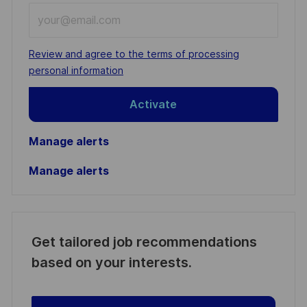
Enter
Email
address
Required
Review and agree to the terms of processing
(Required)
personal information
Activate
Manage alerts
Manage alerts
Get tailored job recommendations
based on your interests.