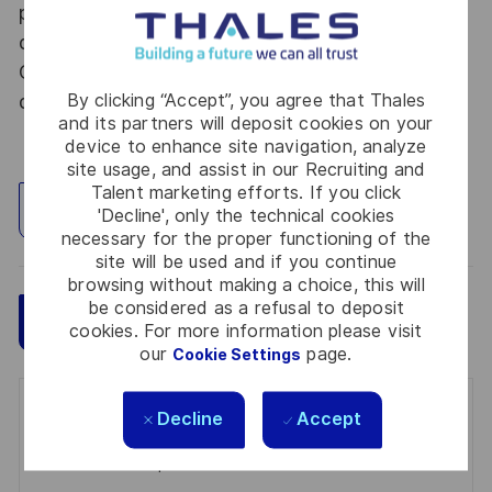
procédure d’habilitation, conformément aux
dispositions des articles R.2311-1 et suivants du
Code de la défense et de l’IGI 1300 SGDSN/PSE
By clicking “Accept”, you agree that Thales
du 09 août 2021.
and its partners will deposit cookies on your
device to enhance site navigation, analyze
site usage, and assist in our Recruiting and
Talent marketing efforts. If you click
Explore Location
'Decline', only the technical cookies
necessary for the proper functioning of the
site will be used and if you continue
browsing without making a choice, this will
be considered as a refusal to deposit
Save
Apply Now
cookies. For more information please visit
our
page.
Cookie Settings
Get notified for similar jobs
Decline
Accept
You'll receive updates once a week