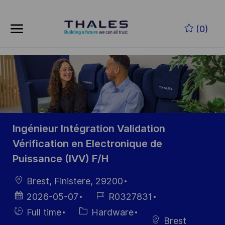
Skip to main content
Skip to main content
(0)
-
-
Ingénieur Intégration Validation
Vérification en Electronique de
Puissance (IVV) F/H
Location
Brest, Finistere, 29200
Posted
Job
2026-05-07
R0327831
Date
Id
Hiring
Category
Full time
Hardware
Brest