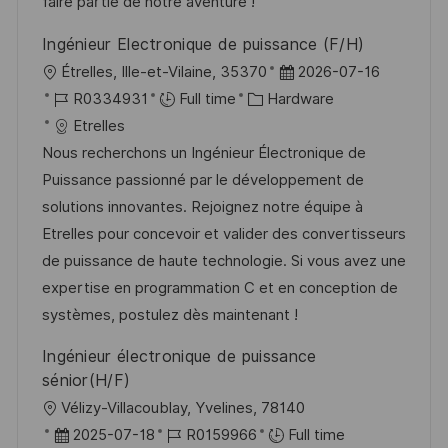
t
y
faire partie de notre aventure !
e
Ingénieur Electronique de puissance (F/H)
L
P
Étrelles, Ille-et-Vilaine, 35370
2026-07-16
o
J
C
o
R0334931
Full time
Hardware
c
o
a
s
Etrelles
a
b
t
t
Nous recherchons un Ingénieur Électronique de
t
I
e
e
Puissance passionné par le développement de
i
d
g
d
solutions innovantes. Rejoignez notre équipe à
o
o
D
Etrelles pour concevoir et valider des convertisseurs
n
r
a
de puissance de haute technologie. Si vous avez une
y
t
expertise en programmation C et en conception de
e
systèmes, postulez dès maintenant !
Ingénieur électronique de puissance
sénior(H/F)
L
Vélizy-Villacoublay, Yvelines, 78140
o
P
J
2025-07-18
R0159966
Full time