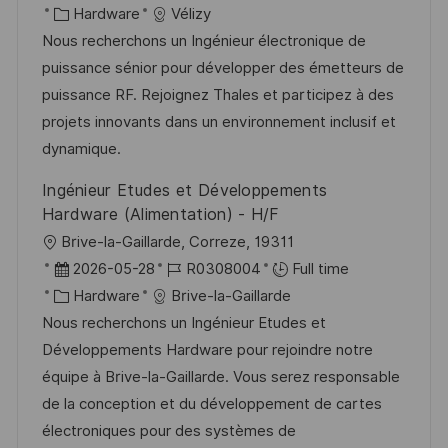
c
o
C
o
Hardware
Vélizy
a
s
a
b
Nous recherchons un Ingénieur électronique de
t
t
t
I
puissance sénior pour développer des émetteurs de
i
e
e
d
puissance RF. Rejoignez Thales et participez à des
o
d
g
projets innovants dans un environnement inclusif et
n
D
o
dynamique.
a
r
Ingénieur Etudes et Développements
t
y
Hardware (Alimentation) - H/F
e
L
Brive-la-Gaillarde, Correze, 19311
o
P
J
2026-05-28
R0308004
Full time
c
o
C
o
Hardware
Brive-la-Gaillarde
a
s
a
b
Nous recherchons un Ingénieur Etudes et
t
t
t
I
Développements Hardware pour rejoindre notre
i
e
e
d
équipe à Brive-la-Gaillarde. Vous serez responsable
o
d
g
de la conception et du développement de cartes
n
D
o
électroniques pour des systèmes de