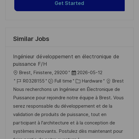
Get Started
Similar Jobs
Ingénieur développement en électronique de
puissance F/H
L
P
Brest, Finistere, 29200
2026-05-12
o
J
o
C
R0328155
Full time
Hardware
Brest
c
o
s
a
Nous recherchons un Ingénieur en Électronique de
a
b
t
t
Puissance pour rejoindre notre équipe à Brest. Vous
t
I
e
e
serez responsable du développement et de la
i
d
d
g
validation de produits de puissance, tout en
o
D
o
participant à l'architecture et à la conception de
n
a
r
systèmes innovants. Postulez dès maintenant pour