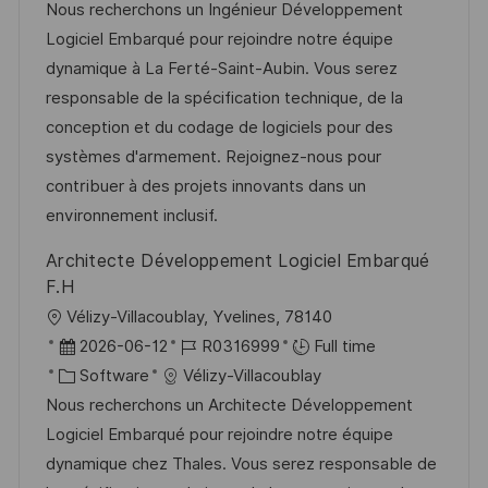
a
s
a
b
Nous recherchons un Ingénieur Développement
t
t
t
I
Logiciel Embarqué pour rejoindre notre équipe
i
e
e
d
dynamique à La Ferté-Saint-Aubin. Vous serez
o
d
g
responsable de la spécification technique, de la
n
D
o
conception et du codage de logiciels pour des
a
r
systèmes d'armement. Rejoignez-nous pour
t
y
contribuer à des projets innovants dans un
e
environnement inclusif.
Architecte Développement Logiciel Embarqué
F.H
L
Vélizy-Villacoublay, Yvelines, 78140
o
P
J
2026-06-12
R0316999
Full time
c
o
C
o
Software
Vélizy-Villacoublay
a
s
a
b
Nous recherchons un Architecte Développement
t
t
t
I
Logiciel Embarqué pour rejoindre notre équipe
i
e
e
d
dynamique chez Thales. Vous serez responsable de