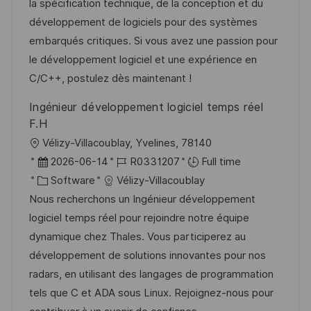
o
d
g
la spécification technique, de la conception et du
n
D
o
développement de logiciels pour des systèmes
a
r
embarqués critiques. Si vous avez une passion pour
t
y
le développement logiciel et une expérience en
e
C/C++, postulez dès maintenant !
Ingénieur développement logiciel temps réel
F.H
L
Vélizy-Villacoublay, Yvelines, 78140
o
P
J
2026-06-14
R0331207
Full time
c
o
C
o
Software
Vélizy-Villacoublay
a
s
a
b
Nous recherchons un Ingénieur développement
t
t
t
I
logiciel temps réel pour rejoindre notre équipe
i
e
e
d
dynamique chez Thales. Vous participerez au
o
d
g
développement de solutions innovantes pour nos
n
D
o
radars, en utilisant des langages de programmation
a
r
tels que C et ADA sous Linux. Rejoignez-nous pour