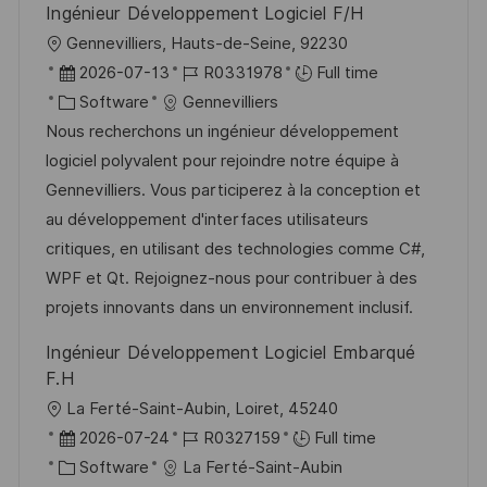
Ingénieur Développement Logiciel F/H
L
Gennevilliers, Hauts-de-Seine, 92230
o
P
J
2026-07-13
R0331978
Full time
c
o
C
o
Software
Gennevilliers
a
s
a
b
Nous recherchons un ingénieur développement
t
t
t
I
logiciel polyvalent pour rejoindre notre équipe à
i
e
e
d
Gennevilliers. Vous participerez à la conception et
o
d
g
au développement d'interfaces utilisateurs
n
D
o
critiques, en utilisant des technologies comme C#,
a
r
WPF et Qt. Rejoignez-nous pour contribuer à des
t
y
projets innovants dans un environnement inclusif.
e
Ingénieur Développement Logiciel Embarqué
F.H
L
La Ferté-Saint-Aubin, Loiret, 45240
o
P
J
2026-07-24
R0327159
Full time
c
o
C
o
Software
La Ferté-Saint-Aubin