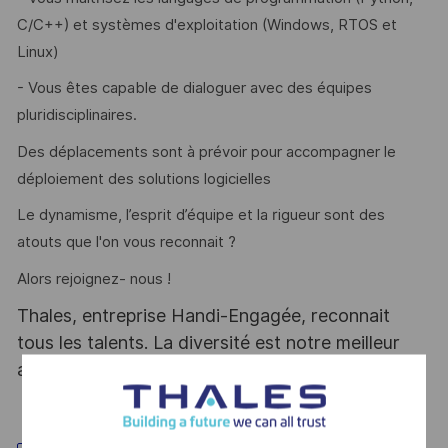
C/C++) et systèmes d'exploitation (Windows, RTOS et
Linux)
- Vous êtes capable de dialoguer avec des équipes
pluridisciplinaires.
Des déplacements sont à prévoir pour accompagner le
déploiement des solutions logicielles
Le dynamisme, l’esprit d’équipe et la rigueur sont des
atouts que l'on vous reconnait ?
Alors rejoignez- nous !
Thales, entreprise Handi-Engagée, reconnait
tous les talents. La diversité est notre meilleur
atout. Postulez et rejoignez nous !