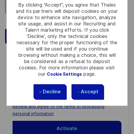
By clicking “Accept”, you agree that Thales
Explore Location
and its partners will deposit cookies on your
device to enhance site navigation, analyze
site usage, and assist in our Recruiting and
Talent marketing efforts. If you click
'Decline', only the technical cookies
Save
Apply Now
necessary for the proper functioning of the
site will be used and if you continue
browsing without making a choice, this will
be considered as a refusal to deposit
Get notified for similar jobs
cookies. For more information please visit
our
page.
Cookie Settings
You'll receive updates once a week
Enter
Decline
Accept
Email
address
Required
Review and agree to the terms of processing
(Required)
personal information
Activate