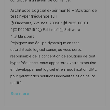
t
y
contribuer à un avenir de confiance.
e
Architecte Logiciel expérimenté – Solution de
test hyperfréquence F.H
L
P
Élancourt, Yvelines, 78990
2025-08-01
o
J
C
o
R0295715
Full time
Software
c
o
a
s
Elancourt
a
b
t
t
Rejoignez une équipe dynamique en tant
t
I
e
e
qu'architecte logiciel senior, où vous serez
i
d
g
d
responsable de la conception de solutions de test
o
o
D
hyperfréquence. Vous apporterez votre expertise
n
r
a
en développement logiciel et en modélisation UML
y
t
pour garantir des solutions innovantes et de haute
e
qualité.
See more