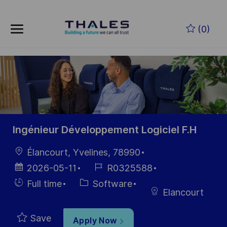
Skip to main content
Skip to main content
(0)
-
-
Ingénieur Développement Logiciel F.H
Location
Élancourt, Yvelines, 78990
Posted
Job
2026-05-11
R0325588
Date
Id
Hiring
Category
Full time
Software
Elancourt
Type
Save
Apply Now