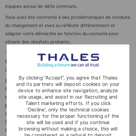
équipes autour de défis communs.
Vous avez été confronté à des problématiques de conduite
du changement et avez su réfléchir différemment et
adapter votre démarche en fonction du contexte pour
obtenir des résultats probants.
Thales, entreprise Handi-Engagée, reconnait
tous les talents. La diversité est notre meilleur
atout. Postulez et rejoignez nous !
By clicking “Accept”, you agree that Thales
Le poste pouvant nécessiter d'accéder à des
and its partners will deposit cookies on your
informations relevant du secret de la défense
device to enhance site navigation, analyze
nationale, la personne retenue fera l'objet d'une
site usage, and assist in our Recruiting and
Talent marketing efforts. If you click
procédure d’habilitation, conformément aux
'Decline', only the technical cookies
dispositions des articles R.2311-1 et suivants du
necessary for the proper functioning of the
Code de la défense et de l’IGI 1300 SGDSN/PSE
site will be used and if you continue
browsing without making a choice, this will
du 09 août 2021.
be considered as a refusal to deposit