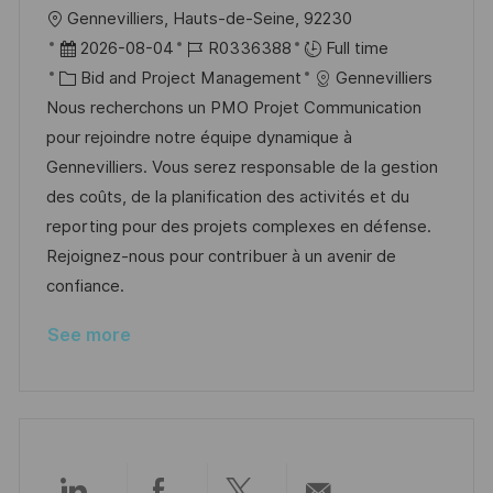
L
Gennevilliers, Hauts-de-Seine, 92230
o
P
J
2026-08-04
R0336388
Full time
c
o
C
o
Bid and Project Management
Gennevilliers
a
s
a
b
Nous recherchons un PMO Projet Communication
t
t
t
I
pour rejoindre notre équipe dynamique à
i
e
e
d
Gennevilliers. Vous serez responsable de la gestion
o
d
g
des coûts, de la planification des activités et du
n
D
o
reporting pour des projets complexes en défense.
a
r
Rejoignez-nous pour contribuer à un avenir de
t
y
confiance.
e
See more