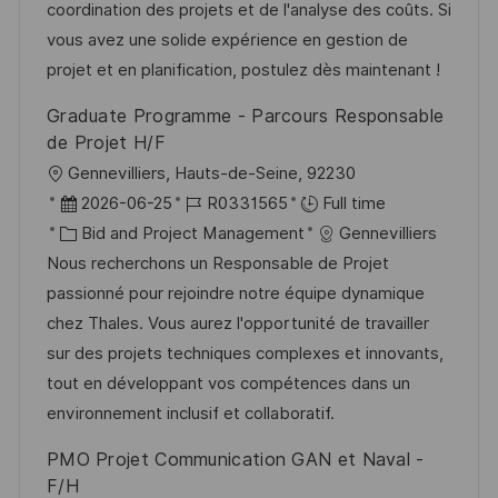
o
d
g
coordination des projets et de l'analyse des coûts. Si
n
D
o
vous avez une solide expérience en gestion de
a
r
projet et en planification, postulez dès maintenant !
t
y
Graduate Programme - Parcours Responsable
e
de Projet H/F
L
Gennevilliers, Hauts-de-Seine, 92230
o
P
J
2026-06-25
R0331565
Full time
c
o
C
o
Bid and Project Management
Gennevilliers
a
s
a
b
Nous recherchons un Responsable de Projet
t
t
t
I
passionné pour rejoindre notre équipe dynamique
i
e
e
d
chez Thales. Vous aurez l'opportunité de travailler
o
d
g
sur des projets techniques complexes et innovants,
n
D
o
tout en développant vos compétences dans un
a
r
environnement inclusif et collaboratif.
t
y
PMO Projet Communication GAN et Naval -
e
F/H