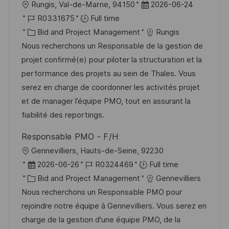
L
P
Rungis, Val-de-Marne, 94150
2026-06-24
o
J
o
R0331675
Full time
c
o
C
s
Bid and Project Management
Rungis
a
b
a
t
Nous recherchons un Responsable de la gestion de
t
I
t
e
projet confirmé(e) pour piloter la structuration et la
i
d
e
d
performance des projets au sein de Thales. Vous
o
g
D
serez en charge de coordonner les activités projet
n
o
a
et de manager l’équipe PMO, tout en assurant la
r
t
fiabilité des reportings.
y
e
Responsable PMO - F/H
L
Gennevilliers, Hauts-de-Seine, 92230
o
P
J
2026-06-26
R0324469
Full time
c
o
C
o
Bid and Project Management
Gennevilliers
a
s
a
b
Nous recherchons un Responsable PMO pour
t
t
t
I
rejoindre notre équipe à Gennevilliers. Vous serez en
i
e
e
d
charge de la gestion d'une équipe PMO, de la