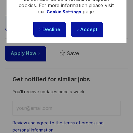
cookies. For more information please visit
our
page.
Cookie Settings
Explore Location
Decline
Accept
Save
Apply Now
Get notified for similar jobs
You'll receive updates once a week
Enter
Email
address
Required
Review and agree to the terms of processing
(Required)
personal information