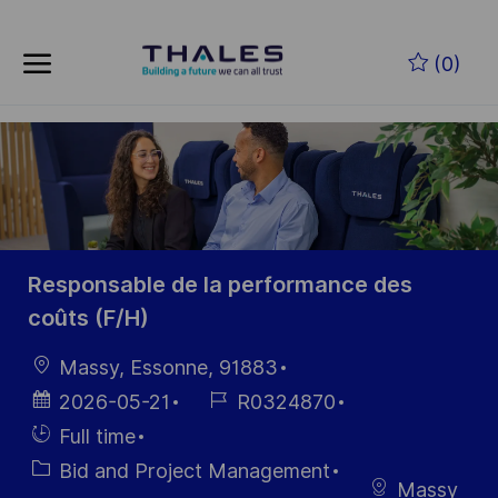
Skip to main content
Skip to main content
(0)
-
-
Responsable de la performance des
coûts (F/H)
Location
Massy, Essonne, 91883
Posted
Job
2026-05-21
R0324870
Date
Id
Hiring
Full time
Type
Category
Bid and Project Management
Massy