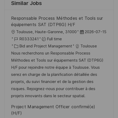
Similar Jobs
Responsable Process Méthodes et Tools sur
équipements SAT (DTP6G) H/F
L
P
Toulouse, Haute-Garonne, 31000
2026-07-15
o
J
o
R0333241
Full time
c
o
C
s
Bid and Project Management
Toulouse
a
b
a
t
Nous recherchons un Responsable Process
t
I
t
e
Méthodes et Tools sur équipements SAT (DTP6G)
i
d
e
d
H/F pour rejoindre notre équipe à Toulouse. Vous
o
g
D
serez en charge de la planification détaillée des
n
o
a
projets, du suivi financier et de la gestion des
r
t
risques. Rejoignez-nous pour contribuer à des
y
e
projets innovants dans le secteur spatial.
Project Management Officer confirmé(e)
(H/F)