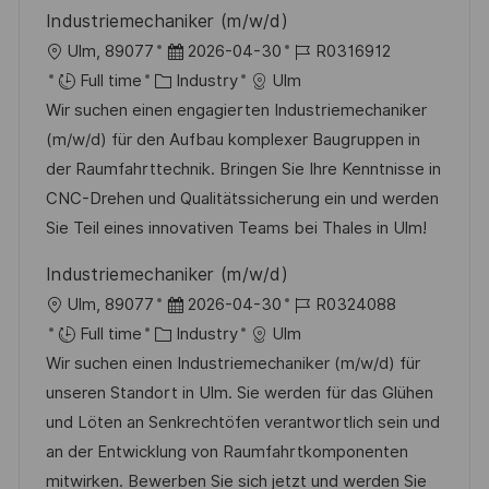
y
t
Industriemechaniker (m/w/d)
e
L
P
J
Ulm, 89077
2026-04-30
R0316912
o
C
o
o
Full time
Industry
Ulm
c
a
s
b
Wir suchen einen engagierten Industriemechaniker
a
t
t
I
(m/w/d) für den Aufbau komplexer Baugruppen in
t
e
e
d
der Raumfahrttechnik. Bringen Sie Ihre Kenntnisse in
i
g
d
CNC-Drehen und Qualitätssicherung ein und werden
o
o
D
Sie Teil eines innovativen Teams bei Thales in Ulm!
n
r
a
Industriemechaniker (m/w/d)
y
t
L
P
J
Ulm, 89077
2026-04-30
R0324088
e
o
C
o
o
Full time
Industry
Ulm
c
a
s
b
Wir suchen einen Industriemechaniker (m/w/d) für
a
t
t
I
unseren Standort in Ulm. Sie werden für das Glühen
t
e
e
d
und Löten an Senkrechtöfen verantwortlich sein und
i
g
d
an der Entwicklung von Raumfahrtkomponenten
o
o
D
mitwirken. Bewerben Sie sich jetzt und werden Sie