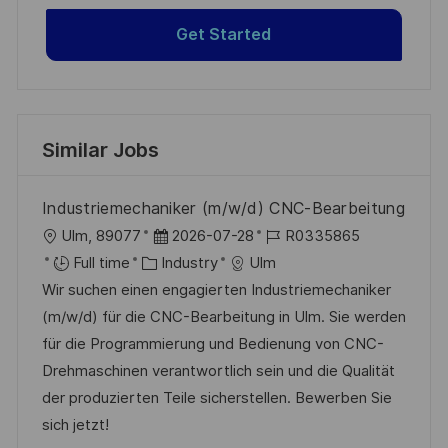
Get Started
Similar Jobs
Industriemechaniker (m/w/d) CNC-Bearbeitung
L
P
J
Ulm, 89077
2026-07-28
R0335865
o
C
o
o
Full time
Industry
Ulm
c
a
s
b
Wir suchen einen engagierten Industriemechaniker
a
t
t
I
(m/w/d) für die CNC-Bearbeitung in Ulm. Sie werden
t
e
e
d
für die Programmierung und Bedienung von CNC-
i
g
d
Drehmaschinen verantwortlich sein und die Qualität
o
o
D
der produzierten Teile sicherstellen. Bewerben Sie
n
r
a
sich jetzt!