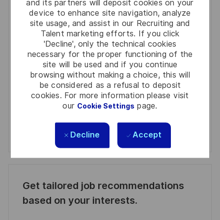
and its partners will deposit cookies on your
device to enhance site navigation, analyze
Enter
site usage, and assist in our Recruiting and
Talent marketing efforts. If you click
Email
'Decline', only the technical cookies
address
Required
Review and agree to the terms of processing
necessary for the proper functioning of the
(Required)
personal information
site will be used and if you continue
browsing without making a choice, this will
be considered as a refusal to deposit
Activate
cookies. For more information please visit
our
page.
Cookie Settings
Manage alerts
Manage alerts
Decline
Accept
Get tailored job recommendations
based on your interests.