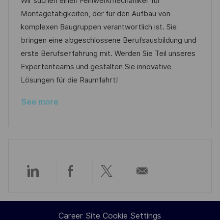
Wir suchen einen Feinwerkmechaniker für
a
t
t
I
Montagetätigkeiten, der für den Aufbau von
t
e
e
d
komplexen Baugruppen verantwortlich ist. Sie
i
g
d
bringen eine abgeschlossene Berufsausbildung und
o
o
D
erste Berufserfahrung mit. Werden Sie Teil unseres
n
r
a
Expertenteams und gestalten Sie innovative
y
t
Lösungen für die Raumfahrt!
e
See more
Share
Share
Share
Share
via
via
via
via
Career Site Cookie Settings