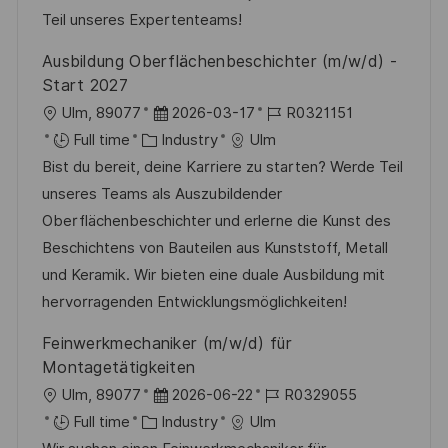
n
r
a
Teil unseres Expertenteams!
y
t
Ausbildung Oberflächenbeschichter (m/w/d) -
e
Start 2027
L
P
J
Ulm, 89077
2026-03-17
R0321151
o
C
o
o
Full time
Industry
Ulm
c
a
s
b
Bist du bereit, deine Karriere zu starten? Werde Teil
a
t
t
I
unseres Teams als Auszubildender
t
e
e
d
Oberflächenbeschichter und erlerne die Kunst des
i
g
d
Beschichtens von Bauteilen aus Kunststoff, Metall
o
o
D
und Keramik. Wir bieten eine duale Ausbildung mit
n
r
a
hervorragenden Entwicklungsmöglichkeiten!
y
t
Feinwerkmechaniker (m/w/d) für
e
Montagetätigkeiten
L
P
J
Ulm, 89077
2026-06-22
R0329055
o
C
o
o
Full time
Industry
Ulm
c
a
s
b