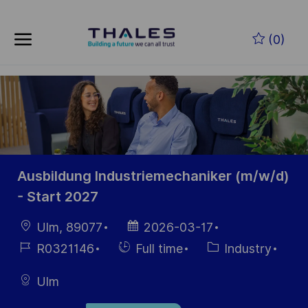
Skip to main content
Skip to main content
(0)
-
-
Ausbildung Industriemechaniker (m/w/d)
- Start 2027
Location
Posted
Ulm, 89077
2026-03-17
Date
Job
Hiring
Category
R0321146
Full time
Industry
Id
Type
Ulm