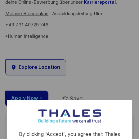
deine Online-Bewerbung über unser
.
Karriereportal
Melanie Brunnenkan
– Ausbildungsleitung Ulm
+49 731 40729 746
*Human Intelligence
Explore Location
Save
Apply Now
Get notified for similar jobs
By clicking “Accept”, you agree that Thales
You'll receive updates once a week