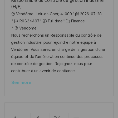
Responsable du contrôle de gestion industriel
(H/F)
L
P
Vendôme, Loir-et-Cher, 41000
2026-07-28
o
J
C
o
R0334497
Full time
Finance
c
o
a
s
Vendome
a
b
t
t
Nous recherchons un Responsable du contrôle de
t
I
e
e
gestion industriel pour rejoindre notre équipe à
i
d
g
d
Vendôme. Vous serez en charge de la gestion d'une
o
o
D
équipe et de l'amélioration continue des processus
n
r
a
de contrôle de gestion. Rejoignez-nous pour
y
t
contribuer à un avenir de confiance.
e
See more