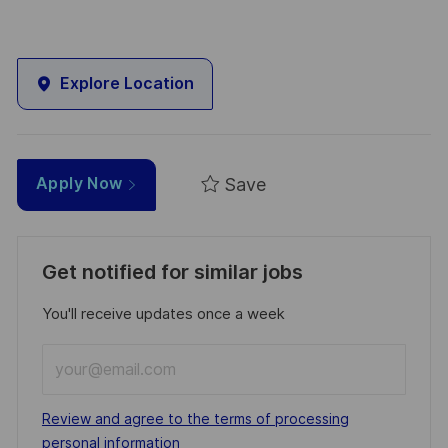
Explore Location
Save
Apply Now
Get notified for similar jobs
You'll receive updates once a week
Enter
Email
address
Required
Review and agree to the terms of processing
(Required)
personal information