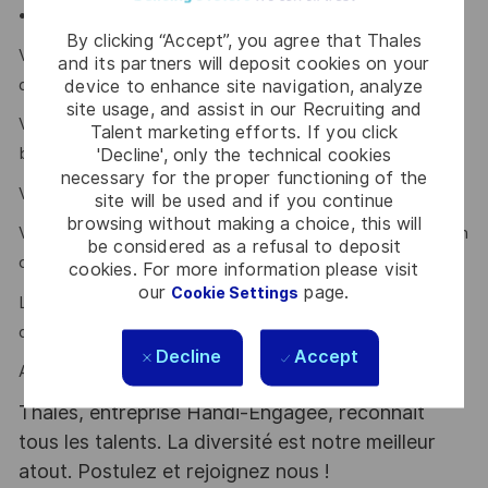
• le développement d’outils d’analyse.
By clicking “Accept”, you agree that Thales
Vous avez développé une aisance dans la compréhension
and its partners will deposit cookies on your
des flux applicatifs.
device to enhance site navigation, analyze
site usage, and assist in our Recruiting and
Vous avez piloté ou contribué à un projet métier (en mode
Talent marketing efforts. If you click
'Decline', only the technical cookies
build ou run) impliquant l'accompagnement au changement.
necessary for the proper functioning of the
Vous êtes reconnu(e) pour votre excellente rigueur.
site will be used and if you continue
browsing without making a choice, this will
Vous avez des compétences en pédagogie et vous êtes en
be considered as a refusal to deposit
capacité de former et d'accompagner les équipes.
cookies. For more information please visit
our
page.
Cookie Settings
La rigueur, la proactivité, l’esprit d’équipe et l’écoute sont
des atouts que l'on vous reconnait ?
Decline
Accept
Alors ce poste est fait pour vous !
Thales, entreprise Handi-Engagée, reconnait
tous les talents. La diversité est notre meilleur
atout. Postulez et rejoignez nous !