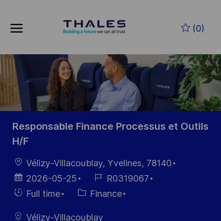
Skip to main content
Skip to main content
(0)
-
-
Responsable Finance Processus et Outils
H/F
Location
Vélizy-Villacoublay, Yvelines, 78140
Posted
Job
2026-05-25
R0319067
Date
Id
Hiring
Category
Full time
Finance
Type
Vélizy-Villacoublay