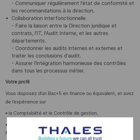
- Communiquer régulièrement l'état de conformité et
les recommandations à la direction.
Collaboration interfonctionnelle
- Faire la liaison entre la Direction juridique et
contrats, l'IT, l'Audit Interne, et les autres
départements.
- Coordonner les audits internes et externes et
traiter les conclusions d'audit.
- Assurer l'intégration harmonieuse des contrôles
dans tous les processus métier.
Votre profil
Vous disposez d’un Bac+5 en finance ou équivalent, et avez
de l’expérience sur
• la Comptabilité et le Contrôle de gestion,
• l’utilisation des outils SAP et une excellente maitrise de
Microsoft Office (Excel, PowerPoint,..)