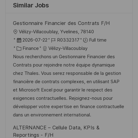
Similar Jobs
Gestionnaire Financier des Contrats F/H
L
Vélizy-Villacoublay, Yvelines, 78140
o
P
J
2026-07-22
R0332317
Full time
c
o
C
o
Finance
Vélizy-Villacoublay
a
s
a
b
Nous recherchons un Gestionnaire Financier des
t
t
t
I
Contrats pour rejoindre notre équipe dynamique
i
e
e
d
chez Thales. Vous serez responsable de la gestion
o
d
g
financière de contrats complexes, en utilisant SAP
n
D
o
et Microsoft Excel pour garantir le respect des
a
r
exigences contractuelles. Rejoignez-nous pour
t
y
développer votre expertise en finance contractuelle
e
dans un environnement international.
ALTERNANCE – Cellule Data, KPIs &
Reportings - F/H