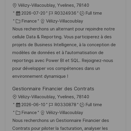
L
Vélizy-Villacoublay, Yvelines, 78140
o
P
J
2026-07-20
R0324936
Full time
c
o
C
o
Finance
Vélizy-Villacoublay
a
s
a
b
Nous recherchons un alternant pour rejoindre notre
t
t
t
I
cellule Data & Reporting. Vous participerez à des
i
e
e
d
projets de Business Intelligence, à la conception de
o
d
g
modèles de données et à l'automatisation de
n
D
o
reportings avec Power BI et SQL. Rejoignez-nous
a
r
pour développer vos compétences dans un
t
y
environnement dynamique !
e
Gestionnaire Financier des Contrats
L
Vélizy-Villacoublay, Yvelines, 78140
o
P
J
2026-06-10
R0330878
Full time
c
o
C
o
Finance
Vélizy-Villacoublay
a
s
a
b
Nous recherchons un Gestionnaire Financier des
t
t
t
I
Contrats pour piloter la facturation, analyser les