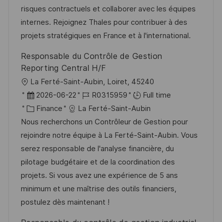
i
e
e
d
risques contractuels et collaborer avec les équipes
o
d
g
internes. Rejoignez Thales pour contribuer à des
n
D
o
projets stratégiques en France et à l'international.
a
r
Responsable du Contrôle de Gestion
t
y
Reporting Central H/F
e
L
La Ferté-Saint-Aubin, Loiret, 45240
o
P
J
2026-06-22
R0315959
Full time
c
o
C
o
Finance
La Ferté-Saint-Aubin
a
s
a
b
Nous recherchons un Contrôleur de Gestion pour
t
t
t
I
rejoindre notre équipe à La Ferté-Saint-Aubin. Vous
i
e
e
d
serez responsable de l'analyse financière, du
o
d
g
pilotage budgétaire et de la coordination des
n
D
o
projets. Si vous avez une expérience de 5 ans
a
r
minimum et une maîtrise des outils financiers,
t
y
postulez dès maintenant !
e