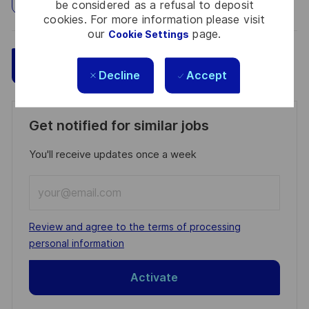
be considered as a refusal to deposit
cookies. For more information please visit
our
page.
Cookie Settings
Save
Apply Now
Decline
Accept
Get notified for similar jobs
You'll receive updates once a week
Enter
Email
address
Required
Review and agree to the terms of processing
(Required)
personal information
Activate