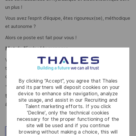
un plus !
Vous avez l’esprit d’équipe, êtes rigoureux(se), méthodique
et autonome ?
Alors ce poste est fait pour vous !
Mot de l’équipe/du manager
Vous souhaitez travailler sur des produits de hautes
technologies et participer à la mise en place de notre usine
de demain, n’hésitez pas et rejoignez-nous !
By clicking “Accept”, you agree that Thales
and its partners will deposit cookies on your
Thales, entreprise Handi-Engagée, reconnait
device to enhance site navigation, analyze
tous les talents. La diversité est notre meilleur
site usage, and assist in our Recruiting and
atout. Postulez et rejoignez nous !
Talent marketing efforts. If you click
'Decline', only the technical cookies
necessary for the proper functioning of the
site will be used and if you continue
browsing without making a choice, this will
Explore Location