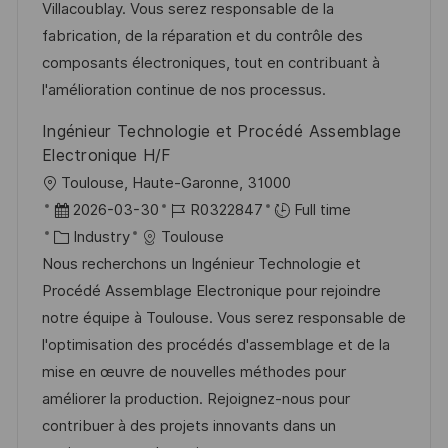
i
e
e
d
Villacoublay. Vous serez responsable de la
o
d
g
fabrication, de la réparation et du contrôle des
n
D
o
composants électroniques, tout en contribuant à
a
r
l'amélioration continue de nos processus.
t
y
Ingénieur Technologie et Procédé Assemblage
e
Electronique H/F
L
Toulouse, Haute-Garonne, 31000
o
P
J
2026-03-30
R0322847
Full time
c
o
C
o
Industry
Toulouse
a
s
a
b
Nous recherchons un Ingénieur Technologie et
t
t
t
I
Procédé Assemblage Electronique pour rejoindre
i
e
e
d
notre équipe à Toulouse. Vous serez responsable de
o
d
g
l'optimisation des procédés d'assemblage et de la
n
D
o
mise en œuvre de nouvelles méthodes pour
a
r
améliorer la production. Rejoignez-nous pour
t
y
contribuer à des projets innovants dans un