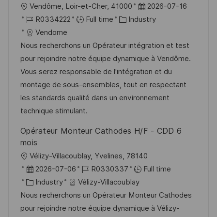
L
P
Vendôme, Loir-et-Cher, 41000
2026-07-16
o
J
C
o
R0334222
Full time
Industry
c
o
a
s
Vendome
a
b
t
t
Nous recherchons un Opérateur intégration et test
t
I
e
e
pour rejoindre notre équipe dynamique à Vendôme.
i
d
g
d
Vous serez responsable de l'intégration et du
o
o
D
montage de sous-ensembles, tout en respectant
n
r
a
les standards qualité dans un environnement
y
t
technique stimulant.
e
Opérateur Monteur Cathodes H/F - CDD 6
mois
L
Vélizy-Villacoublay, Yvelines, 78140
o
P
J
2026-07-06
R0330337
Full time
c
o
C
o
Industry
Vélizy-Villacoublay
a
s
a
b
Nous recherchons un Opérateur Monteur Cathodes
t
t
t
I
pour rejoindre notre équipe dynamique à Vélizy-