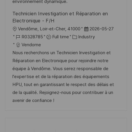
e
environnement dynamique.
Technicien Investigation et Réparation en
Electronique - F/H
L
P
Vendôme, Loir-et-Cher, 41000
2026-05-27
o
J
C
o
R0328785
Full time
Industry
c
o
a
s
Vendome
a
b
t
t
Nous recherchons un Technicien Investigation et
t
I
e
e
Réparation en Electronique pour rejoindre notre
i
d
g
d
équipe à Vendôme. Vous serez responsable de
o
o
D
l'expertise et de la réparation des équipements
n
r
a
HPU, tout en garantissant le respect des délais et
y
t
de la qualité. Rejoignez-nous pour contribuer à un
e
avenir de confiance !