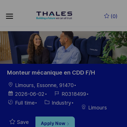
Skip to main content
Skip to main content
(0)
-
-
Monteur mécanique en CDD F/H
Location
Limours, Essonne, 91470
Posted
Job
2026-06-02
R0318499
Date
Id
Hiring
Category
Full time
Industry
Limours
Type
Save
Apply Now