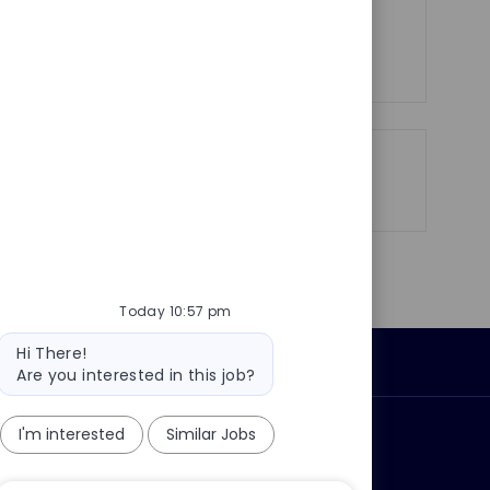
See more
Share
Share
Share
Share
via
via
via
via
LinkedIn
Facebook
twitter
email
Today 10:57 pm
Bot
Hi There!
Personal Information
message
Are you interested in this job?
I'm interested
Similar Jobs
ly?
Why join us?