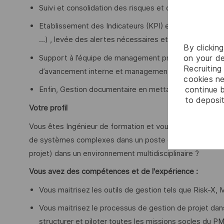
Suivi et consolidation des risques et opportunités et
Etablissement des Indicateurs (KPI) et du tableau de
…) , levée des alertes nécessaires et suivi des action
By clickin
on your de
Support à l’équipe de management programme pour l’org
Recruiting 
d’avancement interne et management
cookies ne
continue b
Enfin, Gestion documentaire en mettant à jour les d
to deposit
Votre profil
Vous êtes Ingénieur de formation et vous avez une expér
de systèmes complexes dans un poste de PMO ou de m
projet) dans un environnement multidisciplinaire ?
Vous avez des compétences et de l'expérience :
Vous maitrisez les outils de gestion tels que Risk-X, 
Vous maitrisez le processus de gestion de projet da
structurer et piloter toutes les missions socles du P