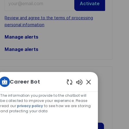
Activate
Email
address
Required
Review and agree to the terms of processing
(Required)
personal information
Manage alerts
Manage alerts
Get tailored job
Career Bot
recommendations
Enabled
based on your
Chatbot
The information you provide to the chatbot will
Sounds
be collected to improve your experience. Please
interests.
read our
privacy policy
to see how we are storing
and protecting your data