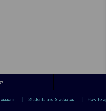
gs
fessions
Students and Graduates
How to app