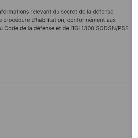
nformations relevant du secret de la défense
une procédure d’habilitation, conformément aux
s du Code de la défense et de l’IGI 1300 SGDSN/PSE