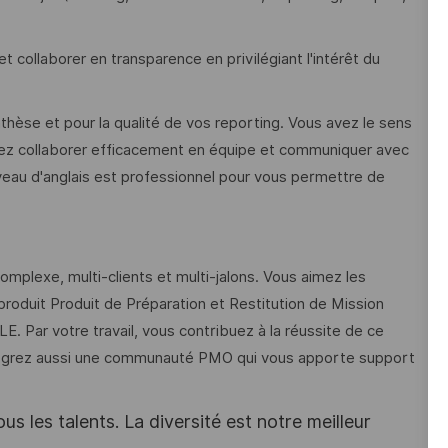
t collaborer en transparence en privilégiant l'intérêt du
nthèse et pour la qualité de vos reporting. Vous avez le sens
savez collaborer efficacement en équipe et communiquer avec
iveau d'anglais est professionnel pour vous permettre de
mplexe, multi-clients et multi-jalons. Vous aimez les
 produit Produit de Préparation et Restitution de Mission
 Par votre travail, vous contribuez à la réussite de ce
tégrez aussi une communauté PMO qui vous apporte support
s les talents. La diversité est notre meilleur