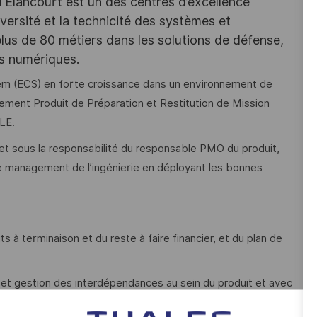
d'Elancourt est un des centres d’excellence
versité et la technicité des systèmes et
lus de 80 métiers dans les solutions de défense,
es numériques.
tem (ECS) en forte croissance dans un environnement de
ement Produit de Préparation et Restitution de Mission
LE.
t sous la responsabilité du responsable PMO du produit,
 management de l’ingénierie en déployant les bonnes
ts à terminaison et du reste à faire financier, et du plan de
s et gestion des interdépendances au sein du produit et avec