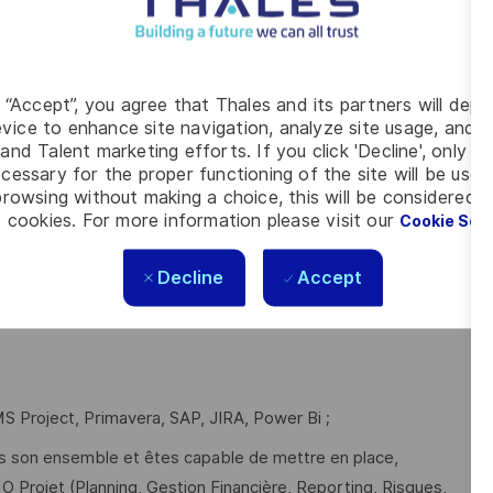
 des plans d’actions associés
 bord produit (Jalons, ETC, R&O, charges, indicateurs, EVM,
s et plans d’action
g “Accept”, you agree that Thales and its partners will depo
vice to enhance site navigation, analyze site usage, and as
anisation, la préparation, le pilotage et le suivi des revues
and Talent marketing efforts. If you click 'Decline', only t
cessary for the proper functioning of the site will be used
rowsing without making a choice, this will be considered a
ocuments de référence.
 cookies. For more information please visit our
Cookie Set
Decline
Accept
ience significative de plus de 10 ans en gestion de projets
anagement de projets (Responsable de Lot ou Chef de
MS Project, Primavera, SAP, JIRA, Power Bi ;
ns son ensemble et êtes capable de mettre en place,
MO Projet (Planning, Gestion Financière, Reporting, Risques,