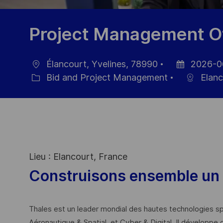
Project Management Of
Élancourt, Yvelines, 78990
2026-0
Location
Posted
Bid and Project Management
Elanc
Category
Date
Lieu : Elancourt, France
Construisons ensemble un 
Thales est un leader mondial des hautes technologies spé
Aéronautique & Spatial, et Cyber & Digital. Il développe 