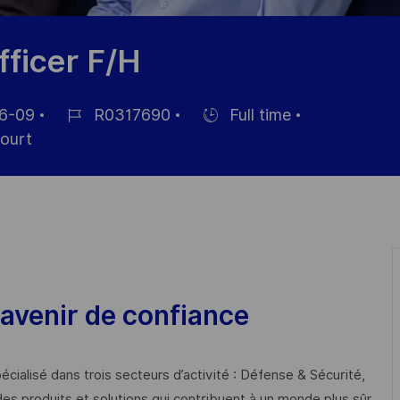
ficer F/H
6-09
R0317690
Full time
Job
Hiring
ourt
Id
Type
avenir de confiance
cialisé dans trois secteurs d’activité : Défense & Sécurité,
des produits et solutions qui contribuent à un monde plus sûr,