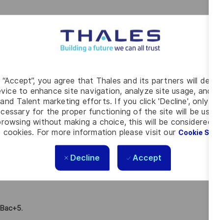
pes produits et programmes
rité
et la
présence aux conseils de sécurité
n de la sécurité
g “Accept”, you agree that Thales and its partners will depo
es applicables
(RFD, RFW)
vice to enhance site navigation, analyze site usage, and as
and Talent marketing efforts. If you click 'Decline', only t
alyse d’incident)
cessary for the proper functioning of the site will be used
es cybernétiques
rowsing without making a choice, this will be considered a
 cookies. For more information please visit our
Cookie Set
on d’outils de sécurité (
SAST, DAST, anti-malware
)
é
(rapports de durcissement, suivi des vulnérabilités).
Decline
Accept
t Bac+5
.