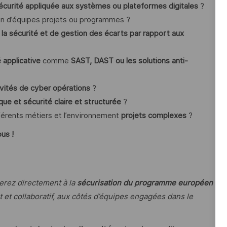
curité appliquée aux systèmes ou plateformes digitales
?
in d’équipes projets ou programmes ?
e la sécurité et de gestion des écarts par rapport aux
é applicative
comme
SAST, DAST ou les solutions anti-
ivités de cyber opérations
?
ue et sécurité claire et structurée
?
ifférents métiers et l’environnement
projets complexes
?
us !
uerez directement à la
sécurisation du programme européen
 et collaboratif, aux côtés d’équipes engagées dans le