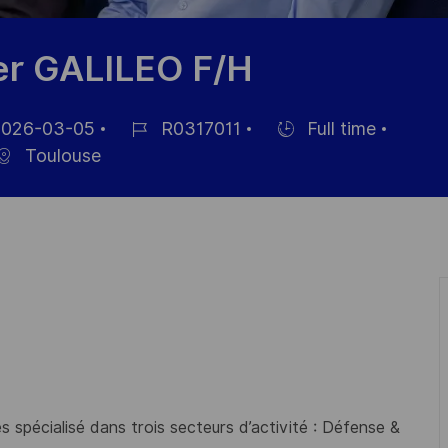
er GALILEO F/H
026-03-05
R0317011
Full time
Job
Hiring
Toulouse
Id
Type
 spécialisé dans trois secteurs d’activité : Défense &