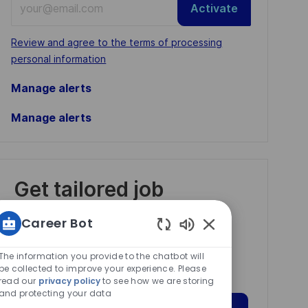
Activate
Email
address
Required
Review and agree to the terms of processing
(Required)
personal information
Manage alerts
Manage alerts
Get tailored job
recommendations
Career Bot
based on your
Enabled
interests.
Chatbot
The information you provide to the chatbot will
Sounds
be collected to improve your experience. Please
read our
privacy policy
to see how we are storing
and protecting your data