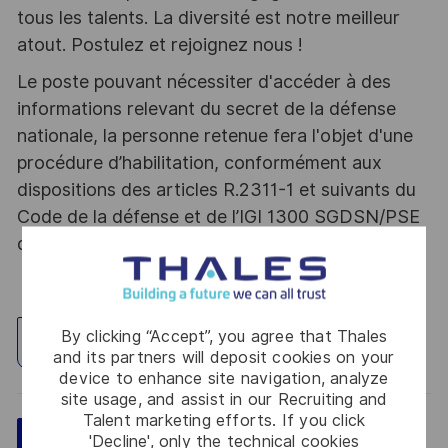
tous les talents. La diversité est notre meilleur
atout. Postulez et rejoignez nous !
Le poste pouvant nécessiter d'accéder à des
informations relevant du secret de la défense
nationale, la personne retenue fera l'objet d'une
procédure d’habilitation, conformément aux
dispositions des articles R.2311-1 et suivants du
Code de la défense et de l’IGI 1300 SGDSN/PSE
du 09 août 2021.
By clicking “Accept”, you agree that Thales
Explore Location
and its partners will deposit cookies on your
device to enhance site navigation, analyze
site usage, and assist in our Recruiting and
Talent marketing efforts. If you click
'Decline', only the technical cookies
Save
Apply Now