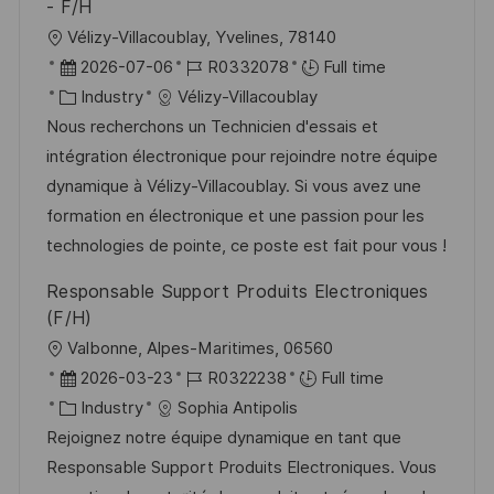
- F/H
L
Vélizy-Villacoublay, Yvelines, 78140
o
P
J
2026-07-06
R0332078
Full time
c
o
C
o
Industry
Vélizy-Villacoublay
a
s
a
b
Nous recherchons un Technicien d'essais et
t
t
t
I
intégration électronique pour rejoindre notre équipe
i
e
e
d
dynamique à Vélizy-Villacoublay. Si vous avez une
o
d
g
formation en électronique et une passion pour les
n
D
o
technologies de pointe, ce poste est fait pour vous !
a
r
Responsable Support Produits Electroniques
t
y
(F/H)
e
L
Valbonne, Alpes-Maritimes, 06560
o
P
J
2026-03-23
R0322238
Full time
c
o
C
o
Industry
Sophia Antipolis
a
s
a
b
Rejoignez notre équipe dynamique en tant que
t
t
t
I
Responsable Support Produits Electroniques. Vous