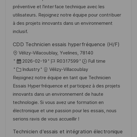
t
I
e
e
préventive et l'interface technique avec les
i
d
g
d
utilisateurs. Rejoignez notre équipe pour contribuer
o
o
D
à des projets innovants dans un environnement
n
r
a
inclusif.
y
t
CDD Technicien essais hyperfréquence (H/F)
e
L
Vélizy-Villacoublay, Yvelines, 78140
o
P
J
2026-02-19
R0317599
Full time
c
o
C
o
Industry
Vélizy-Villacoublay
a
s
a
b
Rejoignez notre équipe en tant que Technicien
t
t
t
I
Essais Hyperfréquence et participez à des projets
i
e
e
d
innovants dans un environnement de haute
o
d
g
technologie. Si vous avez une formation en
n
D
o
électronique et une passion pour les essais, nous
a
r
serions ravis de vous accueillir !
t
y
Technicien d'essais et intégration électronique
e