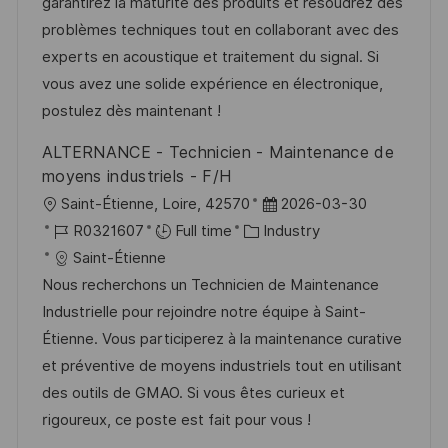
i
e
e
d
garantirez la maturité des produits et résoudrez des
o
d
g
problèmes techniques tout en collaborant avec des
n
D
o
experts en acoustique et traitement du signal. Si
a
r
vous avez une solide expérience en électronique,
t
y
postulez dès maintenant !
e
ALTERNANCE - Technicien - Maintenance de
moyens industriels - F/H
L
P
Saint-Étienne, Loire, 42570
2026-03-30
o
J
C
o
R0321607
Full time
Industry
c
o
a
s
Saint-Étienne
a
b
t
t
Nous recherchons un Technicien de Maintenance
t
I
e
e
Industrielle pour rejoindre notre équipe à Saint-
i
d
g
d
Étienne. Vous participerez à la maintenance curative
o
o
D
et préventive de moyens industriels tout en utilisant
n
r
a
des outils de GMAO. Si vous êtes curieux et
y
t
rigoureux, ce poste est fait pour vous !
e