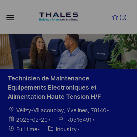
Skip to main content
Skip to main content
(0)
-
-
Technicien de Maintenance
Equipements Electroniques et
Alimentation Haute Tension H/F
Location
Vélizy-Villacoublay, Yvelines, 78140
Posted
Job
2026-02-20
R0316491
Date
Id
Hiring
Category
Full time
Industry