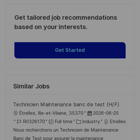
Get tailored job recommendations
based on your interests.
Get Started
Similar Jobs
Technicien Maintenance banc de test (H/F)
L
P
Étrelles, Ille-et-Vilaine, 35370
2026-06-25
o
J
C
o
R0326170
Full time
Industry
Etrelles
c
o
a
s
Nous recherchons un Technicien de Maintenance
a
b
t
t
Banc de Test pour assurer la maintenance