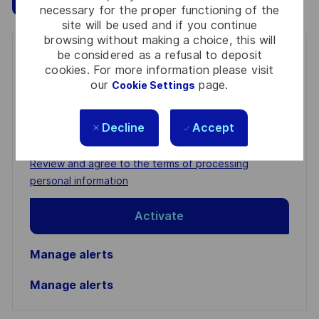
necessary for the proper functioning of the
site will be used and if you continue
browsing without making a choice, this will
be considered as a refusal to deposit
Get notified for similar jobs
cookies. For more information please visit
our
page.
Cookie Settings
You'll receive updates once a week
Enter
Decline
Accept
Email
address
Required
Review and agree to the terms of processing
(Required)
personal information
Activate
Manage alerts
Manage alerts