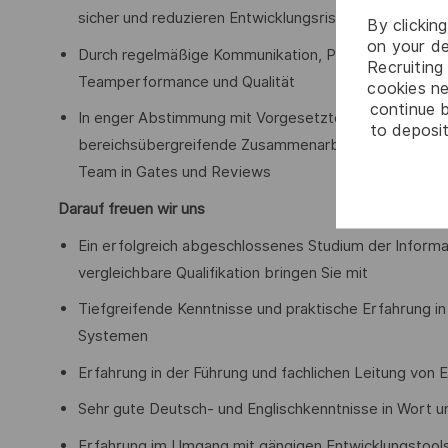
sicher und reduzieren Entwicklungsrisiken
By clickin
on your de
Durch regelmäßige Kommunikation, Peer-Reviews, Wis
Recruiting 
Teamperformance und Qualität
cookies ne
continue b
In enger Abstimmung mit Vorgesetzten, anderen Tea
to deposit
bereichsübergreifende Zusammenarbeit, kontinuierlic
Team in Gates und Reviews
Darauf freuen wir uns
Ein erfolgreich abgeschlossenes Studium der Informat
vergleichbare Qualifikation bringen Sie mit
Tiefgreifende Kenntnisse und praktische Erfahrung in I
Systemen
Erfahrung in der Führung und fachlichen Leitung von
Sehr gute Deutsch- und Englischkenntnisse in Wort un
Erfahrung im Umgang mit gängigen Entwicklungstools (