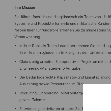
Ihre Mission
Sie führen fachlich und disziplinarisch ein Team von 11–
Systeme und Produkte für zivile und militärische Kunden 
Neben Ihrer Führungsrolle arbeiten Sie zu mindestens 50
Verantwortung
In Ihrer Rolle als Team Lead übernehmen Sie die disz
Ihrer Teammitglieder im Einklang mit den Unternehme
Gleichzeitig arbeiten Sie operativ in Projekten mit u
Engineering-Management-Aufgaben
Die bedarfsgerechte Kapazitäts- und Einsatzplanung I
Auslastung sowie Ressourcen im Blick
Recruiting, Onboarding, Mitarbeitergespräche und indi
gezielt Talente
Entwicklungsaktivitäten steuern Sie fachlich, stellen