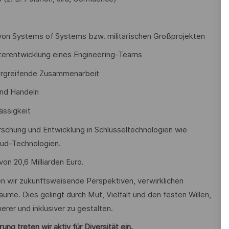
 von Systems of Systems bzw. militärischen Großprojekten
eiterentwicklung eines Engineering-Teams
ergreifende Zusammenarbeit
und Handeln
ässigkeit
Forschung und Entwicklung in Schlüsseltechnologien wie
loud-Technologien.
on 20,6 Milliarden Euro.
en wir zukunftsweisende Perspektiven, verwirklichen
äume. Dies gelingt durch Mut, Vielfalt und den festen Willen,
erer und inklusiver zu gestalten.
ng treten wir aktiv für Diversität ein.