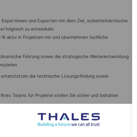
16 Expertinnen und Experten mit dem Ziel, sicherheitskritische
erfolgreich zu entwickeln.
 % aktiv in Projekten mit und übernehmen fachliche
iplinarische Führung sowie die strategische Weiterentwicklung
nszielen
nd unterstützen die technische Lösungsfindung sowie
hres Teams für Projekte stellen Sie sicher und behalten
viduelle Entwicklungspläne gestalten Sie aktiv und fördern
 die Einhaltung definierter Methoden, Prozesse und Tools