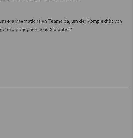
 unsere internationalen Teams da, um der Komplexität von
gen zu begegnen. Sind Sie dabei?