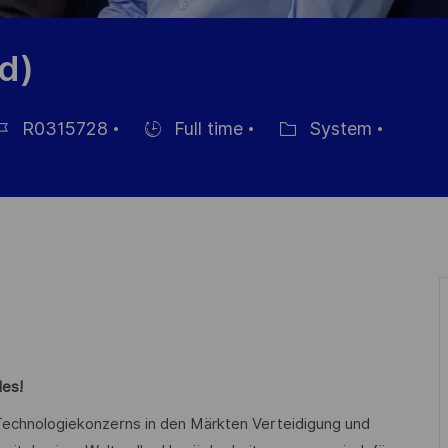
d)
R0315728
Full time
System
b
Hiring
Category
Type
les!
n Technologiekonzerns in den Märkten Verteidigung und