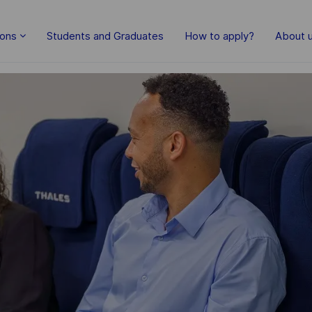
Skip to main content
ions
Students and Graduates
How to apply?
About 