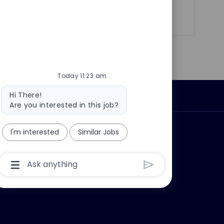
Share
Share
Share
Share
via
via
via
via
LinkedIn
Facebook
twitter
email
Today 11:23 am
Bot
Hi There!
Personal Information
message
Are you interested in this job?
ly?
Why join us?
I'm interested
Similar Jobs
Chatbot
User
Input
Box
With
Send
Button