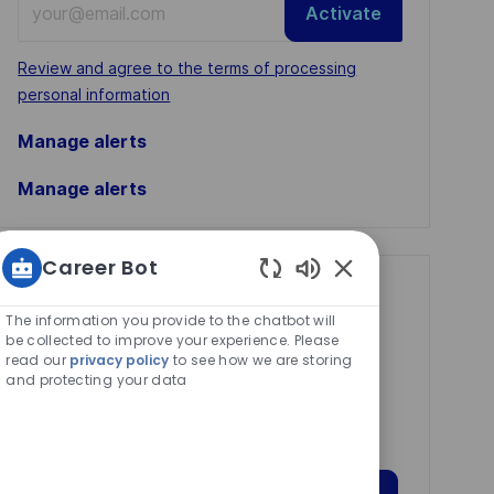
Activate
Email
address
Required
Review and agree to the terms of processing
(Required)
personal information
Manage alerts
Manage alerts
Career Bot
Enabled
Get tailored job
Chatbot
The information you provide to the chatbot will
recommendations
Sounds
be collected to improve your experience. Please
based on your
read our
privacy policy
to see how we are storing
and protecting your data
interests.