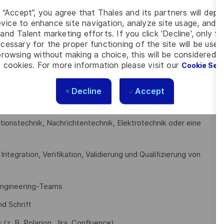
g “Accept”, you agree that Thales and its partners will depo
vice to enhance site navigation, analyze site usage, and as
sensaustausch und Weiterbildungsinitiativen stärken Sie
and Talent marketing efforts. If you click 'Decline', only t
cessary for the proper functioning of the site will be used
rowsing without making a choice, this will be considered a
mleitern und Head of Departement treiben Sie
 cookies. For more information please visit our
Cookie Set
he Verbesserung und Innovation voran und vertreten Ihr
Decline
Accept
ionstechnik, Nachrichtentechnik, Elektrotechnik oder eine
ntegration, Verifikation, Validierung und Qualifizierung von
 Engineering-Teams
d Schrift
z. B. Polarion, Jira, Confluence)