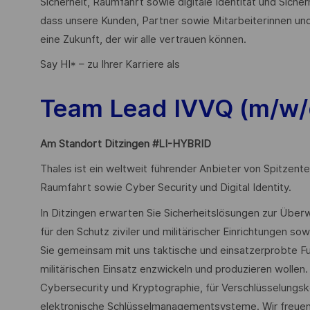
Sicherheit, Raumfahrt sowie digitale Identität und Sicher
dass unsere Kunden, Partner sowie Mitarbeiterinnen und
eine Zukunft, der wir alle vertrauen können.
Say HI* – zu Ihrer Karriere als
Team Lead IVVQ (m/w/
Am Standort Ditzingen #LI-HYBRID
Thales ist ein weltweit führender Anbieter von Spitzente
Raumfahrt sowie Cyber Security und Digital Identity.
In Ditzingen erwarten Sie Sicherheitslösungen zur Übe
für den Schutz ziviler und militärischer Einrichtungen sow
Sie gemeinsam mit uns taktische und einsatzerprobte Fu
militärischen Einsatz enzwickeln und produzieren wolle
Cybersecurity und Kryptographie, für Verschlüsselung
elektronische Schlüsselmanagementsysteme. Wir freuen 