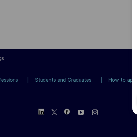
gs
fessions
Students and Graduates
How to app