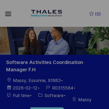
Skip to main content
Skip to main content
(0)
-
-
Software Activities Coordination
Manager F.H
Location
Massy, Essonne, 91883
Posted
Job
2026-02-12
R0315584
Date
Id
Hiring
Category
Full time
Software
Massy
Type