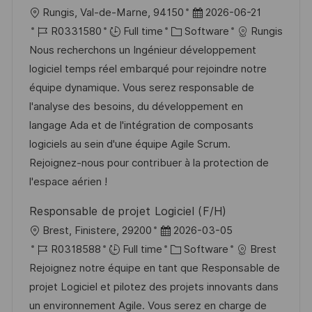
L
P
Rungis, Val-de-Marne, 94150
2026-06-21
o
J
C
o
R0331580
Full time
Software
Rungis
c
o
a
s
Nous recherchons un Ingénieur développement
a
b
t
t
logiciel temps réel embarqué pour rejoindre notre
t
I
e
e
équipe dynamique. Vous serez responsable de
i
d
g
d
l'analyse des besoins, du développement en
o
o
D
langage Ada et de l'intégration de composants
n
r
a
logiciels au sein d'une équipe Agile Scrum.
y
t
Rejoignez-nous pour contribuer à la protection de
e
l'espace aérien !
Responsable de projet Logiciel (F/H)
L
P
Brest, Finistere, 29200
2026-03-05
o
J
o
C
R0318588
Full time
Software
Brest
c
o
s
a
Rejoignez notre équipe en tant que Responsable de
a
b
t
t
projet Logiciel et pilotez des projets innovants dans
t
I
e
e
un environnement Agile. Vous serez en charge de