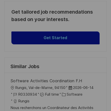
Get tailored job recommendations
based on your interests.
Get Started
Similar Jobs
Software Activities Coordination F.H
L
P
Rungis, Val-de-Marne, 94150
2026-06-14
o
J
C
o
R0330934
Full time
Software
c
o
a
s
Rungis
a
b
t
t
Nous recherchons un Coordinateur des Activités