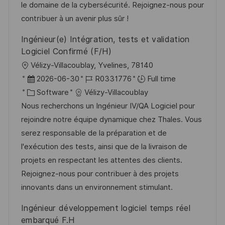
y
t
le domaine de la cybersécurité. Rejoignez-nous pour
e
contribuer à un avenir plus sûr !
Ingénieur(e) Intégration, tests et validation
Logiciel Confirmé (F/H)
L
Vélizy-Villacoublay, Yvelines, 78140
o
P
J
2026-06-30
R0331776
Full time
c
o
C
o
Software
Vélizy-Villacoublay
a
s
a
b
Nous recherchons un Ingénieur IV/QA Logiciel pour
t
t
t
I
rejoindre notre équipe dynamique chez Thales. Vous
i
e
e
d
serez responsable de la préparation et de
o
d
g
l'exécution des tests, ainsi que de la livraison de
n
D
o
projets en respectant les attentes des clients.
a
r
Rejoignez-nous pour contribuer à des projets
t
y
innovants dans un environnement stimulant.
e
Ingénieur développement logiciel temps réel
embarqué F.H