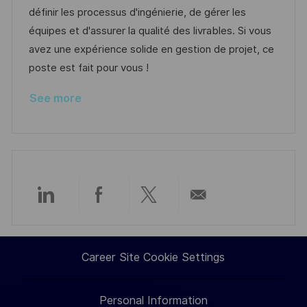
i
d
d
g
définir les processus d'ingénierie, de gérer les
o
D
o
équipes et d'assurer la qualité des livrables. Si vous
n
a
r
avez une expérience solide en gestion de projet, ce
t
y
poste est fait pour vous !
e
See more
Share
Share
Share
Share
via
via
via
via
Career Site Cookie Settings
LinkedIn
Facebook
twitter
email
Personal Information