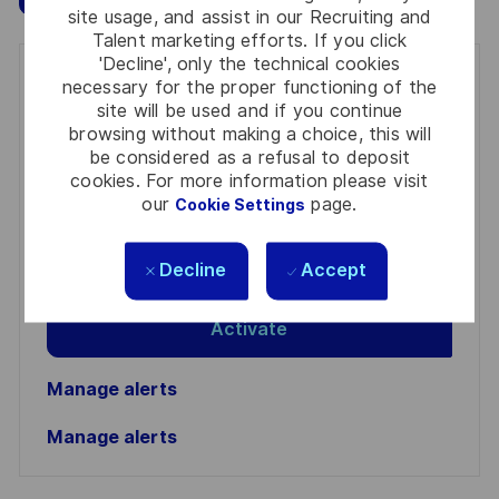
site usage, and assist in our Recruiting and
Talent marketing efforts. If you click
'Decline', only the technical cookies
Get notified for similar jobs
necessary for the proper functioning of the
site will be used and if you continue
You'll receive updates once a week
browsing without making a choice, this will
be considered as a refusal to deposit
Enter
cookies. For more information please visit
our
page.
Cookie Settings
Email
address
Required
Review and agree to the terms of processing
(Required)
Decline
Accept
personal information
Activate
Manage alerts
Manage alerts