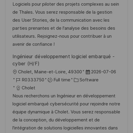
t
I
e
e
Logiciels pour piloter des projets complexes au sein
i
d
g
d
de Thales. Vous serez responsable de la gestion
o
o
D
des User Stories, de la communication avec les
n
r
a
parties prenantes et de l'analyse des besoins des
y
t
utilisateurs. Rejoignez-nous pour contribuer à un
e
avenir de confiance !
Ingénieur développement logiciel embarqué -
cyber (H/F)
L
P
Cholet, Maine-et-Loire, 49300
2026-07-06
o
J
C
o
R0333750
Full time
Software
c
o
a
s
Cholet
a
b
t
t
Nous recherchons un Ingénieur en développement
t
I
e
e
logiciel embarqué cybersécurité pour rejoindre notre
i
d
g
d
équipe dynamique à Cholet. Vous serez responsable
o
o
D
de la conception, du développement et de
n
r
a
l'intégration de solutions logicielles innovantes dans