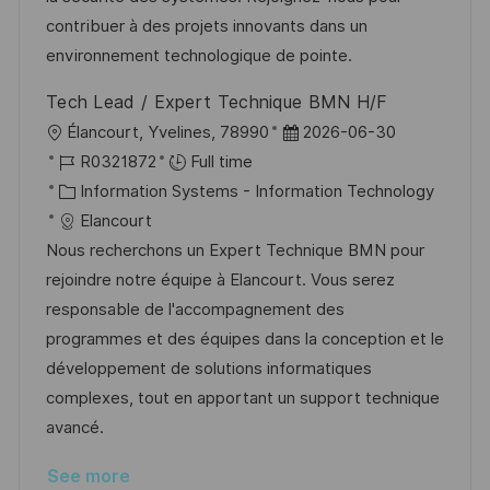
t
y
contribuer à des projets innovants dans un
e
environnement technologique de pointe.
Tech Lead / Expert Technique BMN H/F
L
P
Élancourt, Yvelines, 78990
2026-06-30
o
J
o
R0321872
Full time
c
o
C
s
Information Systems - Information Technology
a
b
a
t
Elancourt
t
I
t
e
Nous recherchons un Expert Technique BMN pour
i
d
e
d
rejoindre notre équipe à Elancourt. Vous serez
o
g
D
responsable de l'accompagnement des
n
o
a
programmes et des équipes dans la conception et le
r
t
développement de solutions informatiques
y
e
complexes, tout en apportant un support technique
avancé.
See more