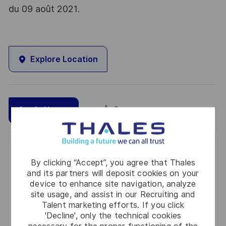
du 09 août 2021.
Explore Location
Save
Apply Now
Get notified for similar jobs
By clicking “Accept”, you agree that Thales
and its partners will deposit cookies on your
You'll receive updates once a week
device to enhance site navigation, analyze
site usage, and assist in our Recruiting and
Enter
Talent marketing efforts. If you click
Email
'Decline', only the technical cookies
address
necessary for the proper functioning of the