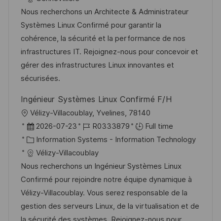
t
t
t
I
Nous recherchons un Architecte & Administrateur
i
e
e
d
Systèmes Linux Confirmé pour garantir la
o
d
g
cohérence, la sécurité et la performance de nos
n
D
o
infrastructures IT. Rejoignez-nous pour concevoir et
a
r
gérer des infrastructures Linux innovantes et
t
y
sécurisées.
e
Ingénieur Systèmes Linux Confirmé F/H
L
Vélizy-Villacoublay, Yvelines, 78140
o
P
J
2026-07-23
R0333879
Full time
c
o
C
o
Information Systems - Information Technology
a
s
a
b
Vélizy-Villacoublay
t
t
t
I
Nous recherchons un Ingénieur Systèmes Linux
i
e
e
d
Confirmé pour rejoindre notre équipe dynamique à
o
d
g
Vélizy-Villacoublay. Vous serez responsable de la
n
D
o
gestion des serveurs Linux, de la virtualisation et de
a
r
la sécurité des systèmes. Rejoignez-nous pour