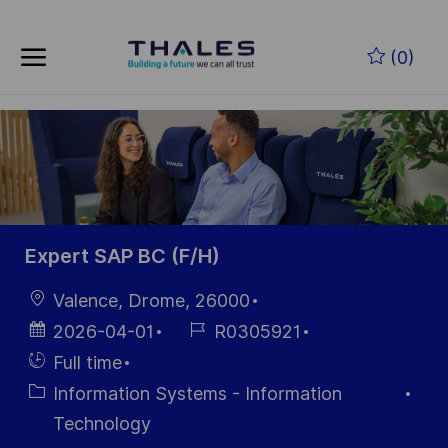
Skip to main content
Skip to main content
(0)
-
-
Expert SAP BC (F/H)
Location
Valence, Drome, 26000
Posted
Job
2026-04-01
R0305921
Date
Id
Hiring
Full time
Type
Category
Information Systems - Information
Technology