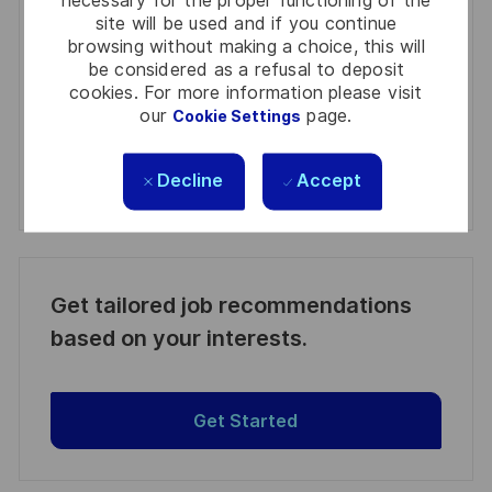
Required
Review and agree to the terms of processing
site will be used and if you continue
(Required)
personal information
browsing without making a choice, this will
be considered as a refusal to deposit
Activate
cookies. For more information please visit
our
page.
Cookie Settings
Manage alerts
Decline
Accept
Manage alerts
Get tailored job recommendations
based on your interests.
Get Started