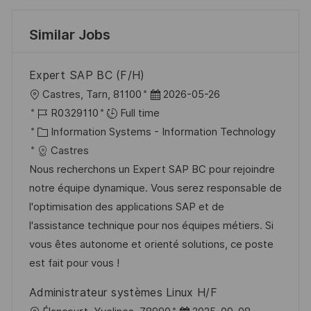
Similar Jobs
Expert SAP BC (F/H)
L
P
Castres, Tarn, 81100
2026-05-26
o
J
o
R0329110
Full time
c
o
C
s
Information Systems - Information Technology
a
b
a
t
Castres
t
I
t
e
Nous recherchons un Expert SAP BC pour rejoindre
i
d
e
d
notre équipe dynamique. Vous serez responsable de
o
g
D
l'optimisation des applications SAP et de
n
o
a
l'assistance technique pour nos équipes métiers. Si
r
t
vous êtes autonome et orienté solutions, ce poste
y
e
est fait pour vous !
Administrateur systèmes Linux H/F