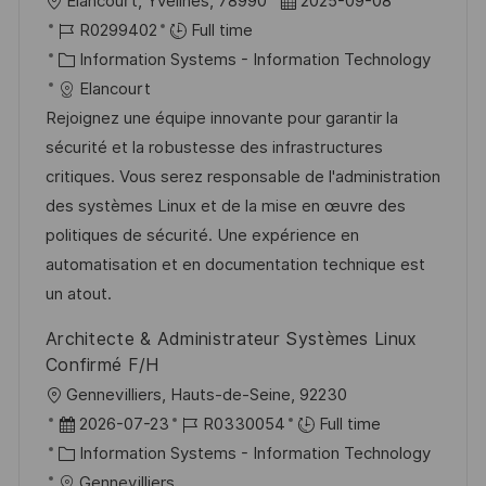
L
P
Élancourt, Yvelines, 78990
2025-09-08
o
J
o
R0299402
Full time
c
o
C
s
Information Systems - Information Technology
a
b
a
t
Elancourt
t
I
t
e
Rejoignez une équipe innovante pour garantir la
i
d
e
d
sécurité et la robustesse des infrastructures
o
g
D
critiques. Vous serez responsable de l'administration
n
o
a
des systèmes Linux et de la mise en œuvre des
r
t
politiques de sécurité. Une expérience en
y
e
automatisation et en documentation technique est
un atout.
Architecte & Administrateur Systèmes Linux
Confirmé F/H
L
Gennevilliers, Hauts-de-Seine, 92230
o
P
J
2026-07-23
R0330054
Full time
c
o
C
o
Information Systems - Information Technology
a
s
a
b
Gennevilliers