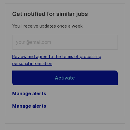
Get notified for similar jobs
You'll receive updates once a week
Enter
Email
address
Required
Review and agree to the terms of processing
(Required)
personal information
Activate
Manage alerts
Manage alerts