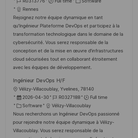
o
J
C
o
R0313776
Full time
Software
c
o
a
s
Rennes
a
b
t
t
Rejoignez notre équipe dynamique en tant
t
I
e
e
qu'Ingénieur Plateforme DevOps et participez à la
i
d
g
d
transformation technologique dans le domaine de la
o
o
D
cybersécurité. Vous serez responsable de la
n
r
a
conception et de la mise en œuvre d'infrastructures
y
t
cloud sécurisées tout en collaborant étroitement
e
avec les équipes de développement.
Ingénieur DevOps H/F
L
Vélizy-Villacoublay, Yvelines, 78140
o
P
J
2026-04-30
R0327188
Full time
c
o
C
o
Software
Vélizy-Villacoublay
a
s
a
b
Nous recherchons un Ingénieur DevOps passionné
t
t
t
I
pour rejoindre notre équipe dynamique à Vélizy-
i
e
e
d
Villacoublay. Vous serez responsable de la