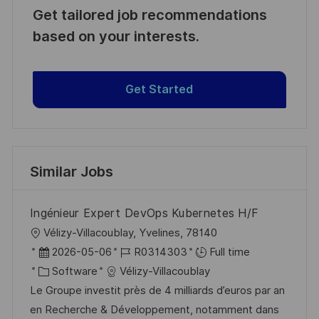
Get tailored job recommendations
based on your interests.
Get Started
Similar Jobs
Ingénieur Expert DevOps Kubernetes H/F
L
Vélizy-Villacoublay, Yvelines, 78140
o
P
J
2026-05-06
R0314303
Full time
c
o
C
o
Software
Vélizy-Villacoublay
a
s
a
b
Le Groupe investit près de 4 milliards d’euros par an
t
t
t
I
en Recherche & Développement, notamment dans