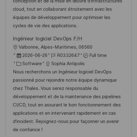
o
d
g
conception et de la mise en œuvre d'infrastructures
n
D
o
cloud, tout en collaborant étroitement avec les
a
r
équipes de développement pour optimiser les
t
y
cycles de vie des applications.
e
Ingénieur logiciel DevOps F/H
L
Valbonne, Alpes-Maritimes, 06560
o
P
J
2026-06-26
R0332647
Full time
c
o
C
o
Software
Sophia Antipolis
a
s
a
b
Nous recherchons un Ingénieur logiciel DevOps
t
t
t
I
passionné pour rejoindre notre équipe dynamique
i
e
e
d
chez Thales. Vous serez responsable du
o
d
g
développement et de la maintenance des pipelines
n
D
o
CI/CD, tout en assurant le bon fonctionnement des
a
r
applications et en intervenant rapidement en cas
t
y
d'incident. Rejoignez-nous pour façonner un avenir
e
de confiance !