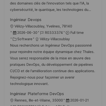
i
e
e
d
des domaines clés de l’innovation tels que l’IA, la
o
d
g
cybersécurité, le quantique, les technologies du...
n
D
o
Ingénieur Devops
a
r
L
Vélizy-Villacoublay, Yvelines, 78140
t
y
o
P
J
2026-06-30
R0333374
Full time
e
c
o
C
o
Software
Vélizy-Villacoublay
a
s
a
b
Nous recherchons un Ingénieur DevOps passionné
t
t
t
I
pour rejoindre notre équipe dynamique chez Thales.
i
e
e
d
Vous serez responsable de la mise en œuvre des
o
d
g
pratiques DevOps, du développement de pipelines
n
D
o
CI/CD et de l'amélioration continue des applications.
a
r
Rejoignez-nous pour façonner un avenir
t
y
technologique innovant.
e
Ingénieur Plateforme DevOps
L
P
Rennes, Ille-et-Vilaine, 35000
2026-01-21