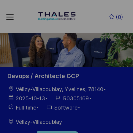
Skip to main content
Skip to main content
(0)
-
-
Devops / Architecte GCP
Location
Vélizy-Villacoublay, Yvelines, 78140
Posted
Job
2025-10-13
R0305169
Date
Id
Hiring
Category
Full time
Software
Type
Vélizy-Villacoublay