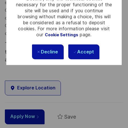
solution plus complexe
necessary for the proper functioning of the
Choisissez entre une expertise technique ou un parcours
site will be used and if you continue
browsing without making a choice, this will
de leadership
be considered as a refusal to deposit
Construisez une carrière internationale au sein d'un groupe
cookies. For more information please visit
d'ingénierie de premier plan
our
page.
Cookie Settings
Thales, entreprise Handi-Engagée, reconnait
tous les talents. La diversité est notre meilleur
Decline
Accept
atout. Postulez et rejoignez nous !
Explore Location
Save
Apply Now