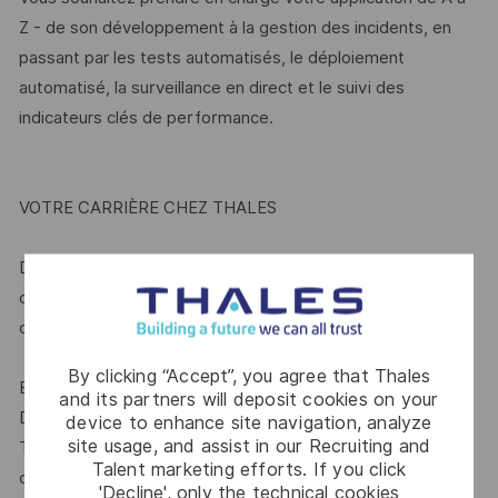
Z - de son développement à la gestion des incidents, en
passant par les tests automatisés, le déploiement
automatisé, la surveillance en direct et le suivi des
indicateurs clés de performance.
VOTRE CARRIÈRE CHEZ THALES
Différentes opportunités vous permettront de découvrir
d'autres domaines ou sites. Vous pourrez évoluer et
développer vos compétences dans différents domaines :
By clicking “Accept”, you agree that Thales
Explorez un espace attentif au développement personnel
and its partners will deposit cookies on your
Développez vos talents dans un autre domaine du groupe
device to enhance site navigation, analyze
site usage, and assist in our Recruiting and
Thales, en découvrant de nouveaux produits, de nouveaux
Talent marketing efforts. If you click
clients, un nouveau pays ou en vous orientant vers une
'Decline', only the technical cookies