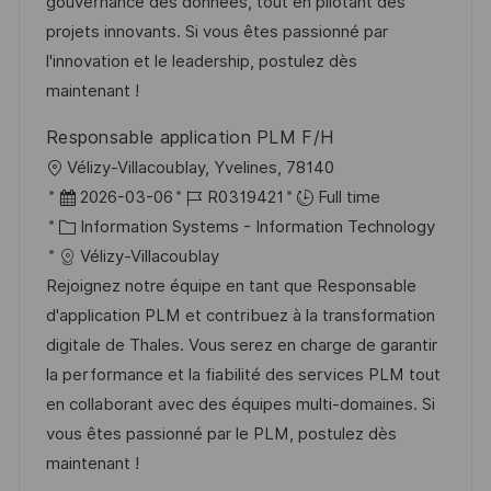
a
r
gouvernance des données, tout en pilotant des
t
y
projets innovants. Si vous êtes passionné par
e
l'innovation et le leadership, postulez dès
maintenant !
Responsable application PLM F/H
L
Vélizy-Villacoublay, Yvelines, 78140
o
P
J
2026-03-06
R0319421
Full time
c
o
C
o
Information Systems - Information Technology
a
s
a
b
Vélizy-Villacoublay
t
t
t
I
Rejoignez notre équipe en tant que Responsable
i
e
e
d
d'application PLM et contribuez à la transformation
o
d
g
digitale de Thales. Vous serez en charge de garantir
n
D
o
la performance et la fiabilité des services PLM tout
a
r
en collaborant avec des équipes multi-domaines. Si
t
y
vous êtes passionné par le PLM, postulez dès
e
maintenant !