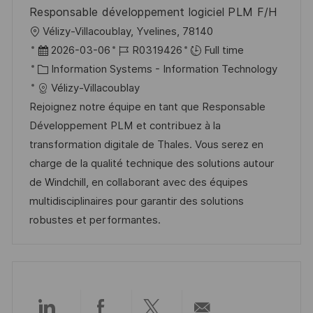
Responsable développement logiciel PLM F/H
L
Vélizy-Villacoublay, Yvelines, 78140
o
P
J
2026-03-06
R0319426
Full time
c
o
C
o
Information Systems - Information Technology
a
s
a
b
Vélizy-Villacoublay
t
t
t
I
Rejoignez notre équipe en tant que Responsable
i
e
e
d
Développement PLM et contribuez à la
o
d
g
transformation digitale de Thales. Vous serez en
n
D
o
charge de la qualité technique des solutions autour
a
r
de Windchill, en collaborant avec des équipes
t
y
multidisciplinaires pour garantir des solutions
e
robustes et performantes.