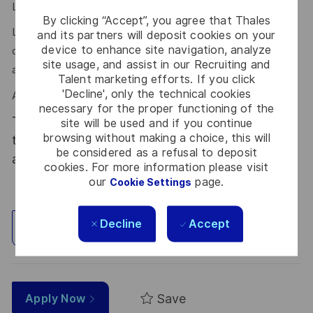
La maîtrise de l'Anglais est indispensable pour ce poste.
By clicking “Accept”, you agree that Thales
La communication claire, le leadership transversal, la prise
and its partners will deposit cookies on your
device to enhance site navigation, analyze
d’initiative, la capacité à fédérer des équipes sont des
site usage, and assist in our Recruiting and
atouts que l’on vous reconnaît ?
Talent marketing efforts. If you click
'Decline', only the technical cookies
Alors ce poste est fait pour vous !
necessary for the proper functioning of the
Thales, entreprise Handi-Engagée, reconnait
site will be used and if you continue
browsing without making a choice, this will
tous les talents. La diversité est notre meilleur
be considered as a refusal to deposit
atout. Postulez et rejoignez nous !
cookies. For more information please visit
our
page.
Cookie Settings
Decline
Accept
Explore Location
Save
Apply Now