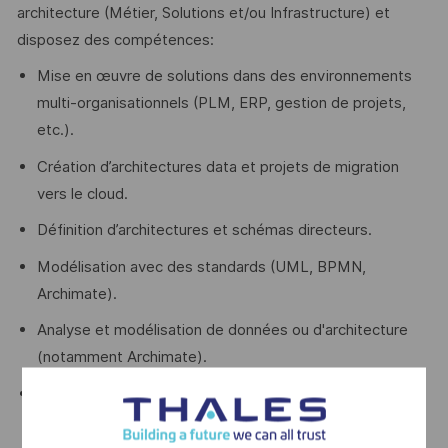
architecture (Métier, Solutions et/ou Infrastructure) et
disposez des compétences:
Mise en œuvre de solutions dans des environnements
multi-organisationnels (PLM, ERP, gestion de projets,
etc.).
Création d’architectures data et projets de migration
vers le cloud.
Définition d’architectures et schémas directeurs.
Modélisation avec des standards (UML, BPMN,
Archimate).
Analyse et modélisation de données ou d'architecture
(notamment Archimate).
Capacité à défendre des dossiers d’architecture auprès
des instances dirigeantes