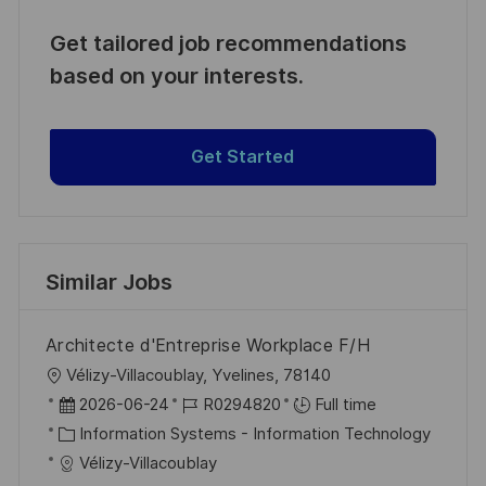
Get tailored job recommendations
based on your interests.
Get Started
Similar Jobs
Architecte d'Entreprise Workplace F/H
L
Vélizy-Villacoublay, Yvelines, 78140
o
P
J
2026-06-24
R0294820
Full time
c
o
C
o
Information Systems - Information Technology
a
s
a
b
Vélizy-Villacoublay