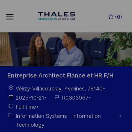
Skip to main content
(0)
-
Entreprise Architect Fiance et HR F/H
Location
Vélizy-Villacoublay, Yvelines, 78140
Posted
Job
2025-10-21
R0303967
Date
Id
Hiring
Full time
Type
Category
Information Systems - Information
Technology