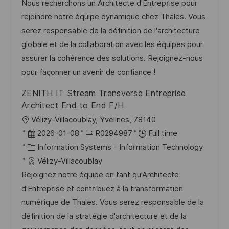
t
t
t
I
Nous recherchons un Architecte d'Entreprise pour
i
e
e
d
rejoindre notre équipe dynamique chez Thales. Vous
o
d
g
serez responsable de la définition de l'architecture
n
D
o
globale et de la collaboration avec les équipes pour
a
r
assurer la cohérence des solutions. Rejoignez-nous
t
y
pour façonner un avenir de confiance !
e
ZENITH IT Stream Transverse Entreprise
Architect End to End F/H
L
Vélizy-Villacoublay, Yvelines, 78140
o
P
J
2026-01-08
R0294987
Full time
c
o
C
o
Information Systems - Information Technology
a
s
a
b
Vélizy-Villacoublay
t
t
t
I
Rejoignez notre équipe en tant qu'Architecte
i
e
e
d
d'Entreprise et contribuez à la transformation
o
d
g
numérique de Thales. Vous serez responsable de la
n
D
o
définition de la stratégie d'architecture et de la