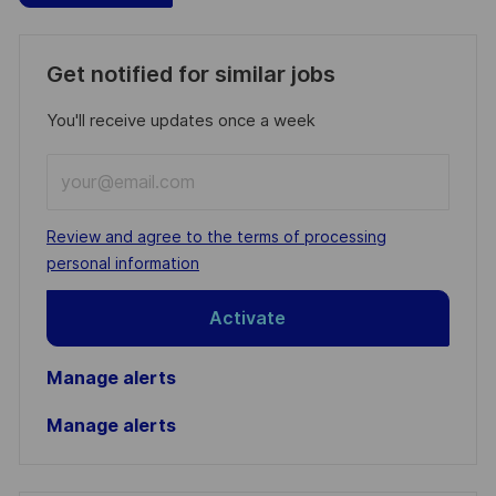
Get notified for similar jobs
You'll receive updates once a week
Enter
Email
address
Required
Review and agree to the terms of processing
(Required)
personal information
Activate
Manage alerts
Manage alerts