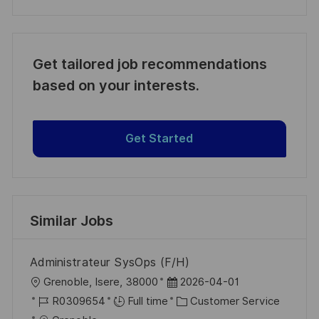
Get tailored job recommendations
based on your interests.
Get Started
Similar Jobs
Administrateur SysOps (F/H)
L
P
Grenoble, Isere, 38000
2026-04-01
o
J
o
C
R0309654
Full time
Customer Service