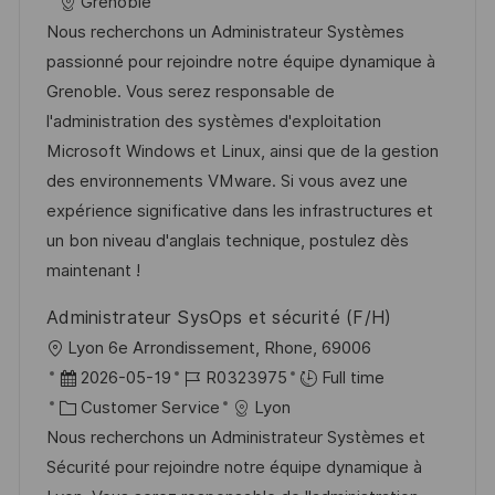
c
o
s
a
Grenoble
a
b
t
t
Nous recherchons un Administrateur Systèmes
t
I
e
e
passionné pour rejoindre notre équipe dynamique à
i
d
d
g
Grenoble. Vous serez responsable de
o
D
o
l'administration des systèmes d'exploitation
n
a
r
Microsoft Windows et Linux, ainsi que de la gestion
t
y
des environnements VMware. Si vous avez une
e
expérience significative dans les infrastructures et
un bon niveau d'anglais technique, postulez dès
maintenant !
Administrateur SysOps et sécurité (F/H)
L
Lyon 6e Arrondissement, Rhone, 69006
o
P
J
2026-05-19
R0323975
Full time
c
o
C
o
Customer Service
Lyon
a
s
a
b
Nous recherchons un Administrateur Systèmes et
t
t
t
I
Sécurité pour rejoindre notre équipe dynamique à