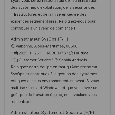
i
e
e
d
Lyon. Vous serez responsable de l'administration
o
d
g
des systèmes d'exploitation, de la sécurité des
n
D
o
infrastructures et de la mise en œuvre des
a
r
exigences réglementaires. Rejoignez-nous pour
t
y
contribuer à un avenir de confiance !
e
Administrateur SysOps (F/H)
L
Valbonne, Alpes-Maritimes, 06560
o
P
J
2025-11-26
R0308873
Full time
c
o
C
o
Customer Service
Sophia Antipolis
a
s
a
b
Rejoignez notre équipe en tant qu'Administrateur
t
t
t
I
SysOps et contribuez à la gestion des systèmes
i
e
e
d
critiques dans un environnement innovant. Si vous
o
d
g
maîtrisez Linux et Windows, et que vous avez un
n
D
o
goût pour le travail en équipe, nous voulons vous
a
r
rencontrer !
t
y
Administrateur Système et Sécurité (H/F)