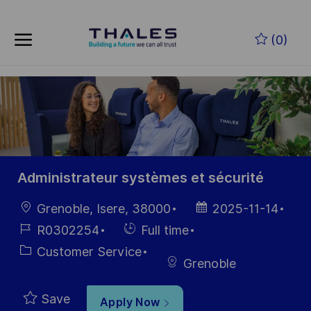
Skip to main content
Skip to main content
(0)
-
-
Administrateur systèmes et sécurité
Location
Posted
Grenoble, Isere, 38000
2025-11-14
Date
Job
Hiring
R0302254
Full time
Id
Type
Category
Customer Service
Grenoble
Save
Apply Now