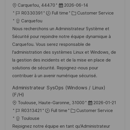
e
L
P
Carquefou, 44470
2026-06-14
o
J
o
C
R0330391
Full time
Customer Service
c
o
s
a
Carquefou
a
b
t
t
Nous recherchons un Administrateur Système et
t
I
e
e
Sécurité pour rejoindre notre équipe dynamique à
i
d
d
g
Carquefou. Vous serez responsable de
o
D
o
l'administration des systèmes Linux et Windows, de
n
a
r
la gestion des incidents et de la mise en place de
t
y
solutions de sécurité. Rejoignez-nous pour
e
contribuer à un avenir numérique sécurisé.
Administrateur SysOps (Windows / Linux)
(F/H)
L
P
Toulouse, Haute-Garonne, 31000
2026-01-21
o
J
C
o
R0313421
Full time
Customer Service
c
o
a
s
Toulouse
a
b
t
t
Rejoignez notre équipe en tant qu'Administrateur