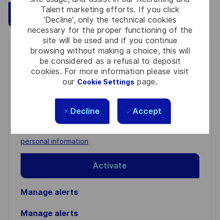
Talent marketing efforts. If you click
Save
Apply Now
'Decline', only the technical cookies
necessary for the proper functioning of the
site will be used and if you continue
browsing without making a choice, this will
Get notified for similar jobs
be considered as a refusal to deposit
cookies. For more information please visit
You'll receive updates once a week
our
page.
Cookie Settings
Enter
Decline
Accept
Email
address
Required
Review and agree to the terms of processing
(Required)
personal information
Activate
Manage alerts
Manage alerts