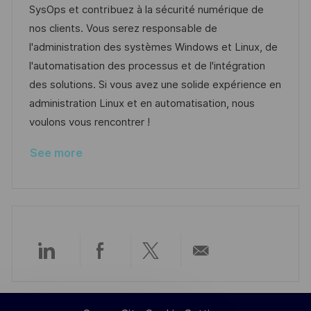
t
I
e
e
SysOps et contribuez à la sécurité numérique de
i
d
g
d
nos clients. Vous serez responsable de
o
o
D
l'administration des systèmes Windows et Linux, de
n
r
a
l'automatisation des processus et de l'intégration
y
t
des solutions. Si vous avez une solide expérience en
e
administration Linux et en automatisation, nous
voulons vous rencontrer !
See more
Share
Share
Share
Share
via
via
via
via