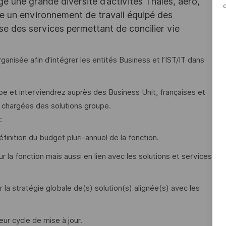
e une grande diversité d’activités Thales, aéro,
ffre un environnement de travail équipé des
e des services permettant de concilier vie
nisée afin d’intégrer les entités Business et l’IST/IT dans
upe et interviendrez auprès des Business Unit, françaises et
es chargées des solutions groupe.
:
éfinition du budget pluri-annuel de la fonction.
la fonction mais aussi en lien avec les solutions et services
la stratégie globale de(s) solution(s) alignée(s) avec les
eur cycle de mise à jour.