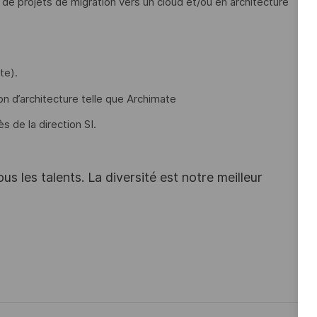
de projets de migration vers un cloud et/ou en architecture
te).
n d’architecture telle que Archimate
 de la direction SI.
s les talents. La diversité est notre meilleur