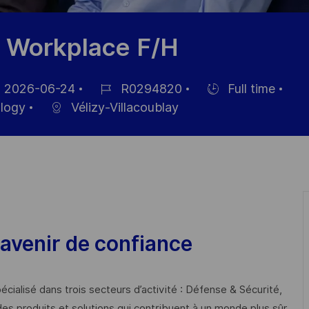
e Workplace F/H
2026-06-24
R0294820
Full time
ed
Job
Hiring
ology
Vélizy-Villacoublay
Id
Type
avenir de confiance
cialisé dans trois secteurs d’activité : Défense & Sécurité,
des produits et solutions qui contribuent à un monde plus sûr,