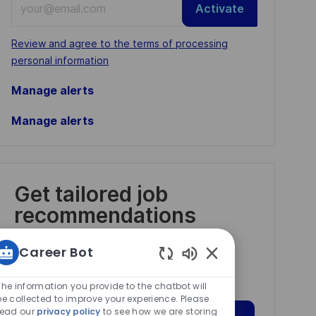
Activate
Email
address
Required
Review and agree to the terms of processing
(Required)
personal information
Manage alerts
Manage alerts
Get tailored job
recommendations
based on your
Career Bot
interests.
Enabled
Chatbot
The information you provide to the chatbot will
Sounds
be collected to improve your experience. Please
read our
privacy policy
to see how we are storing