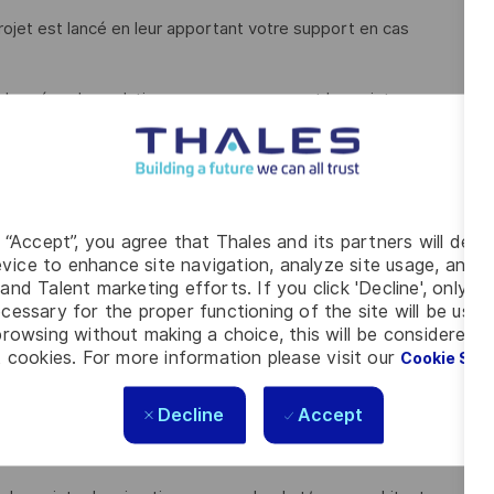
projet est lancé en leur apportant votre support en cas
 chargées des solutions groupe concernant les sujets
ties prenantes et s’assurer de leur support.
g “Accept”, you agree that Thales and its partners will depo
vice to enhance site navigation, analyze site usage, and as
and Talent marketing efforts. If you click 'Decline', only t
 des systèmes d’information vous disposez d’une expérience
cessary for the proper functioning of the site will be used
ier, Solutions, et/ou Infrastructure).
rowsing without making a choice, this will be considered a
 cookies. For more information please visit our
Cookie Set
Decline
Accept
anisationnel comme un PLM, ERP, outil de gestion de projet…