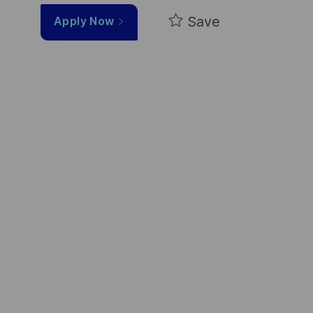
Save
Apply Now