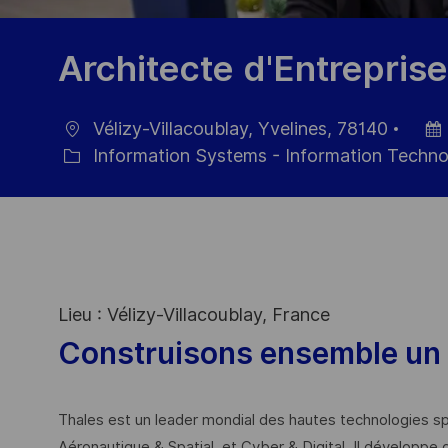
Architecte d'Entrepris
Vélizy-Villacoublay, Yvelines, 78140
Location
Post
Information Systems - Information Techn
Category
Date
Lieu : Vélizy-Villacoublay, France
Construisons ensemble un 
Thales est un leader mondial des hautes technologies spé
Aéronautique & Spatial, et Cyber & Digital. Il développe 