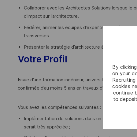
Collaborer avec les Architectes Solutions lorsque le 
d’impact sur l’architecture.
Fédérer, animer les équipes d’experts et les équipes
transverses.
Présenter la stratégie d’architecture à toutes les par
Votre Profil
By clickin
on your de
Recruiting 
Issue d’une formation ingénieur, universitaire, diplômé
cookies ne
confirmée d’au moins 5 ans en travaux d’architecture (Mét
continue b
to deposit
Vous avez les compétences suivantes :
Implémentation de solutions dans un cadre multi-org
serait très appréciée ;